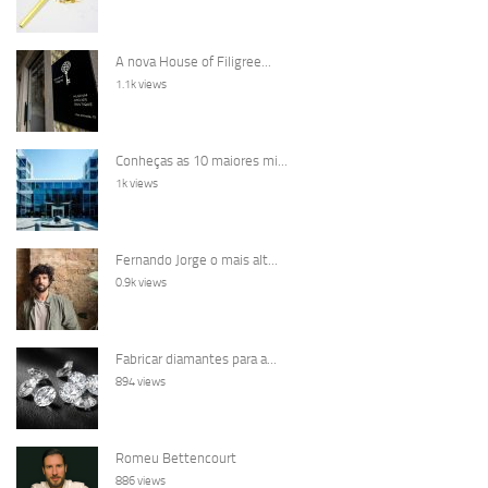
A nova House of Filigree...
1.1k views
Conheças as 10 maiores mi...
1k views
Fernando Jorge o mais alt...
0.9k views
Fabricar diamantes para a...
894 views
Romeu Bettencourt
886 views