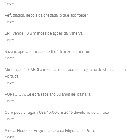
1 view
Refugiados: depois da chegada, o que acontece?
1 view
BRF vende 10,8 milhões de ações da Minerva
1 view
Suzano aprova emissão de R$ 4,6 bi em debêntures
1 view
Mineração 4.0: ABDI apresenta resultado de programa de startups para
Portugal
1 view
PORTOJOIA: Celebra este ano 30 anos de joalharia
1 view
Ouro pode chegar a US$ 1.400 em 2019 devido ao dólar fraco
1 view
A nova House of Filigree, a Casa da Filigrana no Porto
1 view