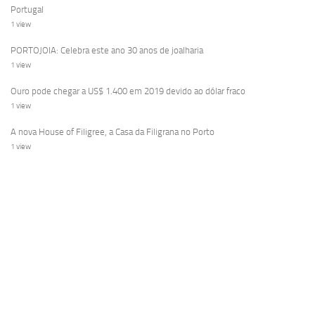
Portugal
1 view
PORTOJOIA: Celebra este ano 30 anos de joalharia
1 view
Ouro pode chegar a US$ 1.400 em 2019 devido ao dólar fraco
1 view
A nova House of Filigree, a Casa da Filigrana no Porto
1 view