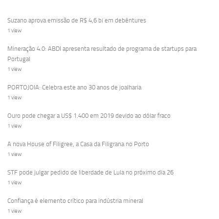
Suzano aprova emissão de R$ 4,6 bi em debêntures
1 view
Mineração 4.0: ABDI apresenta resultado de programa de startups para
Portugal
1 view
PORTOJOIA: Celebra este ano 30 anos de joalharia
1 view
Ouro pode chegar a US$ 1.400 em 2019 devido ao dólar fraco
1 view
A nova House of Filigree, a Casa da Filigrana no Porto
1 view
STF pode julgar pedido de liberdade de Lula no próximo dia 26
1 view
Confiança é elemento crítico para indústria mineral
1 view