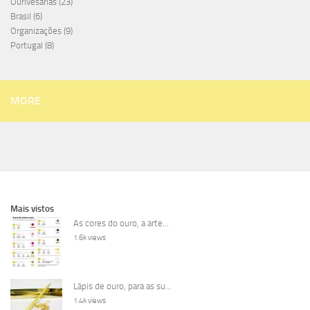
Ourivesarias
(23)
Brasil
(6)
Organizações
(9)
Portugal
(8)
MORE
Mais vistos
As cores do ouro, a arte...
1.6k views
Lápis de ouro, para as su...
1.4k views