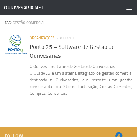
OURIVESARIA.NET
Skip to content
TAG:
GESTÃO COMERCIAL
ORGANIZAÇÕES
23/11/2013
Ponto 25 – Software de Gestão de
Ourivesarias
O Ourives - Software de Gestão de Ourivesarias
O OURIVES é um sistema integrado de gestão comercial
destinado a Ourivesarias, que permite uma gestão
completa da Loja, Stocks, Facturação, Contas Correntes,
Compras, Consertos, ...
FOLLOW: