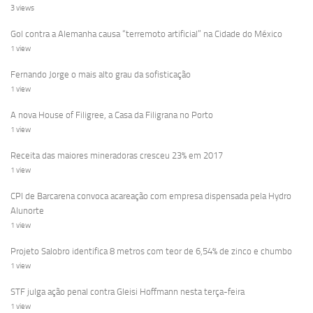
3 views
Gol contra a Alemanha causa “terremoto artificial” na Cidade do México
1 view
Fernando Jorge o mais alto grau da sofisticação
1 view
A nova House of Filigree, a Casa da Filigrana no Porto
1 view
Receita das maiores mineradoras cresceu 23% em 2017
1 view
CPI de Barcarena convoca acareação com empresa dispensada pela Hydro
Alunorte
1 view
Projeto Salobro identifica 8 metros com teor de 6,54% de zinco e chumbo
1 view
STF julga ação penal contra Gleisi Hoffmann nesta terça-feira
1 view