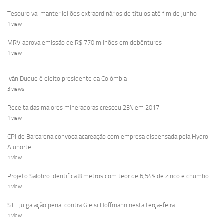
Tesouro vai manter leilões extraordinários de títulos até fim de junho
1 view
MRV aprova emissão de R$ 770 milhões em debêntures
1 view
Iván Duque é eleito presidente da Colômbia
3 views
Receita das maiores mineradoras cresceu 23% em 2017
1 view
CPI de Barcarena convoca acareação com empresa dispensada pela Hydro
Alunorte
1 view
Projeto Salobro identifica 8 metros com teor de 6,54% de zinco e chumbo
1 view
STF julga ação penal contra Gleisi Hoffmann nesta terça-feira
1 view