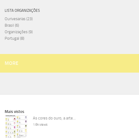
LISTA ORGANIZAÇÕES
Ourivesarias
(23)
Brasil
(6)
Organizações
(9)
Portugal
(8)
MORE
Mais vistos
As cores do ouro, a arte...
1.6k views