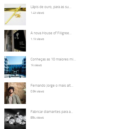
Lápis de ouro, para as su...
1.4k views
A nova House of Filigree...
1.1k views
Conheças as 10 maiores mi...
1k views
Fernando Jorge o mais alt...
0.9k views
Fabricar diamantes para a...
894 views