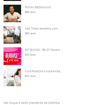
Romeu Bettencourt
886 views
Inês Telles Jewellery com...
885 views
83ª BIJOIAS : 06-07 Novem...
830 views
Cuca Roseta é a nova emba...
800 views
Iván Duque é eleito presidente da Colômbia