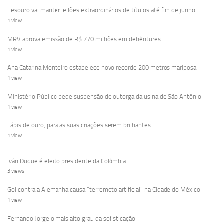
Tesouro vai manter leilões extraordinários de títulos até fim de junho
1 view
MRV aprova emissão de R$ 770 milhões em debêntures
1 view
Ana Catarina Monteiro estabelece novo recorde 200 metros mariposa
1 view
Ministério Público pede suspensão de outorga da usina de São Antônio
1 view
Lápis de ouro, para as suas criações serem brilhantes
1 view
Iván Duque é eleito presidente da Colômbia
3 views
Gol contra a Alemanha causa “terremoto artificial” na Cidade do México
1 view
Fernando Jorge o mais alto grau da sofisticação