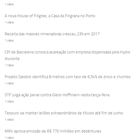
1 view
A nova House of Filigree, a Casa da Filigrana no Porto
1 view
Receita das maiores mineradoras cresceu 23% em 2017
1 view
CPI de Barcarena convoca acareação com empresa dispensada pela Hydro
Alunorte
1 view
Projeto Salobro identifica 8 metros com teor de 6,54% de zinco e chumbo
1 view
STF julga ação penal contra Gleisi Hoffmann nesta terça-feira
1 view
Tesouro vai manter leilões extraordinários de títulos até fim de junho
1 view
MRV aprova emissão de R$ 770 milhões em debêntures
1 view