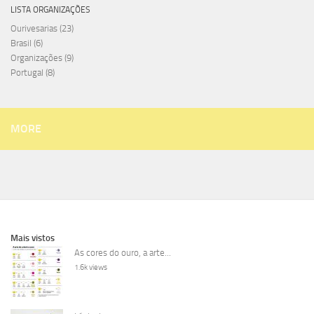
LISTA ORGANIZAÇÕES
Ourivesarias
(23)
Brasil
(6)
Organizações
(9)
Portugal
(8)
MORE
Mais vistos
As cores do ouro, a arte...
1.6k views