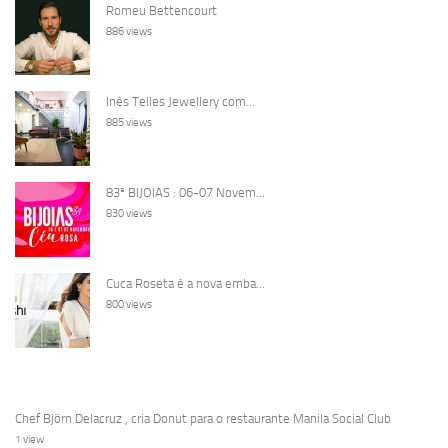
Romeu Bettencourt
886 views
Inês Telles Jewellery com...
885 views
83ª BIJOIAS : 06-07 Novem...
830 views
Cuca Roseta é a nova emba...
800 views
Chef Björn Delacruz , cria Donut para o restaurante Manila Social Club
1 view