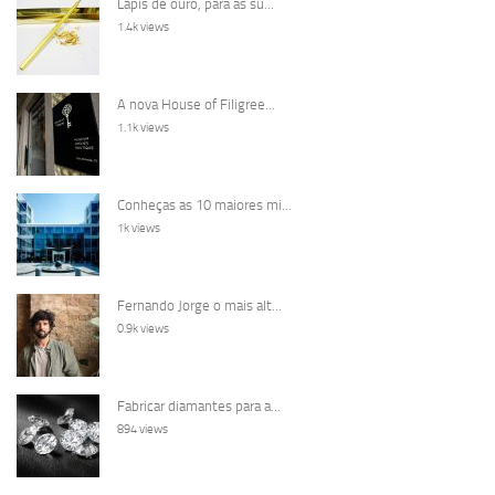
Lápis de ouro, para as su...
1.4k views
A nova House of Filigree...
1.1k views
Conheças as 10 maiores mi...
1k views
Fernando Jorge o mais alt...
0.9k views
Fabricar diamantes para a...
894 views