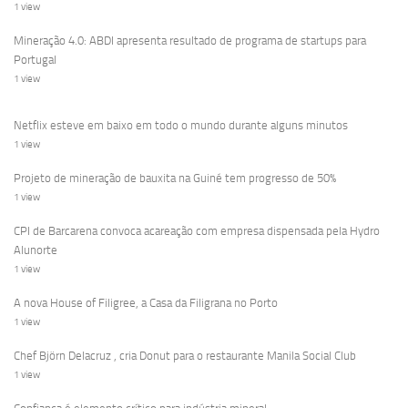
1 view
Mineração 4.0: ABDI apresenta resultado de programa de startups para
Portugal
1 view
Netflix esteve em baixo em todo o mundo durante alguns minutos
1 view
Projeto de mineração de bauxita na Guiné tem progresso de 50%
1 view
CPI de Barcarena convoca acareação com empresa dispensada pela Hydro
Alunorte
1 view
A nova House of Filigree, a Casa da Filigrana no Porto
1 view
Chef Björn Delacruz , cria Donut para o restaurante Manila Social Club
1 view