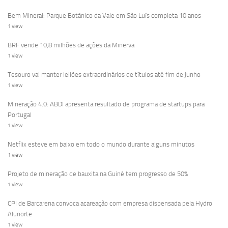
Bem Mineral: Parque Botânico da Vale em São Luís completa 10 anos
1 view
BRF vende 10,8 milhões de ações da Minerva
1 view
Tesouro vai manter leilões extraordinários de títulos até fim de junho
1 view
Mineração 4.0: ABDI apresenta resultado de programa de startups para
Portugal
1 view
Netflix esteve em baixo em todo o mundo durante alguns minutos
1 view
Projeto de mineração de bauxita na Guiné tem progresso de 50%
1 view
CPI de Barcarena convoca acareação com empresa dispensada pela Hydro
Alunorte
1 view