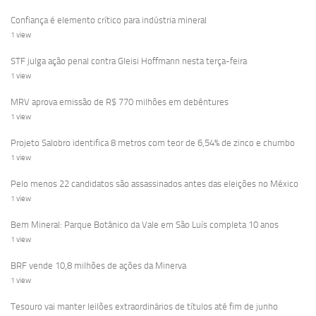
Confiança é elemento crítico para indústria mineral
1 view
STF julga ação penal contra Gleisi Hoffmann nesta terça-feira
1 view
MRV aprova emissão de R$ 770 milhões em debêntures
1 view
Projeto Salobro identifica 8 metros com teor de 6,54% de zinco e chumbo
1 view
Pelo menos 22 candidatos são assassinados antes das eleições no México
1 view
Bem Mineral: Parque Botânico da Vale em São Luís completa 10 anos
1 view
BRF vende 10,8 milhões de ações da Minerva
1 view
Tesouro vai manter leilões extraordinários de títulos até fim de junho