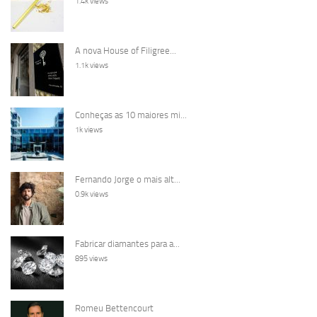
1.4k views
A nova House of Filigree...
1.1k views
Conheças as 10 maiores mi...
1k views
Fernando Jorge o mais alt...
0.9k views
Fabricar diamantes para a...
895 views
Romeu Bettencourt