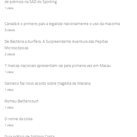
de prémios na SAD do Sporting
1 view
Canadá é o primeiro país a legalizar nacionalmente o uso da maconha
3 views
De Bactéria a Aurífera: A Surpreendente Aventura das Pepitas
Microscópicas
2 views
7 marcas nacionais apresentam-se pela primeira vez em Macau
1 view
Samarco faz novo acordo sobre tragédia de Mariana
1 view
Romeu Bettencourt
1 view
O nome da coisa
1 view
Guia prático de António Costa