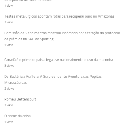
1 view
Testes metalúrgicos apontam rotas para recuperar ouro no Amazonas
1 view
Comissão de Vencimentos mostrou incómodo por alteração do protocolo
de prémios na SAD do Sporting
1 view
Canadá é o primeiro país a legalizar nacionalmente o uso da maconha
3 views
De Bactéria a Aurífera: A Surpreendente Aventura das Pepitas
Microscópicas
2 views
Romeu Bettencourt
1 view
O nome da coisa
1 view