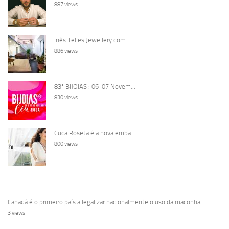
887 views
Inês Telles Jewellery com...
886 views
83ª BIJOIAS : 06-07 Novem...
830 views
Cuca Roseta é a nova emba...
800 views
Canadá é o primeiro país a legalizar nacionalmente o uso da maconha
3 views