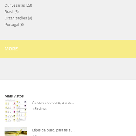
Ourivesarias
(23)
Brasil
(6)
Organizações
(9)
Portugal
(8)
MORE
Mais vistos
As cores do ouro, a arte...
1.6k views
Lápis de ouro, para as su...