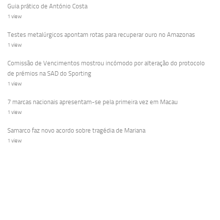
Guia prático de António Costa
1 view
Testes metalúrgicos apontam rotas para recuperar ouro no Amazonas
1 view
Comissão de Vencimentos mostrou incómodo por alteração do protocolo
de prémios na SAD do Sporting
1 view
7 marcas nacionais apresentam-se pela primeira vez em Macau
1 view
Samarco faz novo acordo sobre tragédia de Mariana
1 view