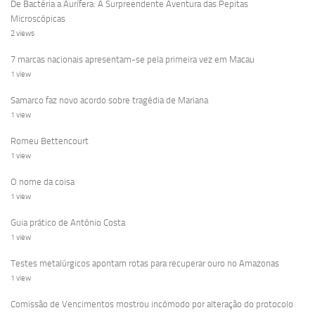
De Bactéria a Aurífera: A Surpreendente Aventura das Pepitas
Microscópicas
2 views
7 marcas nacionais apresentam-se pela primeira vez em Macau
1 view
Samarco faz novo acordo sobre tragédia de Mariana
1 view
Romeu Bettencourt
1 view
O nome da coisa
1 view
Guia prático de António Costa
1 view
Testes metalúrgicos apontam rotas para recuperar ouro no Amazonas
1 view
Comissão de Vencimentos mostrou incómodo por alteração do protocolo