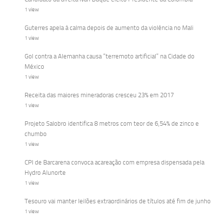
1 view
Guterres apela à calma depois de aumento da violência no Mali
1 view
Gol contra a Alemanha causa “terremoto artificial” na Cidade do
México
1 view
Receita das maiores mineradoras cresceu 23% em 2017
1 view
Projeto Salobro identifica 8 metros com teor de 6,54% de zinco e
chumbo
1 view
CPI de Barcarena convoca acareação com empresa dispensada pela
Hydro Alunorte
1 view
Tesouro vai manter leilões extraordinários de títulos até fim de junho
1 view