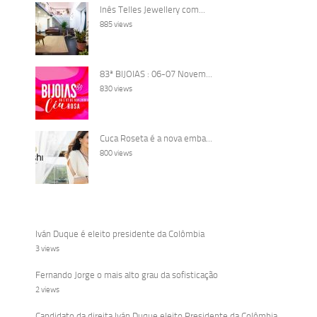
Inês Telles Jewellery com...
885 views
83ª BIJOIAS : 06-07 Novem...
830 views
Cuca Roseta é a nova emba...
800 views
Iván Duque é eleito presidente da Colômbia
3 views
Fernando Jorge o mais alto grau da sofisticação
2 views
Candidato da direita Iván Duque eleito Presidente da Colômbia