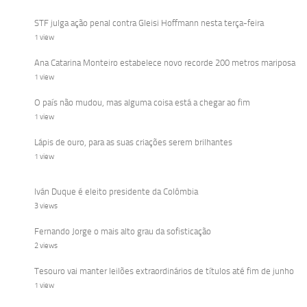
STF julga ação penal contra Gleisi Hoffmann nesta terça-feira
1 view
Ana Catarina Monteiro estabelece novo recorde 200 metros mariposa
1 view
O país não mudou, mas alguma coisa está a chegar ao fim
1 view
Lápis de ouro, para as suas criações serem brilhantes
1 view
Iván Duque é eleito presidente da Colômbia
3 views
Fernando Jorge o mais alto grau da sofisticação
2 views
Tesouro vai manter leilões extraordinários de títulos até fim de junho
1 view