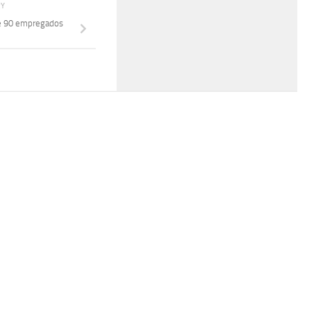
RY
te 90 empregados
e