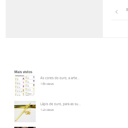
B
Mais vistos
As cores do ouro, a arte...
1.6k views
Lápis de ouro, para as su...
1.4k views