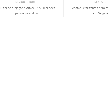
PREVIOUS STORY
NEXT STO
C anuncia injeção extra de US$ 20 bilhões
Mosaic Fertilizantes demi
para segurar dólar
em Sergip