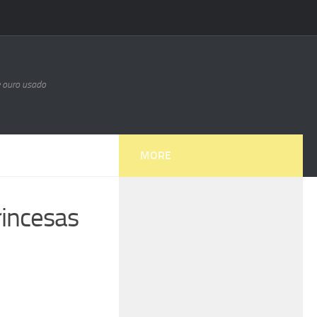
e ouro usado
MORE
rincesas