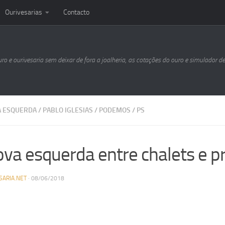
Ourivesarias
Contacto
uro e ourivesaria sem deixar de fora a joalheria, as cotações do ouro e simulador d
 ESQUERDA
/
PABLO IGLESIAS
/
PODEMOS
/
PS
ova esquerda entre chalets e p
SARIA.NET
·
08/06/2018