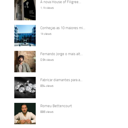
A nova House of Filigree...
1.1k views
Conheças as 10 maiores mi...
1k views
Fernando Jorge o mais alt...
0.9k views
Fabricar diamantes para a...
894 views
Romeu Bettencourt
886 views