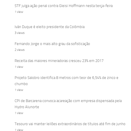
STF julga ação penal contra Gleisi Hoffmann nesta terça-feira
1 view
Iván Duque é eleito presidente da Colômbia
3 views
Fernando Jorge o mais alto grau da sofisticação
2 views
Receita das maiores mineradoras cresceu 23% em 2017
1 view
Projeto Salobro identifica 8 metros com teor de 6,54% de zinco e
chumbo
1 view
CPI de Barcarena convoca acareação com empresa dispensada pela
Hydro Alunorte
1 view
Tesouro vai manter leilões extraordinários de títulos até fim de junho
1 view