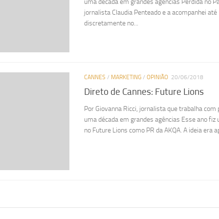
uma década em grandes agências Perdida no Pal
jornalista Claudia Penteado e a acompanhei at
discretamente no...
CANNES
/
MARKETING
/
OPINIÃO
20/06/2018
Direto de Cannes: Future Lions
Por Giovanna Ricci, jornalista que trabalha co
uma década em grandes agências Esse ano fiz 
no Future Lions como PR da AKQA. A ideia era ap