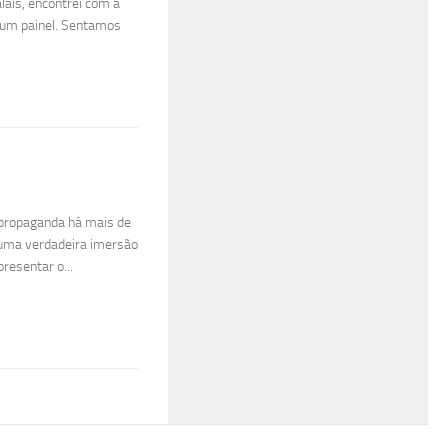
ais, encontrei com a
é um painel. Sentamos
m propaganda há mais de
uma verdadeira imersão
resentar o...