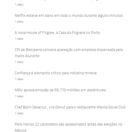
1 view
Netflix esteve em baixo em todo o mundo durante alguns minutos
1 view
A nova House of Filigree, a Casa da Filigrana no Porto
1 view
CPI de Barcarena convoca acareação com empresa dispensada pela
Hydro Alunorte
1 view
Confiança é elemento crítico para indústria mineral
1 view
MRV aprova emissão de R$ 770 milhões em debêntures
1 view
Chef Björn Delacruz , cria Donut para o restaurante Manila Social Club
1 view
Pelo menos 22 candidatos são assassinados antes das eleições no
México