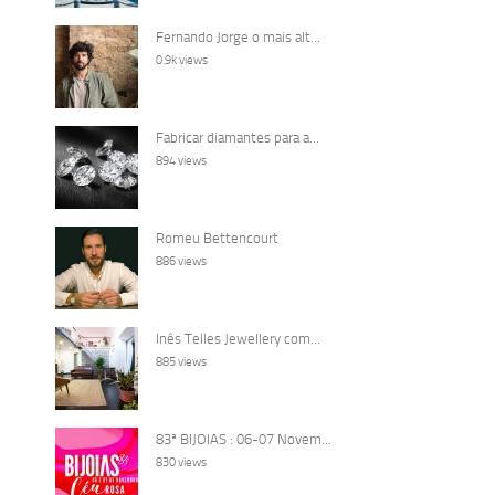
Fernando Jorge o mais alt...
0.9k views
Fabricar diamantes para a...
894 views
Romeu Bettencourt
886 views
Inês Telles Jewellery com...
885 views
83ª BIJOIAS : 06-07 Novem...
830 views