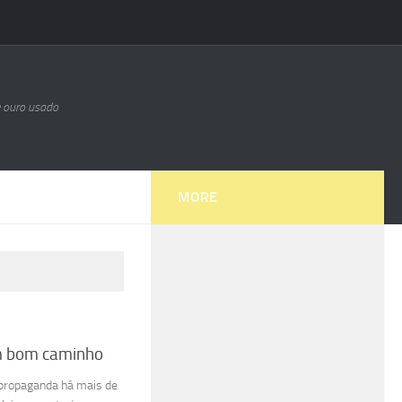
e ouro usado
MORE
um bom caminho
m propaganda há mais de