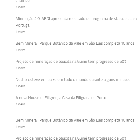
chumbo
1 view
Mineração 4.0: ABDI apresenta resultado de programa de startups para
Portugal
1 view
Bem Mineral: Parque Botânico da Vale em São Luís completa 10 anos
1 view
Projeto de mineração de bauxita na Guiné tem progresso de 50%
1 view
Netflix esteve em baixo em todo o mundo durante alguns minutos
1 view
A nova House of Filigree, a Casa da Filigrana no Porto
1 view
Bem Mineral: Parque Botânico da Vale em São Luís completa 10 anos
1 view
Projeto de mineração de bauxita na Guiné tem progresso de 50%