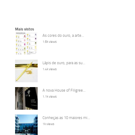
Mais vistos
As cores do ouro, a arte...
1.6k views
Lápis de ouro, para as su...
1.4k views
A nova House of Filigree...
1.1k views
Conheças as 10 maiores mi...
1k views