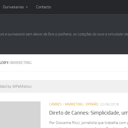
Ourivesarias
Contacto
uro e ourivesaria sem deixar de fora a joalheria, as cotações do ouro e simulador d
GORY:
MARKETING
dded by WPeMatico
CANNES
/
MARKETING
/
OPINIÃO
22/06/2018
Direto de Cannes: Simplicidade, 
Por Giovanna Ricci, jornalista que trabalha co