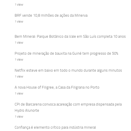
1 view
BRF vende 10,8 milhões de ações da Minerva
1 view
Bem Mineral: Parque Botânico da Vale em São Luís completa 10 anos
1 view
Projeto de mineração de bauxita na Guiné tem progresso de 50%
1 view
Netflix esteve em baixo em todo o mundo durante alguns minutos
1 view
A nova House of Filigree, a Casa da Filigrana no Porto
1 view
CPI de Barcarena convoca acareação com empresa dispensada pela
Hydro Alunorte
1 view
Confiança é elemento crítico para indústria mineral