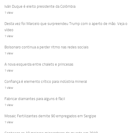
Iván Duque é eleito presidente da Colômbia
1 view
Desta vez foi Marcelo que surpreendeu Trump com o aperto de mão. Veja o
vídeo
1 view
Bolsonaro continua a perder ritmo nas redes sociais
1 view
A nova esquerda entre chalets e princesas
1 view
Confiança é elemento crítico para indústria mineral
1 view
Fabricar diamantes para alguns é fácil
1 view
Mosaic Fertilizantes demite 90 empregados em Sergipe
1 view