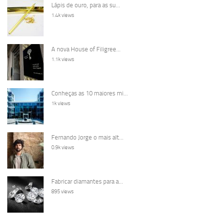
Lápis de ouro, para as su...
1.4k views
A nova House of Filigree...
1.1k views
Conheças as 10 maiores mi...
1k views
Fernando Jorge o mais alt...
0.9k views
Fabricar diamantes para a...
895 views