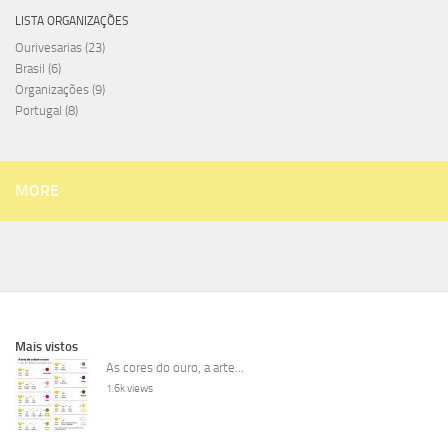
LISTA ORGANIZAÇÕES
Ourivesarias
(23)
Brasil
(6)
Organizações
(9)
Portugal
(8)
MORE
Mais vistos
As cores do ouro, a arte...
1.6k views