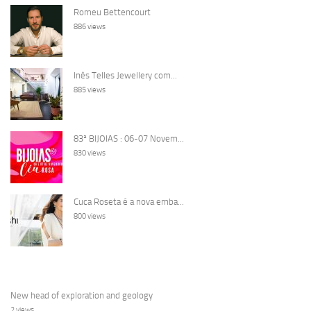
Romeu Bettencourt
886 views
Inês Telles Jewellery com...
885 views
83ª BIJOIAS : 06-07 Novem...
830 views
Cuca Roseta é a nova emba...
800 views
New head of exploration and geology
2 views