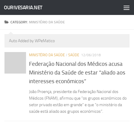
OURIVESARIA.NET
Skip to content
CATEGORY:
MINISTÉRIO DA SAÚDE
Auto Added by WPeMatico
MINISTÉRIO DA SAÚDE
/
SAÚDE
12/06/2018
Federação Nacional dos Médicos acusa
Ministério da Saúde de estar “aliado aos
interesses económicos”
João Proença, presidente da Federação Nacional dos
Médicos (FNAM), afirmou que “os grupos económicos do
setor privado estão em grande” e que “o ministério da
saúde está aliado aos grupos económicos”.