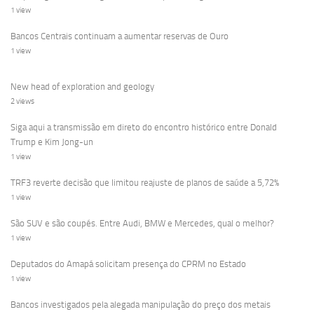
1 view
Bancos Centrais continuam a aumentar reservas de Ouro
1 view
New head of exploration and geology
2 views
Siga aqui a transmissão em direto do encontro histórico entre Donald
Trump e Kim Jong-un
1 view
TRF3 reverte decisão que limitou reajuste de planos de saúde a 5,72%
1 view
São SUV e são coupés. Entre Audi, BMW e Mercedes, qual o melhor?
1 view
Deputados do Amapá solicitam presença do CPRM no Estado
1 view
Bancos investigados pela alegada manipulação do preço dos metais