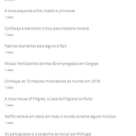
A nova esquerda entre chalets e princesas
1 view
Confiança é elemento crítico para indústria mineral
1 view
Fabricar diamantes para alguns é fácil
1 view
Mosaic Fertilizantes demite 90 empregados em Sergipe
1 view
Conheças as 10 maiores mineradoras do mundo em 2018
1 view
A nova House of Filigree, a Casa da Filigrana no Porto
1 view
Netflix esteve em baixo em todo o mundo durante alguns minutos
1 view
Os portugueses e a vergonha de torcer por Portugal