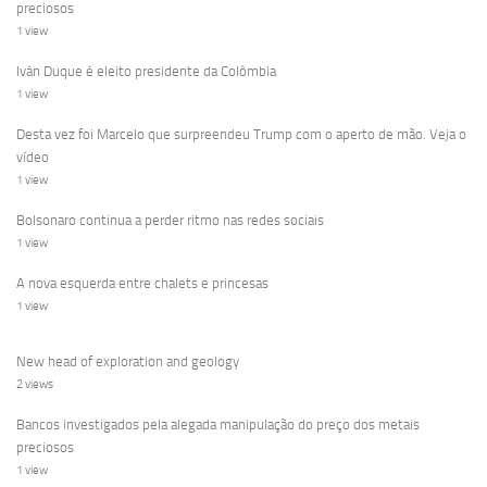
preciosos
1 view
Iván Duque é eleito presidente da Colômbia
1 view
Desta vez foi Marcelo que surpreendeu Trump com o aperto de mão. Veja o
vídeo
1 view
Bolsonaro continua a perder ritmo nas redes sociais
1 view
A nova esquerda entre chalets e princesas
1 view
New head of exploration and geology
2 views
Bancos investigados pela alegada manipulação do preço dos metais
preciosos
1 view