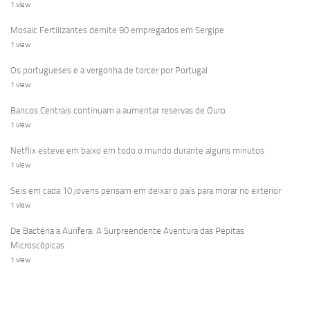
1 view
Mosaic Fertilizantes demite 90 empregados em Sergipe
1 view
Os portugueses e a vergonha de torcer por Portugal
1 view
Bancos Centrais continuam a aumentar reservas de Ouro
1 view
Netflix esteve em baixo em todo o mundo durante alguns minutos
1 view
Seis em cada 10 jovens pensam em deixar o país para morar no exterior
1 view
De Bactéria a Aurífera: A Surpreendente Aventura das Pepitas
Microscópicas
1 view