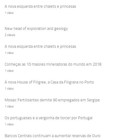
A nova esquerda entre chalets e princesas
1 view
New head of exploration and geology
2 views
A nova esquerda entre chalets e princesas
1 view
Conheças as 10 maiores mineradoras do mundo em 2018
1 view
A nova House of Filigree, a Casa da Filigrana no Porto
1 view
Mosaic Fertilizantes demite 90 empregados em Sergipe
1 view
Os portugueses e a vergonha de torcer por Portugal
1 view
Bancos Centrais continuam a aumentar reservas de Ouro