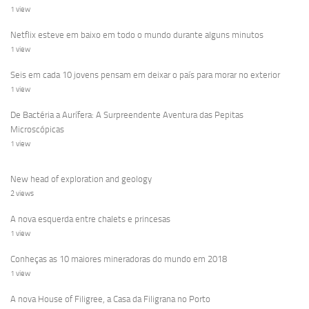
1 view
Netflix esteve em baixo em todo o mundo durante alguns minutos
1 view
Seis em cada 10 jovens pensam em deixar o país para morar no exterior
1 view
De Bactéria a Aurífera: A Surpreendente Aventura das Pepitas
Microscópicas
1 view
New head of exploration and geology
2 views
A nova esquerda entre chalets e princesas
1 view
Conheças as 10 maiores mineradoras do mundo em 2018
1 view
A nova House of Filigree, a Casa da Filigrana no Porto