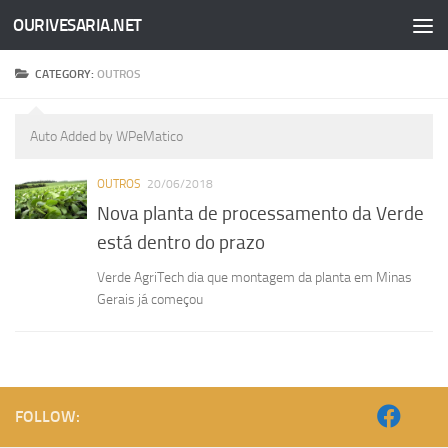
OURIVESARIA.NET
Skip to content
CATEGORY:
OUTROS
Auto Added by WPeMatico
OUTROS
20/06/2018
Nova planta de processamento da Verde
está dentro do prazo
Verde AgriTech dia que montagem da planta em Minas
Gerais já começou
FOLLOW: