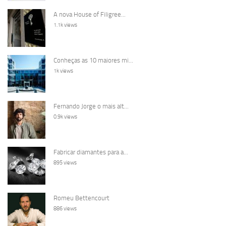
A nova House of Filigree...
1.1k views
Conheças as 10 maiores mi...
1k views
Fernando Jorge o mais alt...
0.9k views
Fabricar diamantes para a...
895 views
Romeu Bettencourt
886 views