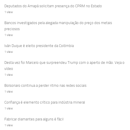
Deputados do Amapá solicitam presença do CPRM no Estado
1 view
Bancos investigados pela alegada manipulação do preço dos metais
preciosos
1 view
Iván Duque é eleito presidente da Colômbia
1 view
Desta vez foi Marcelo que surpreendeu Trump com o aperto de mão. Veja o
vídeo
1 view
Bolsonaro continua a perder ritmo nas redes sociais
1 view
Confiança é elemento crítico para indústria mineral
1 view
Fabricar diamantes para alguns é fácil
1 view