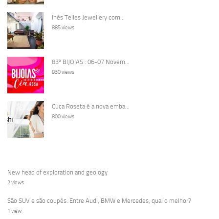
Inês Telles Jewellery com...
885 views
83ª BIJOIAS : 06-07 Novem...
830 views
Cuca Roseta é a nova emba...
800 views
New head of exploration and geology
2 views
São SUV e são coupés. Entre Audi, BMW e Mercedes, qual o melhor?
1 view