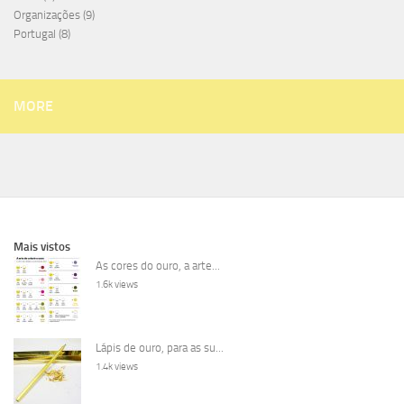
Organizações
(9)
Portugal
(8)
MORE
Mais vistos
As cores do ouro, a arte...
1.6k views
Lápis de ouro, para as su...
1.4k views