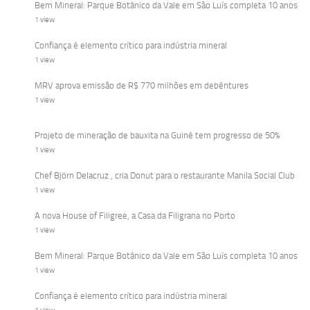
Bem Mineral: Parque Botânico da Vale em São Luís completa 10 anos
1 view
Confiança é elemento crítico para indústria mineral
1 view
MRV aprova emissão de R$ 770 milhões em debêntures
1 view
Projeto de mineração de bauxita na Guiné tem progresso de 50%
1 view
Chef Björn Delacruz , cria Donut para o restaurante Manila Social Club
1 view
A nova House of Filigree, a Casa da Filigrana no Porto
1 view
Bem Mineral: Parque Botânico da Vale em São Luís completa 10 anos
1 view
Confiança é elemento crítico para indústria mineral