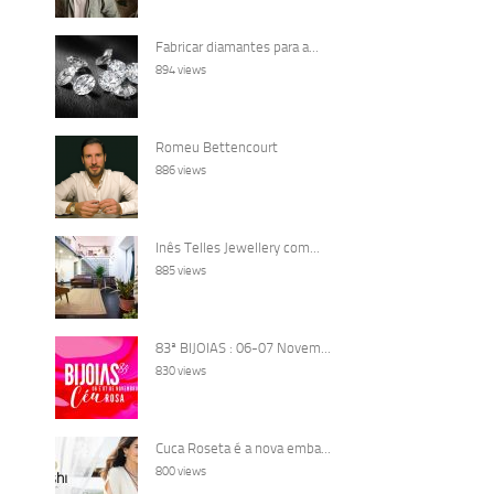
Fabricar diamantes para a...
894 views
Romeu Bettencourt
886 views
Inês Telles Jewellery com...
885 views
83ª BIJOIAS : 06-07 Novem...
830 views
Cuca Roseta é a nova emba...
800 views