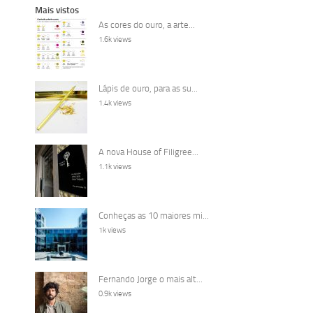
Mais vistos
As cores do ouro, a arte...
1.6k views
Lápis de ouro, para as su...
1.4k views
A nova House of Filigree...
1.1k views
Conheças as 10 maiores mi...
1k views
Fernando Jorge o mais alt...
0.9k views