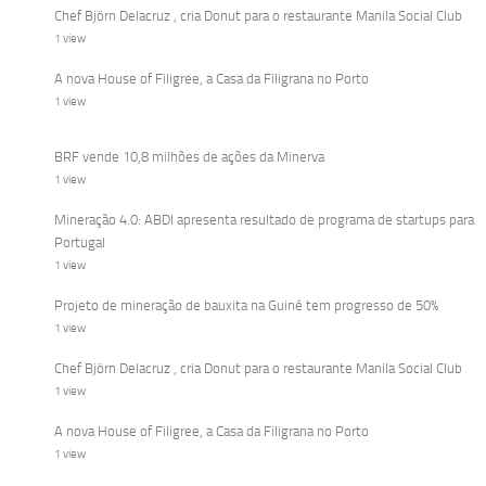
Chef Björn Delacruz , cria Donut para o restaurante Manila Social Club
1 view
A nova House of Filigree, a Casa da Filigrana no Porto
1 view
BRF vende 10,8 milhões de ações da Minerva
1 view
Mineração 4.0: ABDI apresenta resultado de programa de startups para
Portugal
1 view
Projeto de mineração de bauxita na Guiné tem progresso de 50%
1 view
Chef Björn Delacruz , cria Donut para o restaurante Manila Social Club
1 view
A nova House of Filigree, a Casa da Filigrana no Porto
1 view