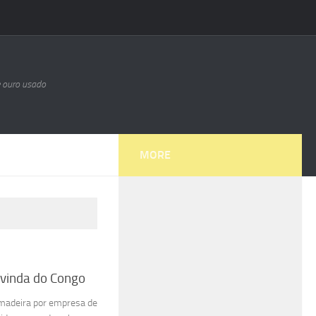
e ouro usado
MORE
 vinda do Congo
 madeira por empresa de