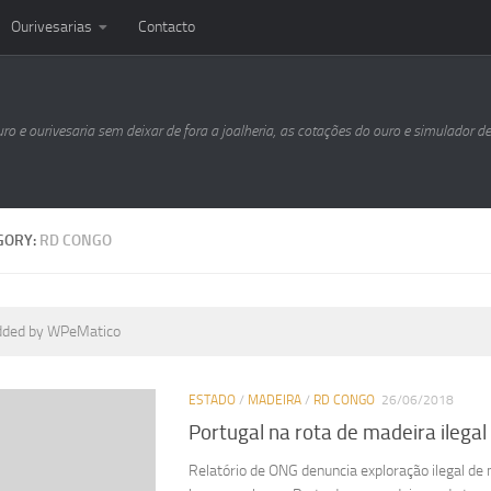
Ourivesarias
Contacto
uro e ourivesaria sem deixar de fora a joalheria, as cotações do ouro e simulador d
GORY:
RD CONGO
dded by WPeMatico
ESTADO
/
MADEIRA
/
RD CONGO
26/06/2018
Portugal na rota de madeira ilegal
Relatório de ONG denuncia exploração ilegal de