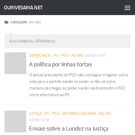
OURIVESARIA.NET
Skip to content
CATEGORY:
RUI RIO
Auto Added by WPeMatico
DEMOCRACIA
/
PS
/
PSD
/
RUI RIO
26/06/2018
A política por linhas tortas
O actual presidente do PSD não consegue imaginar outra
vida para o partido senão no poder, e não vê outra
maneira de chegar ao poder senão neutralizando o PSD
como alternativa ao PS.
JUSTIÇA
/
PS
/
PSD
/
REFORMA JUDICIÁRIA
/
RUI RIO
20/06/2018
Ensaio sobre a Lucidez na Justiça