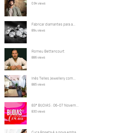
0.9k views
Fabricar diamantes para a...
894 views
Romeu Bettencourt
886 views
Inês Telles Jewellery com...
885 views
83ª BIJOIAS : 06-07 Novem...
830 views
Cuca Roseta é a nova emba...