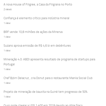
A nova House of Filigree, a Casa da Filigrana no Porto
2 views
Confiança é elemento crítico para indústria mineral
1 view
BRF vende 10,8 milhões de ações da Minerva
1 view
Suzano aprova emissão de R$ 4,6 bi em debêntures
1 view
Mineração 4.0: ABDI apresenta resultado de programa de startups para
Portugal
1 view
Chef Björn Delacruz , cria Donut para o restaurante Manila Social Club
1 view
Projeto de mineração de bauxita na Guiné tem progresso de 50%
1 view
Ouro pode chegar a US$ 1.400 em 2019 devido ao dólar fraco