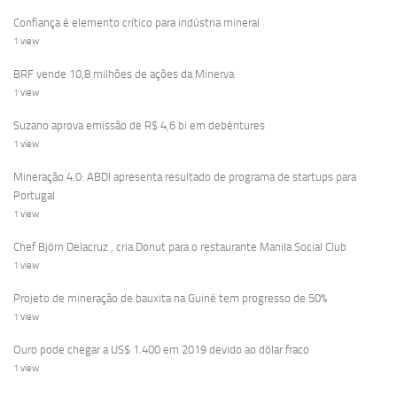
Confiança é elemento crítico para indústria mineral
1 view
BRF vende 10,8 milhões de ações da Minerva
1 view
Suzano aprova emissão de R$ 4,6 bi em debêntures
1 view
Mineração 4.0: ABDI apresenta resultado de programa de startups para
Portugal
1 view
Chef Björn Delacruz , cria Donut para o restaurante Manila Social Club
1 view
Projeto de mineração de bauxita na Guiné tem progresso de 50%
1 view
Ouro pode chegar a US$ 1.400 em 2019 devido ao dólar fraco
1 view