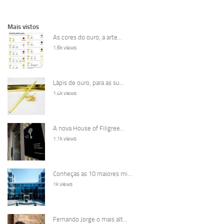
Mais vistos
As cores do ouro, a arte...
1.6k views
Lápis de ouro, para as su...
1.4k views
A nova House of Filigree...
1.1k views
Conheças as 10 maiores mi...
1k views
Fernando Jorge o mais alt...