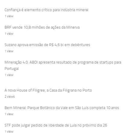
Confiança é elemento crítico para indústria mineral
1 view
BRF vende 10,8 milhões de ações da Minerva
1 view
Suzano aprova emissão de R$ 4,6 bi em debêntures
1 view
Mineração 4.0: ABDI apresenta resultado de programa de startups para
Portugal
1 view
A nova House of Filigree, a Casa da Filigrana no Porto
2 views
Bem Mineral: Parque Botânico da Vale em São Luís completa 10 anos
1 view
STF pode julgar pedido de liberdade de Lula no próximo dia 26
1 view