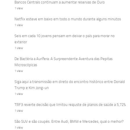
Bancos Centrais continuam a aumentar reservas de Ouro
1 view
Netflix esteve em baixo em todo o mundo durante alguns minutos
1 view
Seis em cada 10 jovens pensam em deixar o país para morar no
exterior
1 view
De Bactéria a Aurífera: A Surpreendente Aventura das Pepitas
Microscópicas
1 view
Siga aqui a transmissão em direto do encontro histórico entre Donald
Trump e Kim Jong-un
1 view
TRF3 reverte decisão que limitou reajuste de planos de saúde a 5,72%
1 view
São SUV e são coupés. Entre Audi, BMW e Mercedes, qual o melhor?
1 view