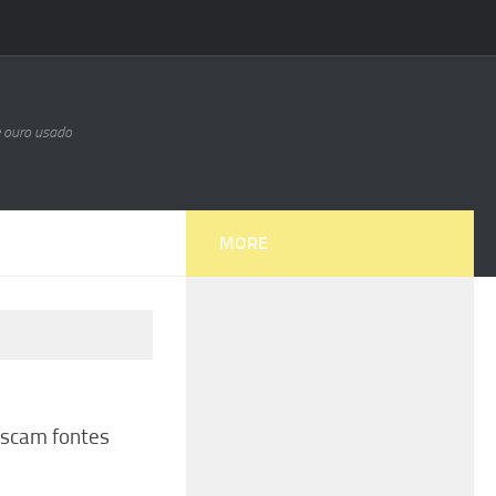
e ouro usado
MORE
uscam fontes