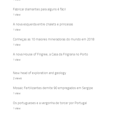
Fabricar diamantes para alguns é fácil
1 view
A nova esquerda entre chalets e princesas
1 view
Conheças as 10 maiores mineradoras do mundo em 2018
1 view
A nova House of Filigree, a Casa da Filigrana no Porto
1 view
New head of exploration and geology
2 views
Mosaic Fertilizantes demite 90 empregados em Sergipe
1 view
Os portugueses e a vergonha de torcer por Portugal
1 view