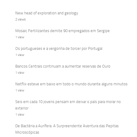
New head of exploration and geology
2 views
Mosaic Fertilizantes demite 90 empregados em Sergipe
1 view
Os portugueses e a vergonha de torcer por Portugal
1 view
Bancos Centrais continuam a aumentar reservas de Ouro
1 view
Netflix esteve em baixo em todo o mundo durante alguns minutos
1 view
Seis em cada 10 jovens pensam em deixar o país para morar no
exterior
1 view
De Bactéria a Aurífera: A Surpreendente Aventura das Pepitas
Microscópicas