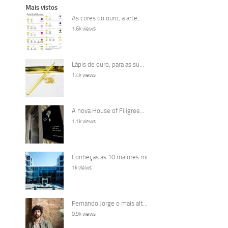
Mais vistos
As cores do ouro, a arte...
1.6k views
Lápis de ouro, para as su...
1.4k views
A nova House of Filigree...
1.1k views
Conheças as 10 maiores mi...
1k views
Fernando Jorge o mais alt...
0.9k views