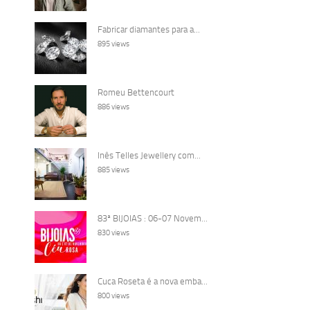
Fabricar diamantes para a...
895 views
Romeu Bettencourt
886 views
Inês Telles Jewellery com...
885 views
83ª BIJOIAS : 06-07 Novem...
830 views
Cuca Roseta é a nova emba...
800 views