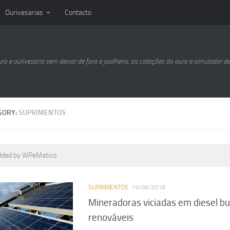
Ourivesarias
Contacto
uro e ourivesaria sem deixar de fora a joalheria, as cotações do ouro e simulador d
GORY:
SUPRIMENTOS
dded by WPeMatico
SUPRIMENTOS
19/06/2018
Mineradoras viciadas em diesel b
renováveis