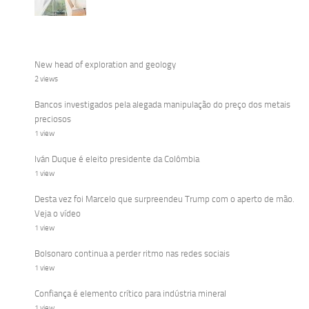
New head of exploration and geology
2 views
Bancos investigados pela alegada manipulação do preço dos metais
preciosos
1 view
Iván Duque é eleito presidente da Colômbia
1 view
Desta vez foi Marcelo que surpreendeu Trump com o aperto de mão.
Veja o vídeo
1 view
Bolsonaro continua a perder ritmo nas redes sociais
1 view
Confiança é elemento crítico para indústria mineral
1 view