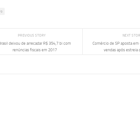
ro
PREVIOUS STORY
NEXT STO
Brasil deixou de arrecadar R$ 354,7 bi com
Comércio de SP aposta em 
renúncias fiscais em 2017
vendas após estreia 