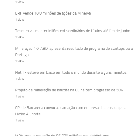
1 view
BRF vende 10,8 milhões de ações da Minerva
1 view
Tesouro vai manter leilões extraordinários de títulos até fim de junho
1 view
Mineração 4.0: ABDI apresenta resultado de programa de startups para
Portugal
1 view
Netflix esteve em baixo em todo o mundo durante alguns minutos
1 view
Projeto de mineração de bauxita na Guiné tem progresso de 50%
1 view
CPI de Barcarena convoca acareação com empresa dispensada pela
Hydro Alunorte
1 view
MRV aprova emissão de R$ 770 milhões em debêntures