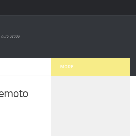
e ouro usado
MORE
remoto