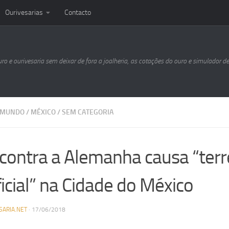
Ourivesarias
Contacto
uro e ourivesaria sem deixar de fora a joalheria, as cotações do ouro e simulador d
 MUNDO
/
MÉXICO
/
SEM CATEGORIA
 contra a Alemanha causa “ter
ficial” na Cidade do México
SARIA.NET
·
17/06/2018