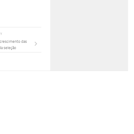
RY
crescimento das
da seleção