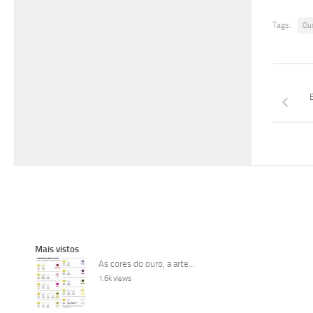
Tags:
Ou
Mais vistos
As cores do ouro, a arte...
1.6k views