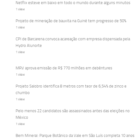
Netflix esteve em baixo em todo o mundo durante alguns minutos
1 view
Projeto de mineração de bauxita na Guiné tem progresso de 50%
1 view
CPI de Barcarena convoca acareação com empresa dispensada pela
Hydro Alunorte
1 view
MRV aprova emissão de R$ 770 milhões em debêntures
1 view
Projeto Salobro identifica 8 metros com teor de 6,54% de zinco e
chumbo
1 view
Pelo menos 22 candidatos são assassinados antes das eleições no
México
1 view
Bem Mineral: Parque Botânico da Vale em São Luís completa 10 anos