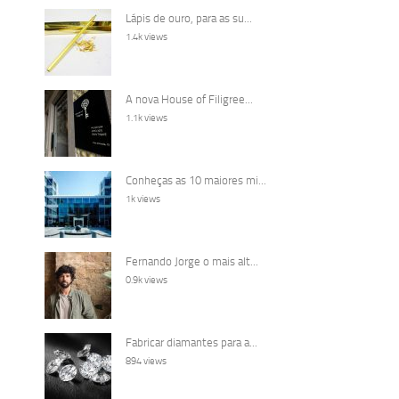
Lápis de ouro, para as su...
1.4k views
A nova House of Filigree...
1.1k views
Conheças as 10 maiores mi...
1k views
Fernando Jorge o mais alt...
0.9k views
Fabricar diamantes para a...
894 views