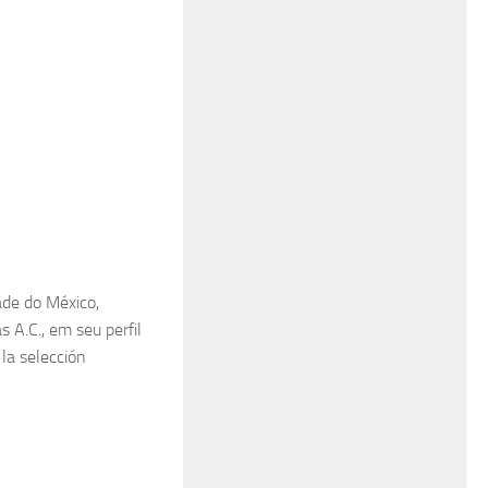
ade do México,
 A.C., em seu perfil
 la selección