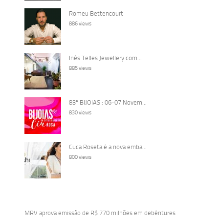
Romeu Bettencourt
886 views
Inês Telles Jewellery com...
885 views
83ª BIJOIAS : 06-07 Novem...
830 views
Cuca Roseta é a nova emba...
800 views
MRV aprova emissão de R$ 770 milhões em debêntures