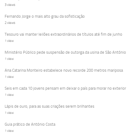
3 views
Fernando Jorge o mais alto grau da sofisticação
2 views
Tesouro vai manter leilões extraordinários de títulos até fim de junho
1 view
Ministério Público pede suspensão de outorga da usina de São Antônio
1 view
Ana Catarina Monteiro estabelece novo recorde 200 metros mariposa
1 view
Seis em cada 10 jovens pensam em deixar o país para morar no exterior
1 view
Lápis de ouro, para as suas criações serem brilhantes
1 view
Guia prático de António Costa
1 view