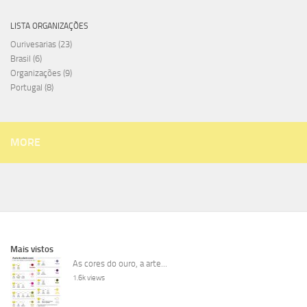
LISTA ORGANIZAÇÕES
Ourivesarias
(23)
Brasil
(6)
Organizações
(9)
Portugal
(8)
MORE
Mais vistos
As cores do ouro, a arte...
1.6k views