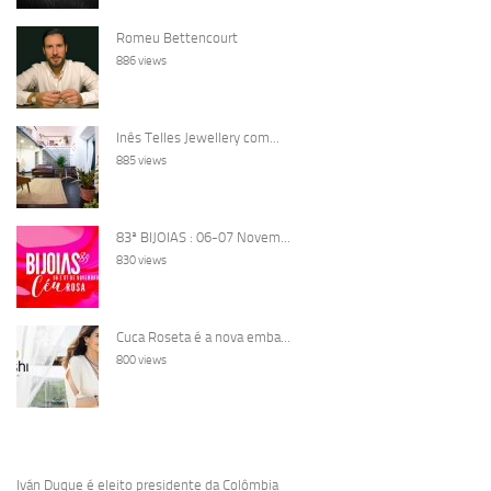
Romeu Bettencourt
886 views
Inês Telles Jewellery com...
885 views
83ª BIJOIAS : 06-07 Novem...
830 views
Cuca Roseta é a nova emba...
800 views
Iván Duque é eleito presidente da Colômbia