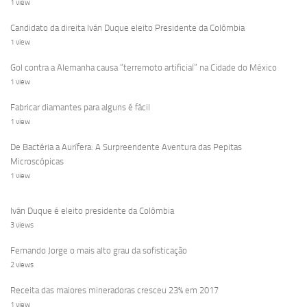
1 view
Candidato da direita Iván Duque eleito Presidente da Colômbia
1 view
Gol contra a Alemanha causa “terremoto artificial” na Cidade do México
1 view
Fabricar diamantes para alguns é fácil
1 view
De Bactéria a Aurífera: A Surpreendente Aventura das Pepitas
Microscópicas
1 view
Iván Duque é eleito presidente da Colômbia
3 views
Fernando Jorge o mais alto grau da sofisticação
2 views
Receita das maiores mineradoras cresceu 23% em 2017
1 view