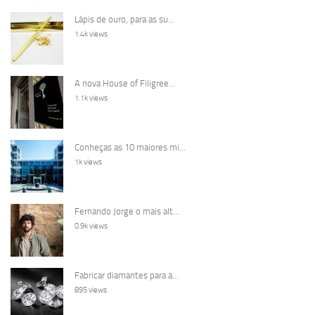
Lápis de ouro, para as su...
1.4k views
A nova House of Filigree...
1.1k views
Conheças as 10 maiores mi...
1k views
Fernando Jorge o mais alt...
0.9k views
Fabricar diamantes para a...
895 views