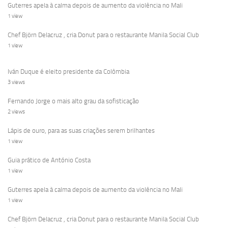
Guterres apela à calma depois de aumento da violência no Mali
1 view
Chef Björn Delacruz , cria Donut para o restaurante Manila Social Club
1 view
Iván Duque é eleito presidente da Colômbia
3 views
Fernando Jorge o mais alto grau da sofisticação
2 views
Lápis de ouro, para as suas criações serem brilhantes
1 view
Guia prático de António Costa
1 view
Guterres apela à calma depois de aumento da violência no Mali
1 view
Chef Björn Delacruz , cria Donut para o restaurante Manila Social Club