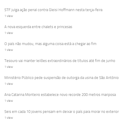
STF julga ação penal contra Gleisi Hoffmann nesta terça-feira
1 view
A nova esquerda entre chalets e princesas
1 view
O país não mudou, mas alguma coisa está a chegar ao fim
1 view
Tesouro vai manter leilões extraordinários de títulos até fim de junho
1 view
Ministério Público pede suspensão de outorga da usina de São Antônio
1 view
Ana Catarina Monteiro estabelece novo recorde 200 metros mariposa
1 view
Seis em cada 10 jovens pensam em deixar o país para morar no exterior
1 view