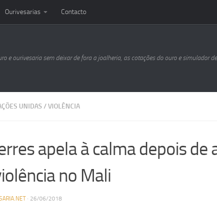
Ourivesarias
Contacto
uro e ourivesaria sem deixar de fora a joalheria, as cotações do ouro e simulador d
AÇÕES UNIDAS
/
VIOLÊNCIA
erres apela à calma depois de
iolência no Mali
SARIA.NET
·
26/06/2018