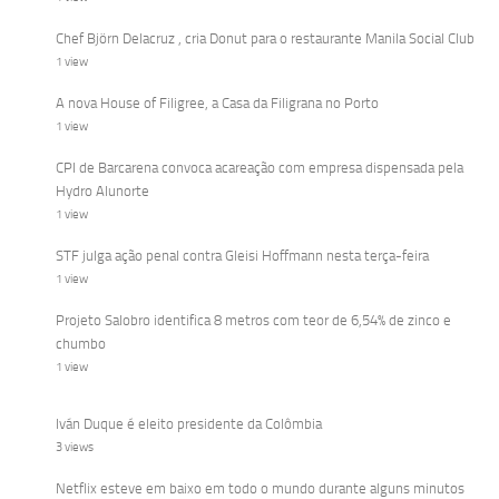
Chef Björn Delacruz , cria Donut para o restaurante Manila Social Club
1 view
A nova House of Filigree, a Casa da Filigrana no Porto
1 view
CPI de Barcarena convoca acareação com empresa dispensada pela
Hydro Alunorte
1 view
STF julga ação penal contra Gleisi Hoffmann nesta terça-feira
1 view
Projeto Salobro identifica 8 metros com teor de 6,54% de zinco e
chumbo
1 view
Iván Duque é eleito presidente da Colômbia
3 views
Netflix esteve em baixo em todo o mundo durante alguns minutos