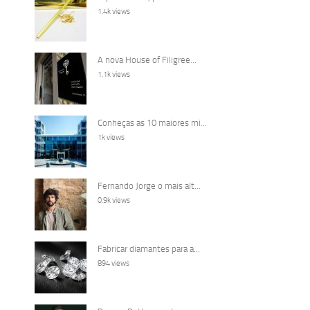
1.4k views
A nova House of Filigree...
1.1k views
Conheças as 10 maiores mi...
1k views
Fernando Jorge o mais alt...
0.9k views
Fabricar diamantes para a...
894 views