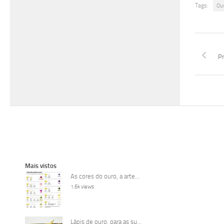
Tags:
Ou
Pr
Mais vistos
As cores do ouro, a arte...
1.6k views
Lápis de ouro, para as su...