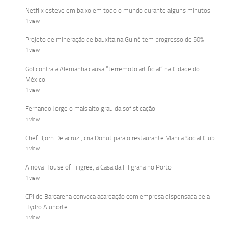
Netflix esteve em baixo em todo o mundo durante alguns minutos
1 view
Projeto de mineração de bauxita na Guiné tem progresso de 50%
1 view
Gol contra a Alemanha causa “terremoto artificial” na Cidade do
México
1 view
Fernando Jorge o mais alto grau da sofisticação
1 view
Chef Björn Delacruz , cria Donut para o restaurante Manila Social Club
1 view
A nova House of Filigree, a Casa da Filigrana no Porto
1 view
CPI de Barcarena convoca acareação com empresa dispensada pela
Hydro Alunorte
1 view