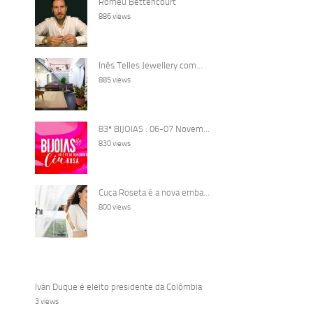
Romeu Bettencourt
886 views
Inês Telles Jewellery com...
885 views
83ª BIJOIAS : 06-07 Novem...
830 views
Cuca Roseta é a nova emba...
800 views
Iván Duque é eleito presidente da Colômbia
3 views