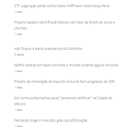
STF julga ação penal contra Gleisi Hoffmann nesta terça-feira
1 view
Projeto Salobro identifica 8 metros com teor de 6,54% de zinco e
chumbo
1 view
Iván Duque é eleito presidente da Colômbia
3 views
Netflix esteve em baixo em todo o mundo durante alguns minutos
1 view
Projeto de mineração de bauxita na Guiné tem progresso de 50%
1 view
Gol contra a Alemanha causa “terremoto artificial” na Cidade do
México
1 view
Fernando Jorge o mais alto grau da sofisticação
1 view