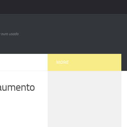
e ouro usado
MORE
 aumento