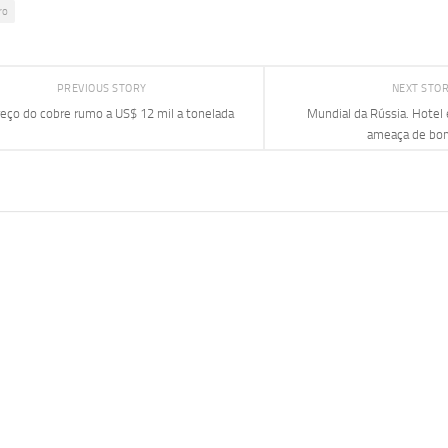
ro
PREVIOUS STORY
NEXT STO
eço do cobre rumo a US$ 12 mil a tonelada
Mundial da Rússia. Hotel
ameaça de bo