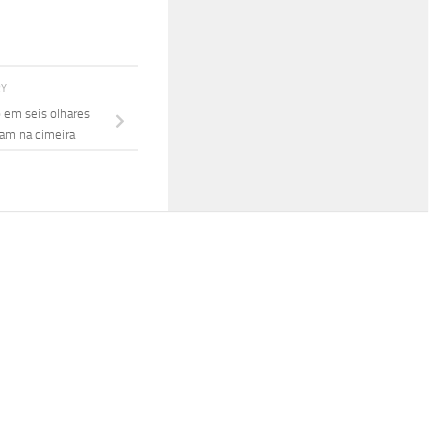
RY
em seis olhares
ram na cimeira