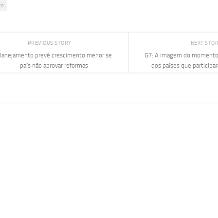
ro
PREVIOUS STORY
NEXT STO
lanejamento prevê crescimento menor se
G7: A imagem do momento 
país não aprovar reformas
dos países que participa