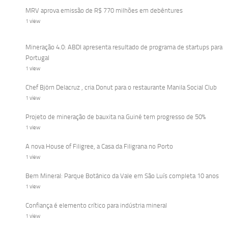
MRV aprova emissão de R$ 770 milhões em debêntures
1 view
Mineração 4.0: ABDI apresenta resultado de programa de startups para
Portugal
1 view
Chef Björn Delacruz , cria Donut para o restaurante Manila Social Club
1 view
Projeto de mineração de bauxita na Guiné tem progresso de 50%
1 view
A nova House of Filigree, a Casa da Filigrana no Porto
1 view
Bem Mineral: Parque Botânico da Vale em São Luís completa 10 anos
1 view
Confiança é elemento crítico para indústria mineral
1 view