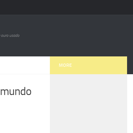
e ouro usado
MORE
o mundo