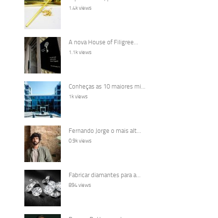
1.4k views
A nova House of Filigree...
1.1k views
Conheças as 10 maiores mi...
1k views
Fernando Jorge o mais alt...
0.9k views
Fabricar diamantes para a...
894 views