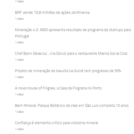
1 view
BRF vende 10,8 milhões de ações da Minerva
1 view
Mineração 4.0: ABDI apresenta resultado de programa de startups para
Portugal
1 view
Chef Björn Delacruz , cria Donut para o restaurante Manila Social Club
1 view
Projeto de mineração de bauxita na Guiné tem progresso de 50%
1 view
A nova House of Filigree, a Casa da Filigrana no Porto
1 view
Bem Mineral: Parque Botânico da Vale em São Luís completa 10 anos
1 view
Confiança é elemento crítico para indústria mineral
1 view