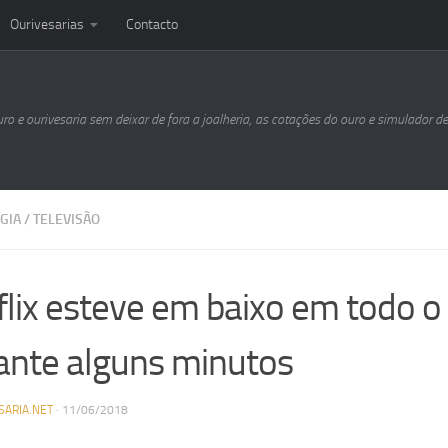
Ourivesarias
Contacto
uro e ourivesaria sem deixar de fora a joalheria, as cotações do ouro e simulador d
GIA
/
TELEVISÃO
flix esteve em baixo em todo 
ante alguns minutos
SARIA.NET
·
11/06/2018