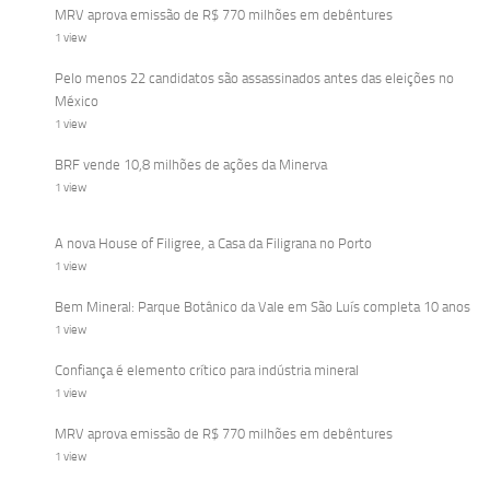
MRV aprova emissão de R$ 770 milhões em debêntures
1 view
Pelo menos 22 candidatos são assassinados antes das eleições no
México
1 view
BRF vende 10,8 milhões de ações da Minerva
1 view
A nova House of Filigree, a Casa da Filigrana no Porto
1 view
Bem Mineral: Parque Botânico da Vale em São Luís completa 10 anos
1 view
Confiança é elemento crítico para indústria mineral
1 view
MRV aprova emissão de R$ 770 milhões em debêntures
1 view