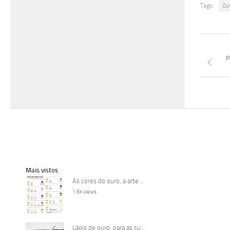
Tags:
Ou
P
Mais vistos
As cores do ouro, a arte...
1.6k views
Lápis de ouro, para as su...