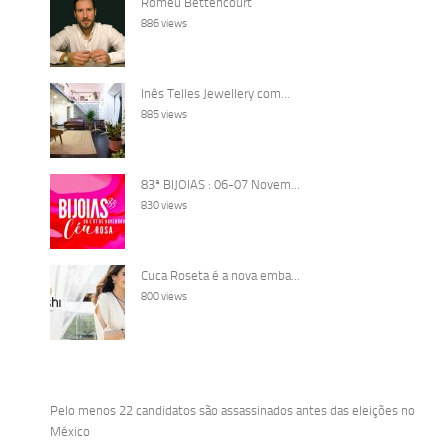
Romeu Bettencourt
886 views
Inês Telles Jewellery com...
885 views
83ª BIJOIAS : 06-07 Novem...
830 views
Cuca Roseta é a nova emba...
800 views
Pelo menos 22 candidatos são assassinados antes das eleições no
México