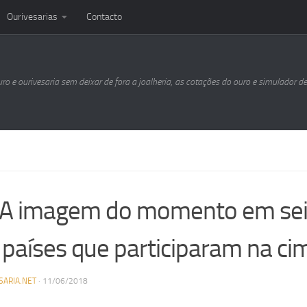
Ourivesarias
Contacto
uro e ourivesaria sem deixar de fora a joalheria, as cotações do ouro e simulador d
 A imagem do momento em sei
 países que participaram na ci
SARIA.NET
·
11/06/2018