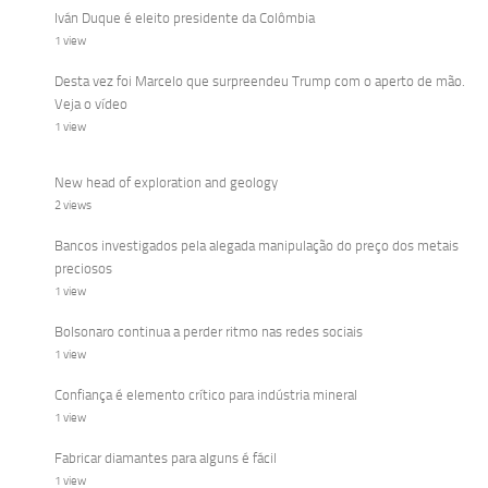
Iván Duque é eleito presidente da Colômbia
1 view
Desta vez foi Marcelo que surpreendeu Trump com o aperto de mão.
Veja o vídeo
1 view
New head of exploration and geology
2 views
Bancos investigados pela alegada manipulação do preço dos metais
preciosos
1 view
Bolsonaro continua a perder ritmo nas redes sociais
1 view
Confiança é elemento crítico para indústria mineral
1 view
Fabricar diamantes para alguns é fácil
1 view