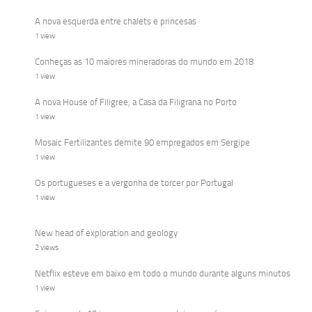
A nova esquerda entre chalets e princesas
1 view
Conheças as 10 maiores mineradoras do mundo em 2018
1 view
A nova House of Filigree, a Casa da Filigrana no Porto
1 view
Mosaic Fertilizantes demite 90 empregados em Sergipe
1 view
Os portugueses e a vergonha de torcer por Portugal
1 view
New head of exploration and geology
2 views
Netflix esteve em baixo em todo o mundo durante alguns minutos
1 view