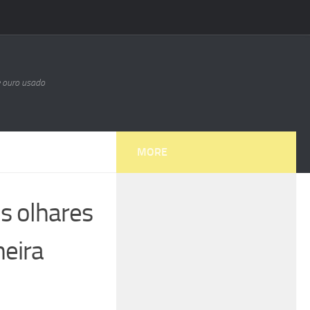
e ouro usado
MORE
s olhares
meira