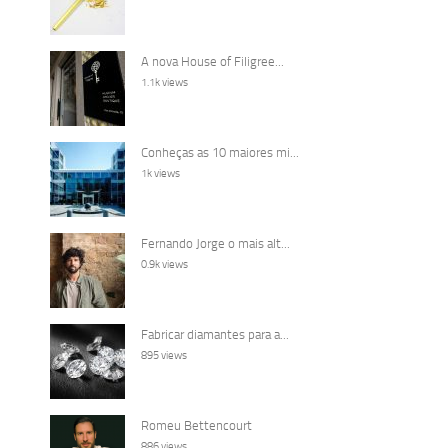
A nova House of Filigree...
1.1k views
Conheças as 10 maiores mi...
1k views
Fernando Jorge o mais alt...
0.9k views
Fabricar diamantes para a...
895 views
Romeu Bettencourt
886 views