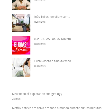
Inês Telles Jewellery com...
885 views
83ª BIJOIAS : 06-07 Novem...
830 views
Cuca Roseta é a nova emba...
800 views
New head of exploration and geology
2 views
Netflix esteve em baixo em todo o mundo durante alguns minutos