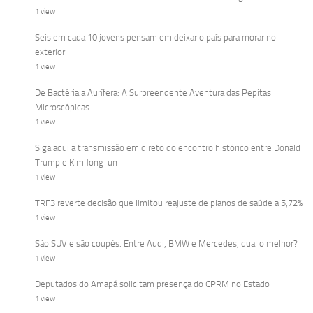
1 view
Seis em cada 10 jovens pensam em deixar o país para morar no
exterior
1 view
De Bactéria a Aurífera: A Surpreendente Aventura das Pepitas
Microscópicas
1 view
Siga aqui a transmissão em direto do encontro histórico entre Donald
Trump e Kim Jong-un
1 view
TRF3 reverte decisão que limitou reajuste de planos de saúde a 5,72%
1 view
São SUV e são coupés. Entre Audi, BMW e Mercedes, qual o melhor?
1 view
Deputados do Amapá solicitam presença do CPRM no Estado
1 view