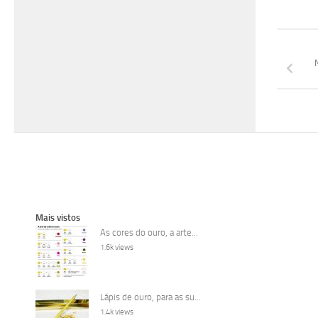
Mais vistos
As cores do ouro, a arte...
1.6k views
Lápis de ouro, para as su...
1.4k views