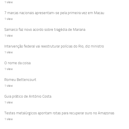
1 view
7 marcas nacionais apresentam-se pela primeira vez em Macau
1 view
Samarco faz novo acordo sobre tragédia de Mariana
1 view
Intervenção federal vai reestruturar polícias do Rio, diz ministro
1 view
O nome da coisa
1 view
Romeu Bettencourt
1 view
Guia prático de António Costa
1 view
Testes metalúrgicos apontam rotas para recuperar ouro no Amazonas
1 view