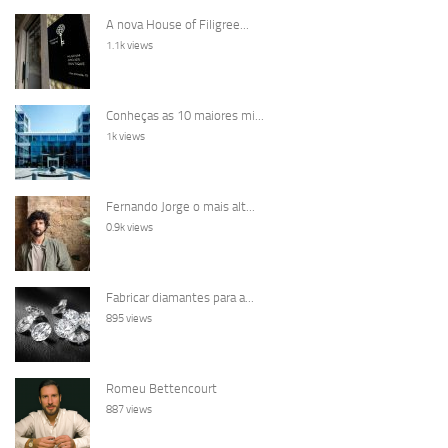
A nova House of Filigree...
1.1k views
Conheças as 10 maiores mi...
1k views
Fernando Jorge o mais alt...
0.9k views
Fabricar diamantes para a...
895 views
Romeu Bettencourt
887 views