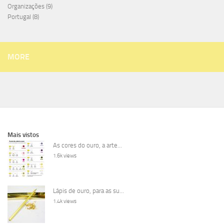
Organizações
(9)
Portugal
(8)
MORE
Mais vistos
As cores do ouro, a arte...
1.6k views
Lápis de ouro, para as su...
1.4k views