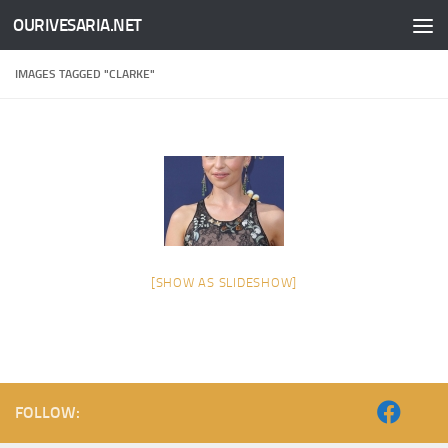
OURIVESARIA.NET
Skip to content
IMAGES TAGGED "CLARKE"
[SHOW AS SLIDESHOW]
FOLLOW: