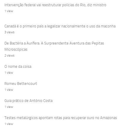
Intervenção federal vai reestruturar polícias do Rio, diz ministro
1 view
Canadá é o primeiro país a legalizar nacionalmente o uso da maconha
3 views
De Bactéria a Aurífera: A Surpreendente Aventura das Pepitas
Microscópicas
2 views
O nome da coisa
1 view
Romeu Bettencourt
1 view
Guia prático de António Costa
1 view
Testes metalúrgicos apontam rotas para recuperar ouro no Amazonas
1 view