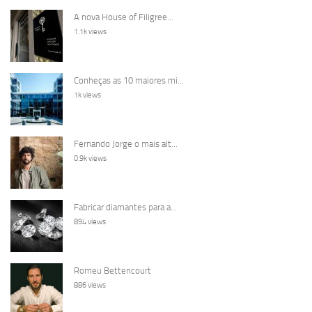
A nova House of Filigree...
1.1k views
Conheças as 10 maiores mi...
1k views
Fernando Jorge o mais alt...
0.9k views
Fabricar diamantes para a...
894 views
Romeu Bettencourt
886 views