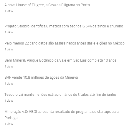
A nova House of Filigree, a Casa da Filigrana no Porto
1 view
Projeto Salobro identifica 8 metros com teor de 6,54% de zinco e chumbo
1 view
Pelo menos 22 candidatos são assassinados antes das eleições no México
1 view
Bem Mineral: Parque Botânico da Vale em São Luís completa 10 anos
1 view
BRF vende 10,8 milhões de ações da Minerva
1 view
Tesouro vai manter leilões extraordinários de títulos até fim de junho
1 view
Mineração 4.0: ABDI apresenta resultado de programa de startups para
Portugal
1 view