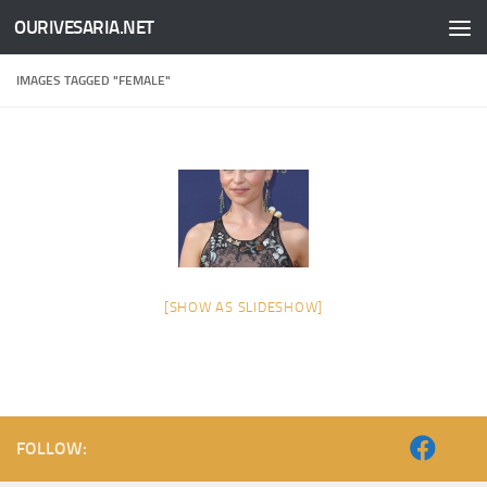
OURIVESARIA.NET
Skip to content
IMAGES TAGGED "FEMALE"
[SHOW AS SLIDESHOW]
FOLLOW: