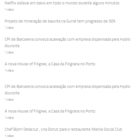
Netflix esteve em baixo em todo o mundo durante alguns minutos
1 view
Projeto de mineração de bauxita na Guiné tem progresso de 50%
1 view
CPI de Barcarena convoca acareação com empresa dispensada pela Hydro
Alunorte
1 view
A nova House of Filigree, a Casa da Filigrana no Porto
1 view
CPI de Barcarena convoca acareação com empresa dispensada pela Hydro
Alunorte
1 view
A nova House of Filigree, a Casa da Filigrana no Porto
1 view
Chef Björn Delacruz , cria Donut para o restaurante Manila Social Club
1 view