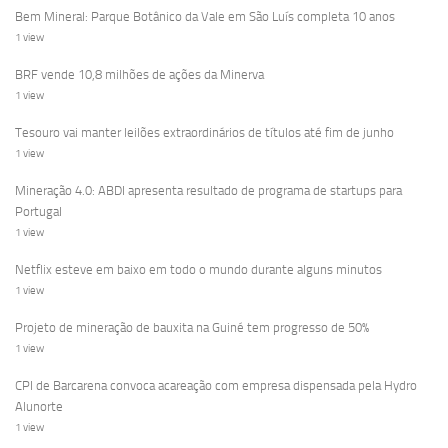
Bem Mineral: Parque Botânico da Vale em São Luís completa 10 anos
1 view
BRF vende 10,8 milhões de ações da Minerva
1 view
Tesouro vai manter leilões extraordinários de títulos até fim de junho
1 view
Mineração 4.0: ABDI apresenta resultado de programa de startups para
Portugal
1 view
Netflix esteve em baixo em todo o mundo durante alguns minutos
1 view
Projeto de mineração de bauxita na Guiné tem progresso de 50%
1 view
CPI de Barcarena convoca acareação com empresa dispensada pela Hydro
Alunorte
1 view