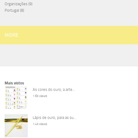
Organizações
(9)
Portugal
(8)
MORE
Mais vistos
As cores do ouro, a arte...
1.6k views
Lápis de ouro, para as su...
1.4k views