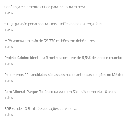
Confiança é elemento crítico para indústria mineral
1 view
STF julga ação penal contra Gleisi Hoffmann nesta terça-feira
1 view
MRV aprova emissão de R$ 770 milhões em debêntures
1 view
Projeto Salobro identifica 8 metros com teor de 6,54% de zinco e chumbo
1 view
Pelo menos 22 candidatos são assassinados antes das eleições no México
1 view
Bem Mineral: Parque Botânico da Vale em São Luís completa 10 anos
1 view
BRF vende 10,8 milhões de ações da Minerva
1 view