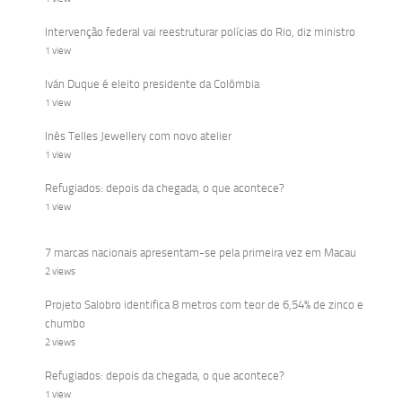
Intervenção federal vai reestruturar polícias do Rio, diz ministro
1 view
Iván Duque é eleito presidente da Colômbia
1 view
Inês Telles Jewellery com novo atelier
1 view
Refugiados: depois da chegada, o que acontece?
1 view
7 marcas nacionais apresentam-se pela primeira vez em Macau
2 views
Projeto Salobro identifica 8 metros com teor de 6,54% de zinco e
chumbo
2 views
Refugiados: depois da chegada, o que acontece?
1 view