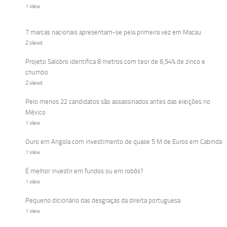
1 view
7 marcas nacionais apresentam-se pela primeira vez em Macau
2 views
Projeto Salobro identifica 8 metros com teor de 6,54% de zinco e
chumbo
2 views
Pelo menos 22 candidatos são assassinados antes das eleições no
México
1 view
Ouro em Angola com investimento de quase 5 M de Euros em Cabinda
1 view
É melhor investir em fundos ou em robôs?
1 view
Pequeno dicionário das desgraças da direita portuguesa
1 view