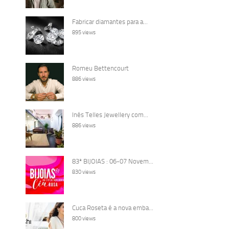
Fabricar diamantes para a...
895 views
Romeu Bettencourt
886 views
Inês Telles Jewellery com...
886 views
83ª BIJOIAS : 06-07 Novem...
830 views
Cuca Roseta é a nova emba...
800 views