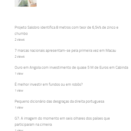
Projeto Salobro identifica 8 metros com teor de 6,54% de zinco e
chumbo
2 views
7 marcas nacionais apresentam-se pela primeira vez em Macau
2 views
Ouro em Angola com investimento de quase 5 M de Euros em Cabinda
1 view
É melhor investir em fundos ou em robôs?
1 view
Pequeno dicionário das desgraças da direita portuguesa
1 view
G7: A imagem do momento em seis olhares dos países que
participaram na cimeira
1 view