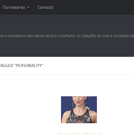
Ourivesarias
Contacto
uro e ourivesaria sem deixar de fora a joalheria, as cotações do ouro e simulador d
TAGGED "PERSONALITY"