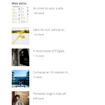
Mais vistos
As cores do ouro, a arte...
1.6k views
Lápis de ouro, para as su...
1.4k views
A nova House of Filigree...
1.1k views
Conheças as 10 maiores mi...
1k views
Fernando Jorge o mais alt...
0.9k views