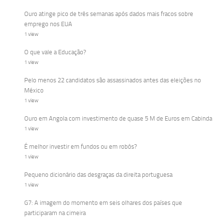
Ouro atinge pico de três semanas após dados mais fracos sobre
emprego nos EUA
1 view
O que vale a Educação?
1 view
Pelo menos 22 candidatos são assassinados antes das eleições no
México
1 view
Ouro em Angola com investimento de quase 5 M de Euros em Cabinda
1 view
É melhor investir em fundos ou em robôs?
1 view
Pequeno dicionário das desgraças da direita portuguesa
1 view
G7: A imagem do momento em seis olhares dos países que
participaram na cimeira