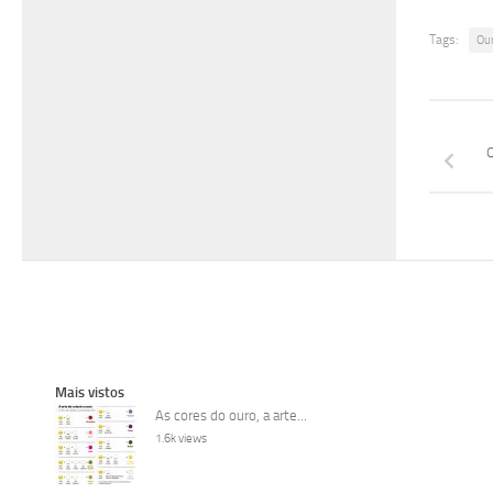
Tags:
Ou
O
Mais vistos
As cores do ouro, a arte...
1.6k views