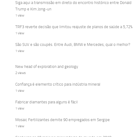
Siga aqui a transmissão em direto do encontro histórico entre Donald
Trump e Kim Jong-un
1 view
TRF3 reverte decisão que limitou reajuste de planos de saúde a 5,72%
1 view
São SUV e são coupés. Entre Audi, BMW e Mercedes, qual o melhor?
1 view
New head of exploration and geology
2 views
Confiança é elemento crítico para indústria mineral
1 view
Fabricar diamantes para alguns é fácil
1 view
Mosaic Fertilizantes demite 90 empregados em Sergipe
1 view