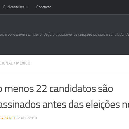
Ourivesarias
Contacto
uro e ourivesaria sem deixar de fora a joalheria, as cotações do ouro e simulador d
CIONAL
/
MÉXICO
o menos 22 candidatos são
assinados antes das eleições 
SARIA.NET
·
23/06/2018