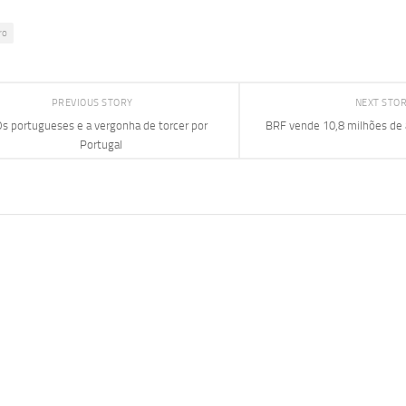
ro
PREVIOUS STORY
NEXT STO
s portugueses e a vergonha de torcer por
BRF vende 10,8 milhões de 
Portugal