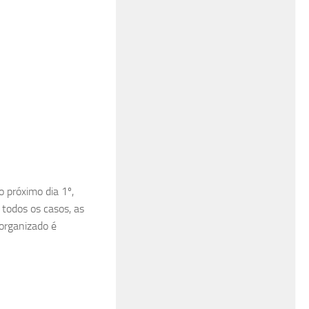
 próximo dia 1º,
todos os casos, as
organizado é