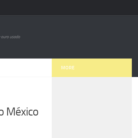
e ouro usado
MORE
no México