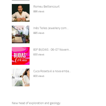
Romeu Bettencourt
886 views
Inês Telles Jewellery com...
885 views
83ª BIJOIAS : 06-07 Novem...
830 views
Cuca Roseta é a nova emba...
800 views
New head of exploration and geology