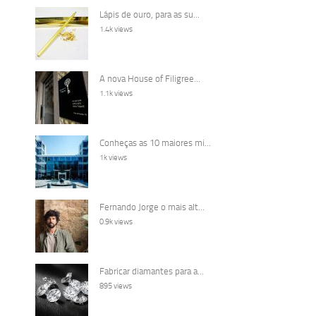
Lápis de ouro, para as su...
1.4k views
A nova House of Filigree...
1.1k views
Conheças as 10 maiores mi...
1k views
Fernando Jorge o mais alt...
0.9k views
Fabricar diamantes para a...
895 views