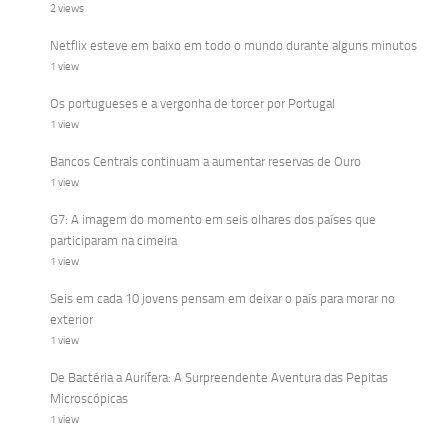
2 views
Netflix esteve em baixo em todo o mundo durante alguns minutos
1 view
Os portugueses e a vergonha de torcer por Portugal
1 view
Bancos Centrais continuam a aumentar reservas de Ouro
1 view
G7: A imagem do momento em seis olhares dos países que
participaram na cimeira
1 view
Seis em cada 10 jovens pensam em deixar o país para morar no
exterior
1 view
De Bactéria a Aurífera: A Surpreendente Aventura das Pepitas
Microscópicas
1 view