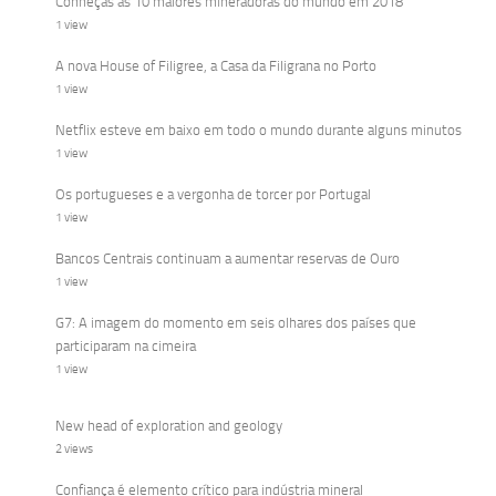
Conheças as 10 maiores mineradoras do mundo em 2018
1 view
A nova House of Filigree, a Casa da Filigrana no Porto
1 view
Netflix esteve em baixo em todo o mundo durante alguns minutos
1 view
Os portugueses e a vergonha de torcer por Portugal
1 view
Bancos Centrais continuam a aumentar reservas de Ouro
1 view
G7: A imagem do momento em seis olhares dos países que
participaram na cimeira
1 view
New head of exploration and geology
2 views
Confiança é elemento crítico para indústria mineral