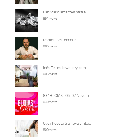
Fabricar diamantes para a...
894 views
Romeu Bettencourt
886 views
Inês Telles Jewellery com...
885 views
83ª BIJOIAS : 06-07 Novem...
830 views
Cuca Roseta é a nova emba...
800 views