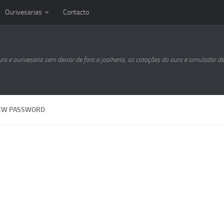
Ourivesarias
Contacto
uro e ourivesaria sem deixar de fora a joalheria, as cotações do ouro e simulador d
NEW PASSWORD