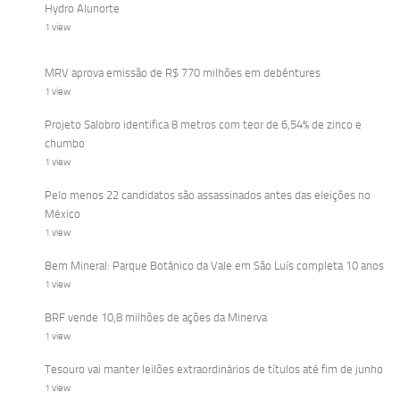
Hydro Alunorte
1 view
MRV aprova emissão de R$ 770 milhões em debêntures
1 view
Projeto Salobro identifica 8 metros com teor de 6,54% de zinco e
chumbo
1 view
Pelo menos 22 candidatos são assassinados antes das eleições no
México
1 view
Bem Mineral: Parque Botânico da Vale em São Luís completa 10 anos
1 view
BRF vende 10,8 milhões de ações da Minerva
1 view
Tesouro vai manter leilões extraordinários de títulos até fim de junho
1 view