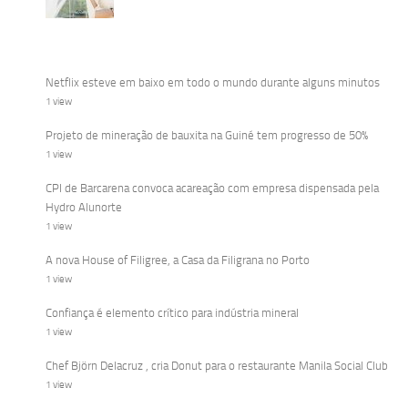
Netflix esteve em baixo em todo o mundo durante alguns minutos
1 view
Projeto de mineração de bauxita na Guiné tem progresso de 50%
1 view
CPI de Barcarena convoca acareação com empresa dispensada pela
Hydro Alunorte
1 view
A nova House of Filigree, a Casa da Filigrana no Porto
1 view
Confiança é elemento crítico para indústria mineral
1 view
Chef Björn Delacruz , cria Donut para o restaurante Manila Social Club
1 view