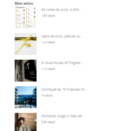
Mais vistos
As cores do ouro, a arte...
1.6k views
Lápis de ouro, para as su...
1.4k views
A nova House of Filigree...
1.1k views
Conheças as 10 maiores mi...
1k views
Fernando Jorge o mais alt...
0.9k views