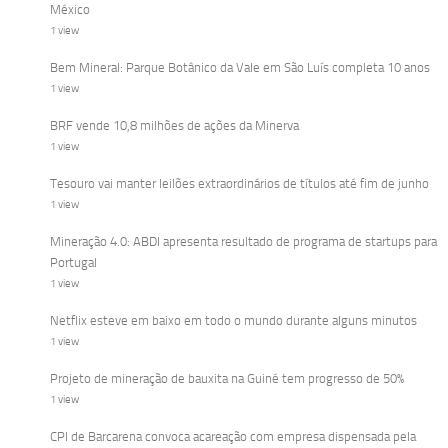
México
1 view
Bem Mineral: Parque Botânico da Vale em São Luís completa 10 anos
1 view
BRF vende 10,8 milhões de ações da Minerva
1 view
Tesouro vai manter leilões extraordinários de títulos até fim de junho
1 view
Mineração 4.0: ABDI apresenta resultado de programa de startups para
Portugal
1 view
Netflix esteve em baixo em todo o mundo durante alguns minutos
1 view
Projeto de mineração de bauxita na Guiné tem progresso de 50%
1 view
CPI de Barcarena convoca acareação com empresa dispensada pela