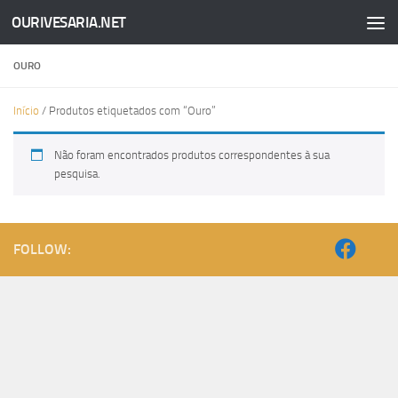
OURIVESARIA.NET
Skip to content
OURO
Início
/ Produtos etiquetados com “Ouro”
Não foram encontrados produtos correspondentes à sua
pesquisa.
FOLLOW: