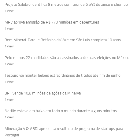
Projeto Salobro identifica 8 metros com teor de 6,54% de zinco e chumbo
1 view
MRV aprova emissão de R$ 770 milhões em debêntures
1 view
Bem Mineral: Parque Botânico da Vale em São Luís completa 10 anos
1 view
Pelo menos 22 candidatos são assassinados antes das eleições no México
1 view
Tesouro vai manter leilões extraordinários de títulos até fim de junho
1 view
BRF vende 10,8 milhões de ações da Minerva
1 view
Netflix esteve em baixo em todo o mundo durante alguns minutos
1 view
Mineração 4.0: ABDI apresenta resultado de programa de startups para
Portugal