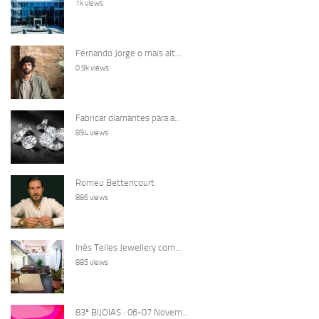
1k views
Fernando Jorge o mais alt...
0.9k views
Fabricar diamantes para a...
894 views
Romeu Bettencourt
886 views
Inês Telles Jewellery com...
885 views
83ª BIJOIAS : 06-07 Novem...