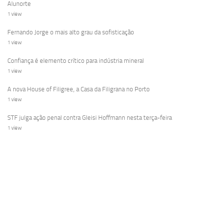
Alunorte
1 view
Fernando Jorge o mais alto grau da sofisticação
1 view
Confiança é elemento crítico para indústria mineral
1 view
A nova House of Filigree, a Casa da Filigrana no Porto
1 view
STF julga ação penal contra Gleisi Hoffmann nesta terça-feira
1 view