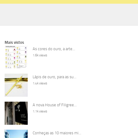
Mais vistos
As cores do ouro, a arte...
1.6k views
Lápis de ouro, para as su...
1.4k views
A nova House of Filigree...
1.1k views
Conheças as 10 maiores mi...