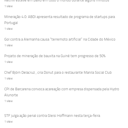
Netflix esteve em baixo em todo o mundo durante alguns minutos
1 view
Mineração 4.0: ABDI apresenta resultado de programa de startups para
Portugal
1 view
Gol contra a Alemanha causa “terremoto artificial” na Cidade do México
1 view
Projeto de mineração de bauxita na Guiné tem progresso de 50%
1 view
Chef Björn Delacruz , cria Donut para o restaurante Manila Social Club
1 view
CPI de Barcarena convoca acareação com empresa dispensada pela Hydro
Alunorte
1 view
STF julga ação penal contra Gleisi Hoffmann nesta terça-feira
1 view