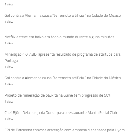
1 view
Gol contra a Alemanha causa “terremoto artificial” na Cidade do México
1 view
Netflix esteve em baixo em todo o mundo durante alguns minutos
1 view
Mineração 4.0: ABDI apresenta resultado de programa de startups para
Portugal
1 view
Gol contra a Alemanha causa “terremoto artificial” na Cidade do México
1 view
Projeto de mineração de bauxita na Guiné tem progresso de 50%
1 view
Chef Björn Delacruz , cria Donut para o restaurante Manila Social Club
1 view
CPI de Barcarena convoca acareação com empresa dispensada pela Hydro