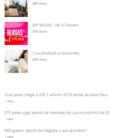
885 views
83ª BIJOIAS : 06-07 Novem...
830 views
Cuca Roseta é a nova emba...
800 views
Ouro pode chegar a US$ 1.400 em 2019 devido ao dólar fraco
1 view
STF pode julgar pedido de liberdade de Lula no próximo dia 26
1 view
Refugiados: depois da chegada, o que acontece?
1 view