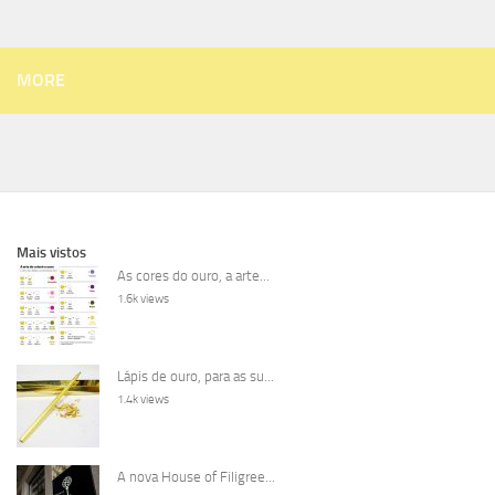
MORE
Mais vistos
As cores do ouro, a arte...
1.6k views
Lápis de ouro, para as su...
1.4k views
A nova House of Filigree...