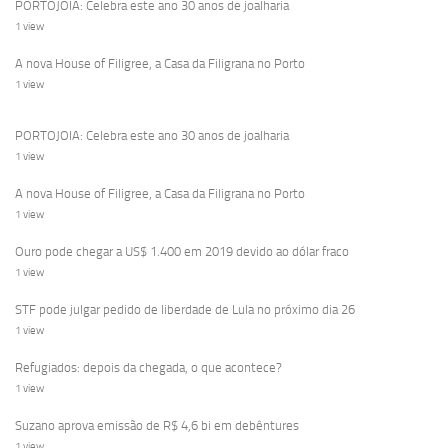
PORTOJOIA: Celebra este ano 30 anos de joalharia
1 view
A nova House of Filigree, a Casa da Filigrana no Porto
1 view
PORTOJOIA: Celebra este ano 30 anos de joalharia
1 view
A nova House of Filigree, a Casa da Filigrana no Porto
1 view
Ouro pode chegar a US$ 1.400 em 2019 devido ao dólar fraco
1 view
STF pode julgar pedido de liberdade de Lula no próximo dia 26
1 view
Refugiados: depois da chegada, o que acontece?
1 view
Suzano aprova emissão de R$ 4,6 bi em debêntures
1 view