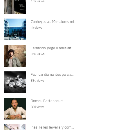
1.1k views
Conheças as 10 maiores mi...
1k views
Fernando Jorge o mais alt...
0.9k views
Fabricar diamantes para a...
894 views
Romeu Bettencourt
886 views
Inês Telles Jewellery com...