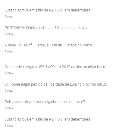
Suzano aprova emissão de R$ 4,6 bi em debêntures
1 view
PORTOJOIA: Celebra este ano 30 anos de joalharia
1 view
A nova House of Filigree, a Casa da Filigrana no Porto
1 view
Ouro pode chegar a US$ 1.400 em 2019 devido ao dólar fraco
1 view
STF pode julgar pedido de liberdade de Lula no próximo dia 26
1 view
Refugiados: depois da chegada, o que acontece?
1 view
Suzano aprova emissão de R$ 4,6 bi em debêntures
1 view