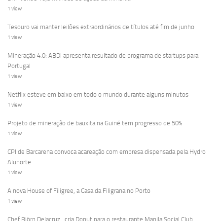
1 view
Tesouro vai manter leilões extraordinários de títulos até fim de junho
1 view
Mineração 4.0: ABDI apresenta resultado de programa de startups para
Portugal
1 view
Netflix esteve em baixo em todo o mundo durante alguns minutos
1 view
Projeto de mineração de bauxita na Guiné tem progresso de 50%
1 view
CPI de Barcarena convoca acareação com empresa dispensada pela Hydro
Alunorte
1 view
A nova House of Filigree, a Casa da Filigrana no Porto
1 view
Chef Björn Delacruz , cria Donut para o restaurante Manila Social Club