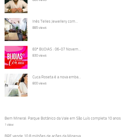
Inês Telles Jewellery com...
885 views
83ª BIJOIAS : 06-07 Novem...
830 views
Cuca Roseta é a nova emba...
800 views
Bem Mineral: Parque Botânico da Vale em São Luís completa 10 anos
1 view
BRF vende 10,8 milhões de ações da Minerva