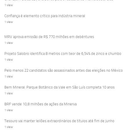
1 view
Confiança é elemento crítico para indústria mineral
1 view
MRV aprova emissão de R$ 770 milhões em debêntures
1 view
Projeto Salobro identifica 8 metros com teor de 6,54% de zinco e chumbo
1 view
Pelo menos 22 candidatos são assassinados antes das eleições no México
1 view
Bem Mineral: Parque Botânico da Vale em São Luís completa 10 anos
1 view
BRF vende 10,8 milhões de ações da Minerva
1 view
Tesouro vai manter leilões extraordinários de títulos até fim de junho
1 view