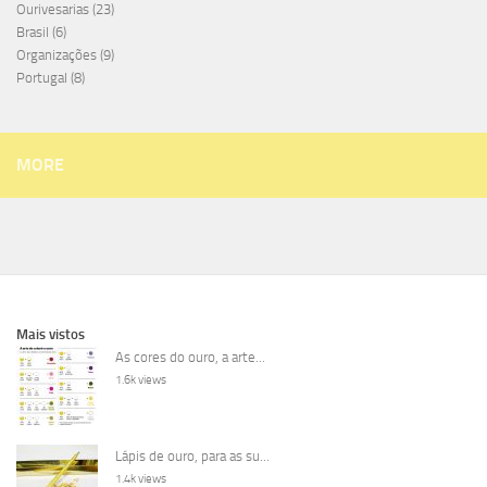
Ourivesarias
(23)
Brasil
(6)
Organizações
(9)
Portugal
(8)
MORE
Mais vistos
As cores do ouro, a arte...
1.6k views
Lápis de ouro, para as su...
1.4k views