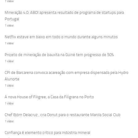
1 view
Mineração 4.0: ABDI apresenta resultado de programa de startups para
Portugal
1 view
Netflix esteve em baixo em todo o mundo durante alguns minutos
1 view
Projeto de mineração de bauxita na Guiné tem progresso de 50%
1 view
CPI de Barcarena convoca acareação com empresa dispensada pela Hydro
Alunorte
1 view
A nova House of Filigree, a Casa da Filigrana no Porto
1 view
Chef Björn Delacruz , cria Donut para o restaurante Manila Social Club
1 view
Confiança é elemento crítico para indústria mineral