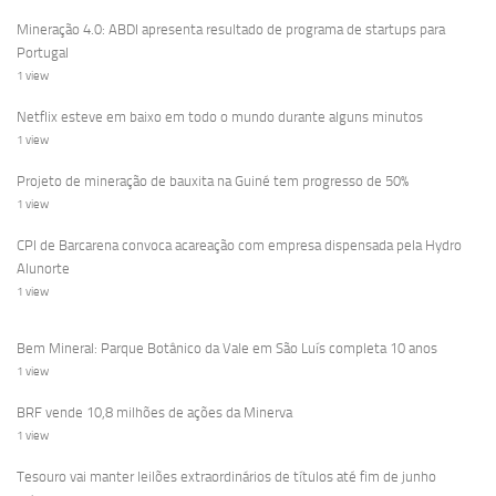
Mineração 4.0: ABDI apresenta resultado de programa de startups para
Portugal
1 view
Netflix esteve em baixo em todo o mundo durante alguns minutos
1 view
Projeto de mineração de bauxita na Guiné tem progresso de 50%
1 view
CPI de Barcarena convoca acareação com empresa dispensada pela Hydro
Alunorte
1 view
Bem Mineral: Parque Botânico da Vale em São Luís completa 10 anos
1 view
BRF vende 10,8 milhões de ações da Minerva
1 view
Tesouro vai manter leilões extraordinários de títulos até fim de junho