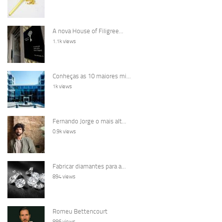
A nova House of Filigree...
1.1k views
Conheças as 10 maiores mi...
1k views
Fernando Jorge o mais alt...
0.9k views
Fabricar diamantes para a...
894 views
Romeu Bettencourt
886 views