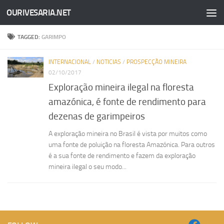
OURIVESARIA.NET
Skip to content
TAGGED:
GARIMPO
INTERNACIONAL
/
NOTICIAS
/
PROSPECÇÃO MINEIRA
02/10/2017
Exploração mineira ilegal na floresta
amazónica, é fonte de rendimento para
dezenas de garimpeiros
A exploração mineira no Brasil é vista por muitos como
uma fonte de poluição na floresta Amazónica. Para outros
é a sua fonte de rendimento e fazem da exploração
mineira ilegal o seu modo...