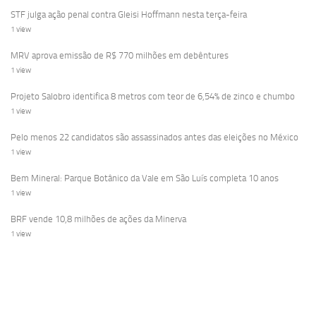
STF julga ação penal contra Gleisi Hoffmann nesta terça-feira
1 view
MRV aprova emissão de R$ 770 milhões em debêntures
1 view
Projeto Salobro identifica 8 metros com teor de 6,54% de zinco e chumbo
1 view
Pelo menos 22 candidatos são assassinados antes das eleições no México
1 view
Bem Mineral: Parque Botânico da Vale em São Luís completa 10 anos
1 view
BRF vende 10,8 milhões de ações da Minerva
1 view