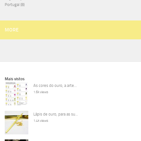
Portugal
(8)
MORE
Mais vistos
As cores do ouro, a arte...
1.6k views
Lápis de ouro, para as su...
1.4k views