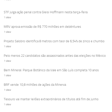
STF julga ação penal contra Gleisi Hoffmann nesta terça-feira
1 view
MRV aprova emissão de R$ 770 milhões em debêntures
1 view
Projeto Salobro identifica 8 metros com teor de 6,54% de zinco e chumbo
1 view
Pelo menos 22 candidatos são assassinados antes das eleições no México
1 view
Bem Mineral: Parque Botânico da Vale em São Luís completa 10 anos
1 view
BRF vende 10,8 milhões de ações da Minerva
1 view
Tesouro vai manter leilões extraordinários de títulos até fim de junho
1 view