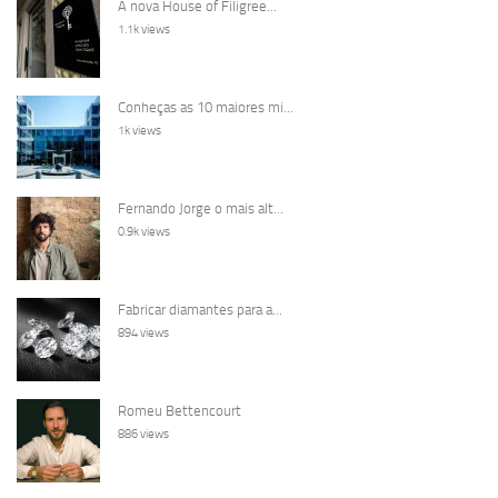
A nova House of Filigree...
1.1k views
Conheças as 10 maiores mi...
1k views
Fernando Jorge o mais alt...
0.9k views
Fabricar diamantes para a...
894 views
Romeu Bettencourt
886 views