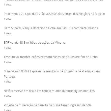
1 view
Pelo menos 22 candidatos são assassinados antes das eleições no México
1 view
Bem Mineral: Parque Botânico da Vale em São Luís completa 10 anos
1 view
BRF vende 10,8 milhões de ações da Minerva
1 view
Tesouro vai manter leilões extraordinários de títulos até fim de junho
1 view
Mineração 4.0: ABDI apresenta resultado de programa de startups para
Portugal
1 view
Netflix esteve em baixo em todo o mundo durante alguns minutos
1 view
Projeto de mineração de bauxita na Guiné tem progresso de 50%
1 view