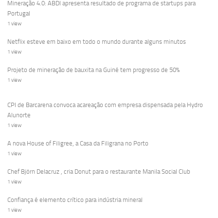
Mineração 4.0: ABDI apresenta resultado de programa de startups para
Portugal
1 view
Netflix esteve em baixo em todo o mundo durante alguns minutos
1 view
Projeto de mineração de bauxita na Guiné tem progresso de 50%
1 view
CPI de Barcarena convoca acareação com empresa dispensada pela Hydro
Alunorte
1 view
A nova House of Filigree, a Casa da Filigrana no Porto
1 view
Chef Björn Delacruz , cria Donut para o restaurante Manila Social Club
1 view
Confiança é elemento crítico para indústria mineral
1 view