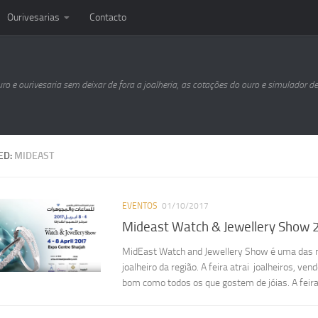
Ourivesarias
Contacto
uro e ourivesaria sem deixar de fora a joalheria, as cotações do ouro e simulador d
ED:
MIDEAST
EVENTOS
01/10/2017
Mideast Watch & Jewellery Show
MidEast Watch and Jewellery Show é uma das m
joalheiro da região. A feira atrai joalheiros, v
bom como todos os que gostem de jóias. A feira i