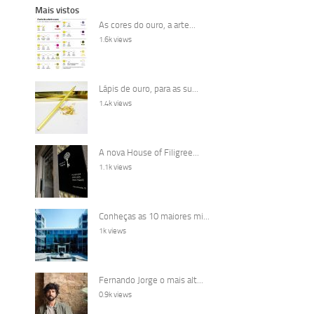
Mais vistos
As cores do ouro, a arte...
1.6k views
Lápis de ouro, para as su...
1.4k views
A nova House of Filigree...
1.1k views
Conheças as 10 maiores mi...
1k views
Fernando Jorge o mais alt...
0.9k views