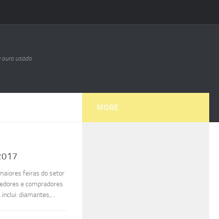
e ouro usado
MORE
 2017
aiores feiras do setor
endedores e compradores
nclui: diamantes,...