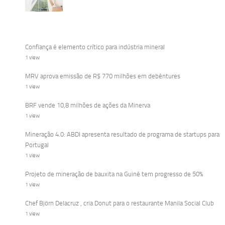
Confiança é elemento crítico para indústria mineral
1 view
MRV aprova emissão de R$ 770 milhões em debêntures
1 view
BRF vende 10,8 milhões de ações da Minerva
1 view
Mineração 4.0: ABDI apresenta resultado de programa de startups para
Portugal
1 view
Projeto de mineração de bauxita na Guiné tem progresso de 50%
1 view
Chef Björn Delacruz , cria Donut para o restaurante Manila Social Club
1 view