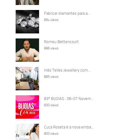
Fabricar diamantes para a...
894 views
Romeu Bettencourt
886 views
Inês Telles Jewellery com...
885 views
83ª BIJOIAS : 06-07 Novem...
830 views
Cuca Roseta é a nova emba...
800 views