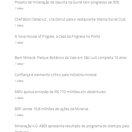
Projeto de mineração de bauxita na Guiné tem progresso de 50%
1 view
Chef Björn Delacruz , cria Donut para o restaurante Manila Social Club
1 view
A nova House of Filigree, a Casa da Filigrana no Porto
1 view
Bem Mineral: Parque Botânico da Vale em São Luís completa 10 anos
1 view
Confiança é elemento crítico para indústria mineral
1 view
MRV aprova emissão de R$ 770 milhões em debêntures
1 view
BRF vende 10,8 milhões de ações da Minerva
1 view
Mineração 4.0: ABDI apresenta resultado de programa de startups para