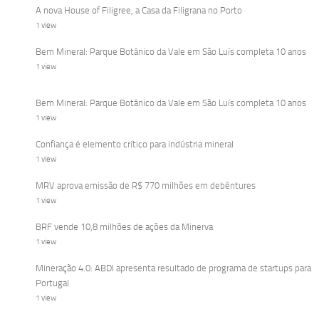
A nova House of Filigree, a Casa da Filigrana no Porto
1 view
Bem Mineral: Parque Botânico da Vale em São Luís completa 10 anos
1 view
Bem Mineral: Parque Botânico da Vale em São Luís completa 10 anos
1 view
Confiança é elemento crítico para indústria mineral
1 view
MRV aprova emissão de R$ 770 milhões em debêntures
1 view
BRF vende 10,8 milhões de ações da Minerva
1 view
Mineração 4.0: ABDI apresenta resultado de programa de startups para
Portugal
1 view