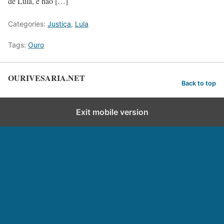
de Lula, e não […]
Categories:
Justiça
,
Lula
Tags:
Ouro
OURIVESARIA.NET
Back to top
Exit mobile version