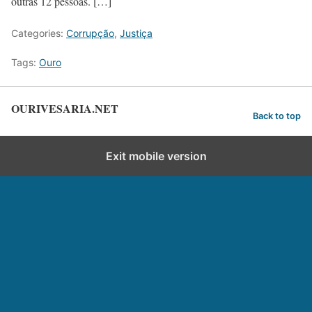
outras 12 pessoas. […]
Categories:
Corrupção
,
Justiça
Tags:
Ouro
OURIVESARIA.NET
Back to top
Exit mobile version