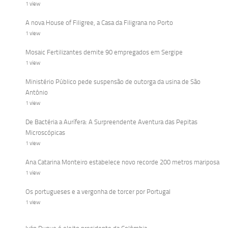
1 view
A nova House of Filigree, a Casa da Filigrana no Porto
1 view
Mosaic Fertilizantes demite 90 empregados em Sergipe
1 view
Ministério Público pede suspensão de outorga da usina de São
Antônio
1 view
De Bactéria a Aurífera: A Surpreendente Aventura das Pepitas
Microscópicas
1 view
Ana Catarina Monteiro estabelece novo recorde 200 metros mariposa
1 view
Os portugueses e a vergonha de torcer por Portugal
1 view