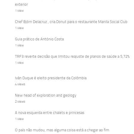
exterior
1 view
Chef Björn Delacruz , cria Donut para o restaurante Manila Social Club
1 view
Guia prático de António Costa
1 view
TRF3 reverte decisão que limitou reajuste de planos de saúde a 5,72%
1 view
Iván Duque é eleito presidente da Colômbia
4 views
New head of exploration and geology
2 views
A nova esquerda entre chalets e princesas
1 view
O país não mudou, mas alguma coisa está a chegar ao fim