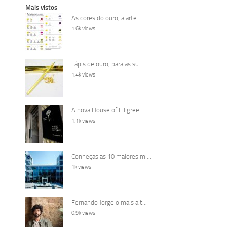
Mais vistos
As cores do ouro, a arte...
1.6k views
Lápis de ouro, para as su...
1.4k views
A nova House of Filigree...
1.1k views
Conheças as 10 maiores mi...
1k views
Fernando Jorge o mais alt...
0.9k views