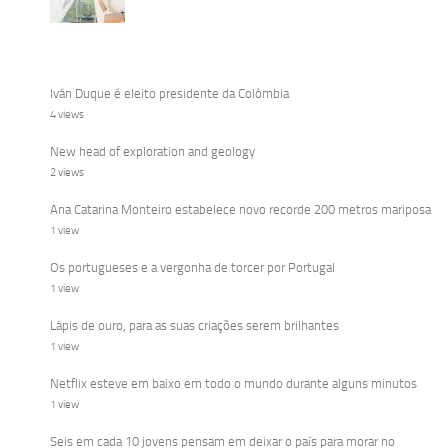
Iván Duque é eleito presidente da Colômbia
4 views
New head of exploration and geology
2 views
Ana Catarina Monteiro estabelece novo recorde 200 metros mariposa
1 view
Os portugueses e a vergonha de torcer por Portugal
1 view
Lápis de ouro, para as suas criações serem brilhantes
1 view
Netflix esteve em baixo em todo o mundo durante alguns minutos
1 view
Seis em cada 10 jovens pensam em deixar o país para morar no