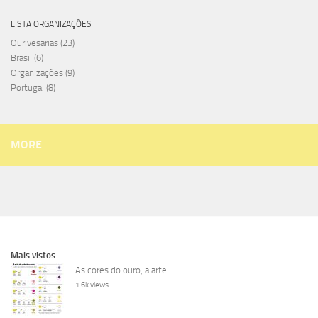
LISTA ORGANIZAÇÕES
Ourivesarias
(23)
Brasil
(6)
Organizações
(9)
Portugal
(8)
MORE
Mais vistos
As cores do ouro, a arte...
1.6k views