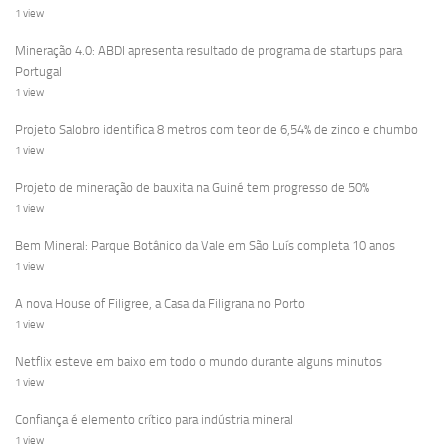
1 view
Mineração 4.0: ABDI apresenta resultado de programa de startups para
Portugal
1 view
Projeto Salobro identifica 8 metros com teor de 6,54% de zinco e chumbo
1 view
Projeto de mineração de bauxita na Guiné tem progresso de 50%
1 view
Bem Mineral: Parque Botânico da Vale em São Luís completa 10 anos
1 view
A nova House of Filigree, a Casa da Filigrana no Porto
1 view
Netflix esteve em baixo em todo o mundo durante alguns minutos
1 view
Confiança é elemento crítico para indústria mineral
1 view