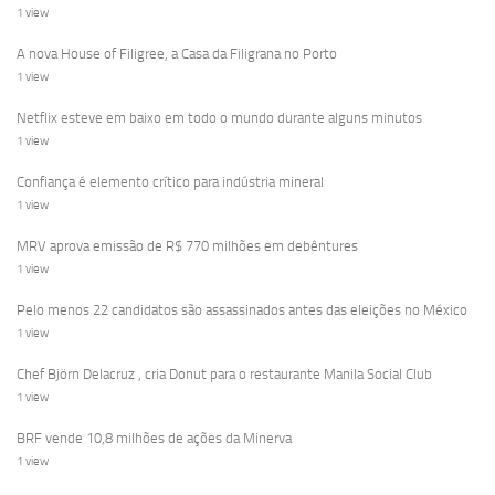
1 view
A nova House of Filigree, a Casa da Filigrana no Porto
1 view
Netflix esteve em baixo em todo o mundo durante alguns minutos
1 view
Confiança é elemento crítico para indústria mineral
1 view
MRV aprova emissão de R$ 770 milhões em debêntures
1 view
Pelo menos 22 candidatos são assassinados antes das eleições no México
1 view
Chef Björn Delacruz , cria Donut para o restaurante Manila Social Club
1 view
BRF vende 10,8 milhões de ações da Minerva
1 view