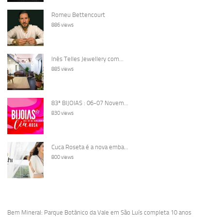
Romeu Bettencourt
886 views
Inês Telles Jewellery com...
885 views
83ª BIJOIAS : 06-07 Novem...
830 views
Cuca Roseta é a nova emba...
800 views
Bem Mineral: Parque Botânico da Vale em São Luís completa 10 anos