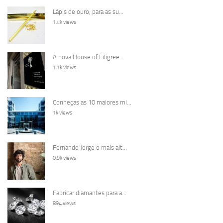
Lápis de ouro, para as su...
1.4k views
A nova House of Filigree...
1.1k views
Conheças as 10 maiores mi...
1k views
Fernando Jorge o mais alt...
0.9k views
Fabricar diamantes para a...
894 views