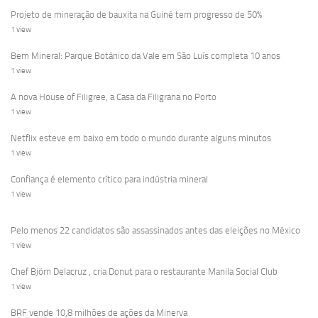
Projeto de mineração de bauxita na Guiné tem progresso de 50%
1 view
Bem Mineral: Parque Botânico da Vale em São Luís completa 10 anos
1 view
A nova House of Filigree, a Casa da Filigrana no Porto
1 view
Netflix esteve em baixo em todo o mundo durante alguns minutos
1 view
Confiança é elemento crítico para indústria mineral
1 view
Pelo menos 22 candidatos são assassinados antes das eleições no México
1 view
Chef Björn Delacruz , cria Donut para o restaurante Manila Social Club
1 view
BRF vende 10,8 milhões de ações da Minerva