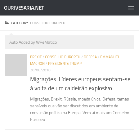
OURIVESARIA.NET
Skip to content
CATEGORY:
CONSELHO EUROPEU
Auto Added by WPeMatico
BREXIT
/
CONSELHO EUROPEU
/
DEFESA
/
EMMANUEL
MACRON
/
PRESIDENTE TRUMP
28/06/2018
Migrações. Líderes europeus sentam-se
à volta de um caldeirão explosivo
Migrações, Brexit, Rússia, moeda única, Defesa: temas
sensíveis que vão ser discutidos em ambiente de
convulsão política na Europa. Vem aí mais um Conselho
Europeu.