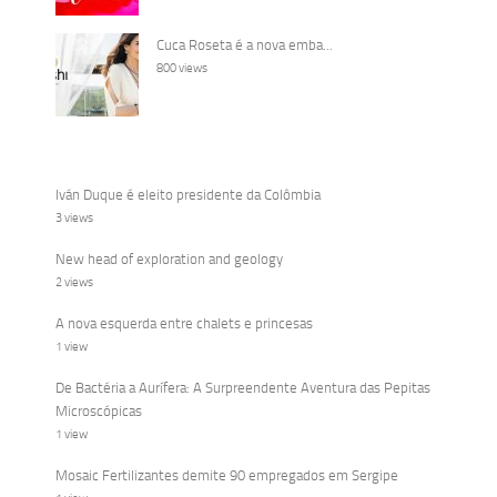
Cuca Roseta é a nova emba...
800 views
Iván Duque é eleito presidente da Colômbia
3 views
New head of exploration and geology
2 views
A nova esquerda entre chalets e princesas
1 view
De Bactéria a Aurífera: A Surpreendente Aventura das Pepitas
Microscópicas
1 view
Mosaic Fertilizantes demite 90 empregados em Sergipe