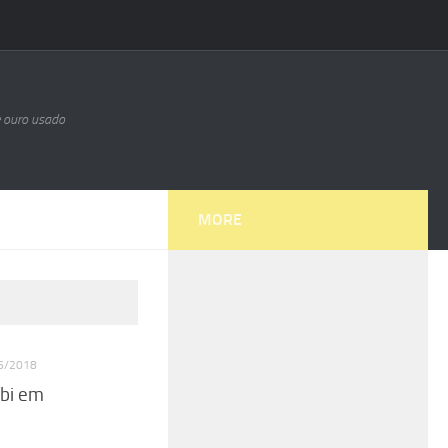
e ouro usado
MORE
6/2018
 bi em