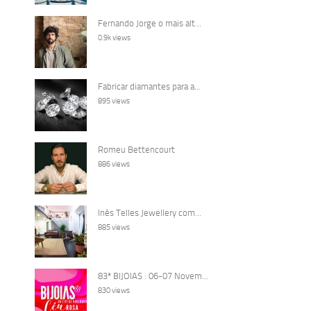
Fernando Jorge o mais alt...
0.9k views
Fabricar diamantes para a...
895 views
Romeu Bettencourt
886 views
Inês Telles Jewellery com...
885 views
83ª BIJOIAS : 06-07 Novem...
830 views