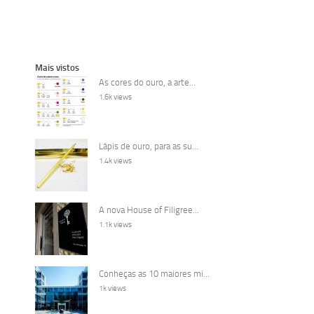
Mais vistos
As cores do ouro, a arte...
1.6k views
Lápis de ouro, para as su...
1.4k views
A nova House of Filigree...
1.1k views
Conheças as 10 maiores mi...
1k views