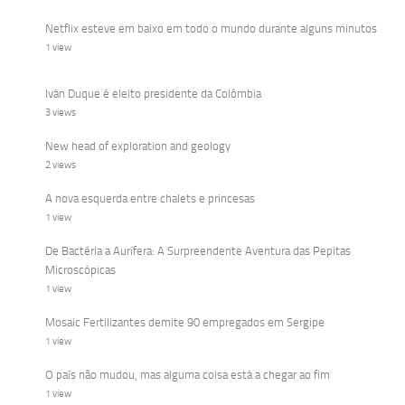
Netflix esteve em baixo em todo o mundo durante alguns minutos
1 view
Iván Duque é eleito presidente da Colômbia
3 views
New head of exploration and geology
2 views
A nova esquerda entre chalets e princesas
1 view
De Bactéria a Aurífera: A Surpreendente Aventura das Pepitas
Microscópicas
1 view
Mosaic Fertilizantes demite 90 empregados em Sergipe
1 view
O país não mudou, mas alguma coisa está a chegar ao fim
1 view