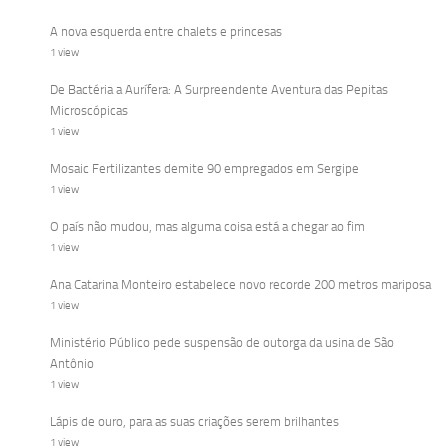
A nova esquerda entre chalets e princesas
1 view
De Bactéria a Aurífera: A Surpreendente Aventura das Pepitas
Microscópicas
1 view
Mosaic Fertilizantes demite 90 empregados em Sergipe
1 view
O país não mudou, mas alguma coisa está a chegar ao fim
1 view
Ana Catarina Monteiro estabelece novo recorde 200 metros mariposa
1 view
Ministério Público pede suspensão de outorga da usina de São
Antônio
1 view
Lápis de ouro, para as suas criações serem brilhantes
1 view