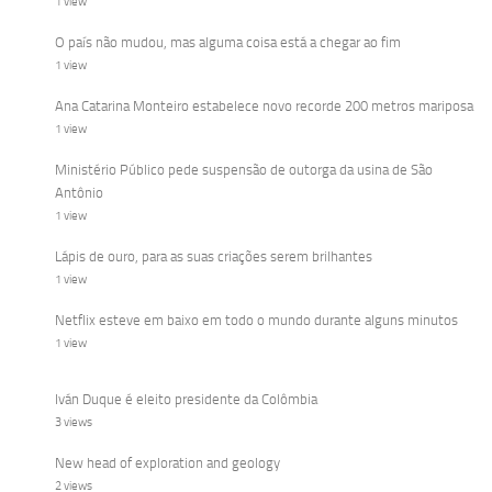
1 view
O país não mudou, mas alguma coisa está a chegar ao fim
1 view
Ana Catarina Monteiro estabelece novo recorde 200 metros mariposa
1 view
Ministério Público pede suspensão de outorga da usina de São
Antônio
1 view
Lápis de ouro, para as suas criações serem brilhantes
1 view
Netflix esteve em baixo em todo o mundo durante alguns minutos
1 view
Iván Duque é eleito presidente da Colômbia
3 views
New head of exploration and geology
2 views