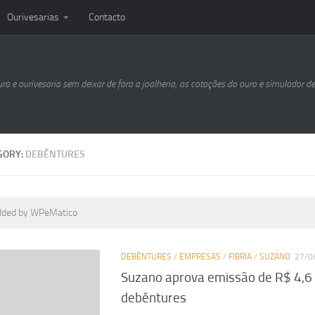
Ourivesarias
Contacto
uro e ourivesaria sem deixar de fora a joalheria, as cotações do ouro e simulador d
GORY:
DEBÊNTURES
dded by WPeMatico
DEBÊNTURES
/
EMPRESAS
/
FIBRIA
/
SUZANO
27/0
Suzano aprova emissão de R$ 4,6
debêntures