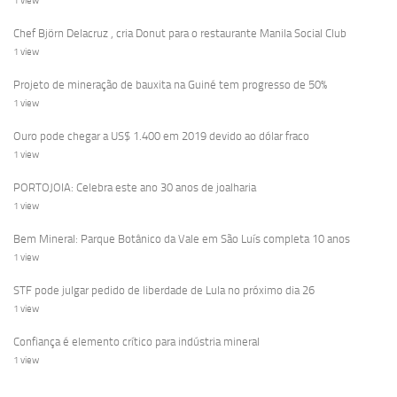
1 view
Chef Björn Delacruz , cria Donut para o restaurante Manila Social Club
1 view
Projeto de mineração de bauxita na Guiné tem progresso de 50%
1 view
Ouro pode chegar a US$ 1.400 em 2019 devido ao dólar fraco
1 view
PORTOJOIA: Celebra este ano 30 anos de joalharia
1 view
Bem Mineral: Parque Botânico da Vale em São Luís completa 10 anos
1 view
STF pode julgar pedido de liberdade de Lula no próximo dia 26
1 view
Confiança é elemento crítico para indústria mineral
1 view