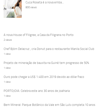
Cuca Roseta é a nova emba...
800 views
A nova House of Filigree, a Casa da Filigrana no Porto
2 views
Chef Björn Delacruz , cria Donut para o restaurante Manila Social Club
1 view
Projeto de mineração de bauxita na Guiné tem progresso de 50%
1 view
Ouro pode chegar a US$ 1.400 em 2019 devido ao dólar fraco
1 view
PORTOJOIA: Celebra este ano 30 anos de joalharia
1 view
Bem Mineral: Parque Botânico da Vale em São Luís completa 10 anos