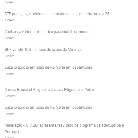
1 view
STF pode julgar pedido de liberdade de Lula no próximo dia 26
1 view
Confiança é elemento crítico para indústria mineral
1 view
BRF vende 10,8 milhões de ações da Minerva
1 view
Suzano aprova emissão de R$ 4,6 bi em debêntures
1 view
A nova House of Filigree, a Casa da Filigrana no Porto
2 views
Suzano aprova emissão de R$ 4,6 bi em debêntures
1 view
Mineração 4.0: ABDI apresenta resultado de programa de startups para
Portugal