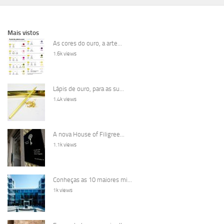
Mais vistos
As cores do ouro, a arte...
1.6k views
Lápis de ouro, para as su...
1.4k views
A nova House of Filigree...
1.1k views
Conheças as 10 maiores mi...
1k views