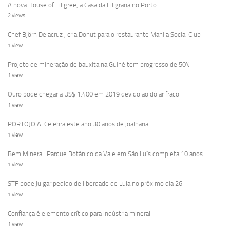
A nova House of Filigree, a Casa da Filigrana no Porto
2 views
Chef Björn Delacruz , cria Donut para o restaurante Manila Social Club
1 view
Projeto de mineração de bauxita na Guiné tem progresso de 50%
1 view
Ouro pode chegar a US$ 1.400 em 2019 devido ao dólar fraco
1 view
PORTOJOIA: Celebra este ano 30 anos de joalharia
1 view
Bem Mineral: Parque Botânico da Vale em São Luís completa 10 anos
1 view
STF pode julgar pedido de liberdade de Lula no próximo dia 26
1 view
Confiança é elemento crítico para indústria mineral
1 view