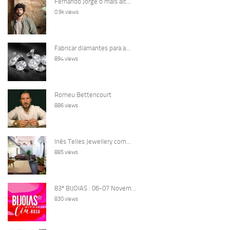
Fernando Jorge o mais alt...
0.9k views
Fabricar diamantes para a...
894 views
Romeu Bettencourt
886 views
Inês Telles Jewellery com...
885 views
83ª BIJOIAS : 06-07 Novem...
830 views