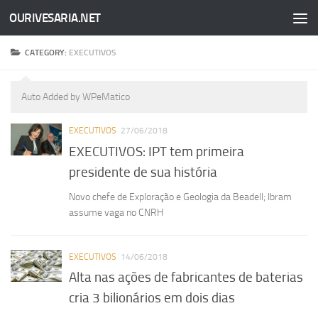
OURIVESARIA.NET
Skip to content
CATEGORY:
EXECUTIVOS
Auto Added by WPeMatico
EXECUTIVOS
27/06/2018
EXECUTIVOS: IPT tem primeira
presidente de sua história
Novo chefe de Exploração e Geologia da Beadell; Ibram
assume vaga no CNRH
EXECUTIVOS
14/06/2018
Alta nas ações de fabricantes de baterias
cria 3 bilionários em dois dias