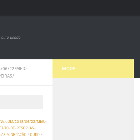
e ouro usado
MORE
/06/22/MEIO-
EIRAS/
ING.COM/2018/06/22/MEIO-
ENTO-DE-RESERVAS-
CIAS MINERACÃO
/
OURO
/