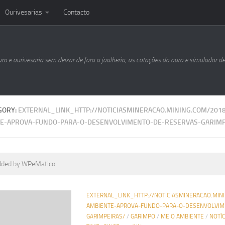
Ourivesarias
Contacto
uro e ourivesaria sem deixar de fora a joalheria, as cotações do ouro e simulador d
GORY:
EXTERNAL_LINK_HTTP://NOTICIASMINERACAO.MINING.COM/2018
E-APROVA-FUNDO-PARA-O-DESENVOLVIMENTO-DE-RESERVAS-GARIMP
dded by WPeMatico
EXTERNAL_LINK_HTTP://NOTICIASMINERACAO.MIN
AMBIENTE-APROVA-FUNDO-PARA-O-DESENVOLVIM
GARIMPEIRAS/
/
GARIMPO
/
MEIO AMBIENTE
/
NOTÍ