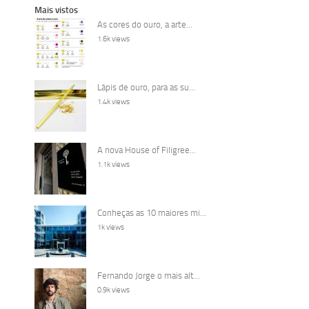
Mais vistos
As cores do ouro, a arte...
1.6k views
Lápis de ouro, para as su...
1.4k views
A nova House of Filigree...
1.1k views
Conheças as 10 maiores mi...
1k views
Fernando Jorge o mais alt...
0.9k views