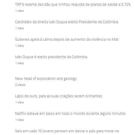
TRF3 reverte decisão que limitou reajuste de planos de saúde a 5,72%
1 view
Candidato da direita Iván Duque eleito Presidente da Colômbia
1 view
Guterres apela à calma depois de aumento da violência no Mali
1 view
Iván Duque é eleito presidente da Colômbia
1 view
New head of exploration and geology
2 views
Lápis de ouro, para as suas criações serem brilhantes
1 view
Netflix esteve em baixo em todo o mundo durante alguns minutos
1 view
Seis em cada 10 jovens pensam em deixar o país para morar no