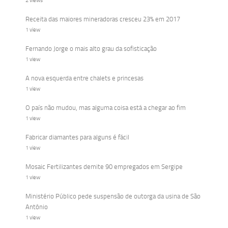
2 views
Receita das maiores mineradoras cresceu 23% em 2017
1 view
Fernando Jorge o mais alto grau da sofisticação
1 view
A nova esquerda entre chalets e princesas
1 view
O país não mudou, mas alguma coisa está a chegar ao fim
1 view
Fabricar diamantes para alguns é fácil
1 view
Mosaic Fertilizantes demite 90 empregados em Sergipe
1 view
Ministério Público pede suspensão de outorga da usina de São
Antônio
1 view