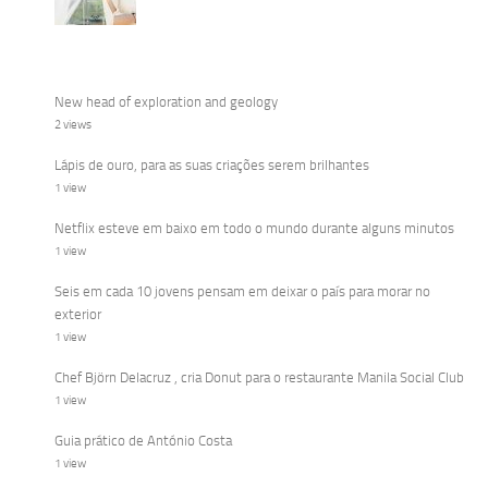
New head of exploration and geology
2 views
Lápis de ouro, para as suas criações serem brilhantes
1 view
Netflix esteve em baixo em todo o mundo durante alguns minutos
1 view
Seis em cada 10 jovens pensam em deixar o país para morar no
exterior
1 view
Chef Björn Delacruz , cria Donut para o restaurante Manila Social Club
1 view
Guia prático de António Costa
1 view