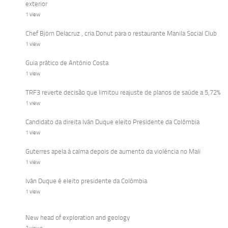
exterior
1 view
Chef Björn Delacruz , cria Donut para o restaurante Manila Social Club
1 view
Guia prático de António Costa
1 view
TRF3 reverte decisão que limitou reajuste de planos de saúde a 5,72%
1 view
Candidato da direita Iván Duque eleito Presidente da Colômbia
1 view
Guterres apela à calma depois de aumento da violência no Mali
1 view
Iván Duque é eleito presidente da Colômbia
1 view
New head of exploration and geology