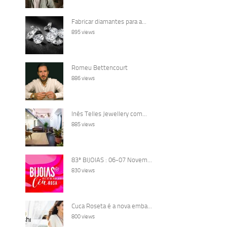
Fabricar diamantes para a...
895 views
Romeu Bettencourt
886 views
Inês Telles Jewellery com...
885 views
83ª BIJOIAS : 06-07 Novem...
830 views
Cuca Roseta é a nova emba...
800 views