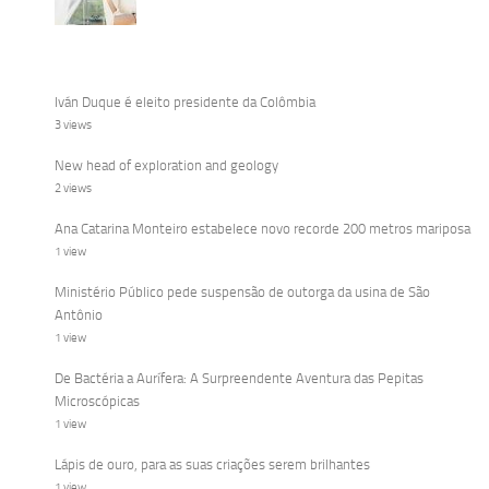
Iván Duque é eleito presidente da Colômbia
3 views
New head of exploration and geology
2 views
Ana Catarina Monteiro estabelece novo recorde 200 metros mariposa
1 view
Ministério Público pede suspensão de outorga da usina de São
Antônio
1 view
De Bactéria a Aurífera: A Surpreendente Aventura das Pepitas
Microscópicas
1 view
Lápis de ouro, para as suas criações serem brilhantes
1 view