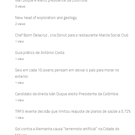
Iván Duque é eleito presidente da Colômbia
3 views
New head of exploration and geology
2 views
Chef Björn Delacruz , cria Donut para o restaurante Manila Social Club
1 view
Guia prático de António Costa
1 view
Seis em cada 10 jovens pensam em deixar o país para morar no
exterior
1 view
Candidato da direita Iván Duque eleito Presidente da Colômbia
1 view
TRF3 reverte decisão que limitou reajuste de planos de saúde a 5,72%
1 view
Gol contra a Alemanha causa “terremoto artificial” na Cidade do