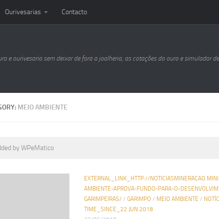
Ourivesarias
Contacto
uro e ourivesaria sem deixar de fora a joalheria, as cotações do ouro e simulador d
GORY:
MEIO AMBIENTE
dded by WPeMatico
EXTERNAL_LINK_HTTP://NOTICIASMINERACAO.MIN
AMBIENTE-APROVA-FUNDO-PARA-O-DESENVOLVIM
GARIMPEIRAS/
/
GARIMPO
/
MEIO AMBIENTE
/
NOTÍ
TIME_SINCE_22 JUN 2018