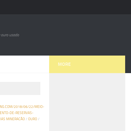
e ouro usado
MORE
ING.COM/2018/06/22/MEIO-
ENTO-DE-RESERVAS-
CIAS MINERACÃO
/
OURO
/