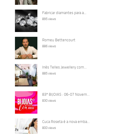
Fabricar diamantes para a...
895 views
Romeu Bettencourt
886 views
Inês Telles Jewellery com...
885 views
83ª BIJOIAS : 06-07 Novem...
830 views
Cuca Roseta é a nova emba...
800 views