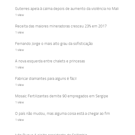
Guterres apela à calma depois de aumento da violência no Mali
1 view
Receita das maiores mineradoras cresceu 23% em 2017
1 view
Fernando Jorge o mais alto grau da sofisticação
1 view
A nova esquerda entre chalets e princesas
1 view
Fabricar diamantes para alguns é fácil
1 view
Mosaic Fertilizantes demite 90 empregados em Sergipe
1 view
O país não mudou, mas alguma coisa está a chegar ao fim
1 view