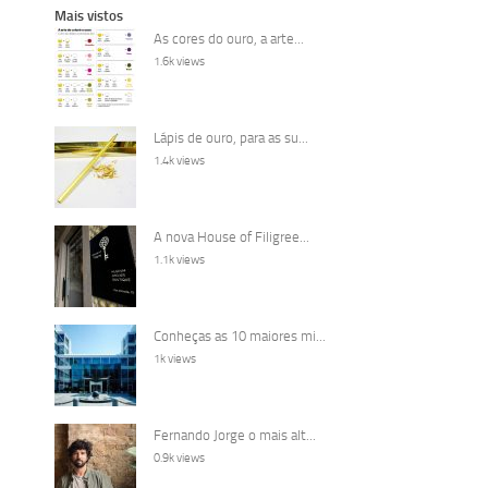
Mais vistos
As cores do ouro, a arte...
1.6k views
Lápis de ouro, para as su...
1.4k views
A nova House of Filigree...
1.1k views
Conheças as 10 maiores mi...
1k views
Fernando Jorge o mais alt...
0.9k views