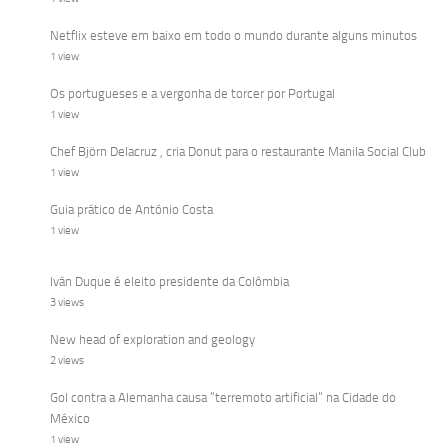
Netflix esteve em baixo em todo o mundo durante alguns minutos
1 view
Os portugueses e a vergonha de torcer por Portugal
1 view
Chef Björn Delacruz , cria Donut para o restaurante Manila Social Club
1 view
Guia prático de António Costa
1 view
Iván Duque é eleito presidente da Colômbia
3 views
New head of exploration and geology
2 views
Gol contra a Alemanha causa “terremoto artificial” na Cidade do
México
1 view