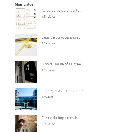
Mais vistos
As cores do ouro, a arte...
1.6k views
Lápis de ouro, para as su...
1.4k views
A nova House of Filigree...
1.1k views
Conheças as 10 maiores mi...
1k views
Fernando Jorge o mais alt...
0.9k views