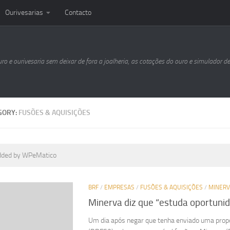
Ourivesarias
Contacto
uro e ourivesaria sem deixar de fora a joalheria, as cotações do ouro e simulador d
GORY:
FUSÕES & AQUISIÇÕES
dded by WPeMatico
BRF
/
EMPRESAS
/
FUSÕES & AQUISIÇÕES
/
MINERV
Minerva diz que “estuda oportuni
Um dia após negar que tenha enviado uma prop