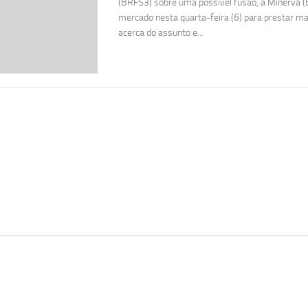
(BRFS3) sobre uma possível fusão, a Minerva (
mercado nesta quarta-feira (6) para prestar m
acerca do assunto e...