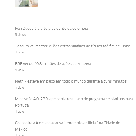
Iván Duque é eleito presidente da Colômbia
3 views
Tesouro vai manter leilões extraordinários de títulos até fim de junho
1 view
BRF vende 10,8 milhões de ações da Minerva
1 view
Netflix esteve em baixo em todo o mundo durante alguns minutos
1 view
Mineração 4.0: ABDI apresenta resultado de programa de startups para
Portugal
1 view
Gol contra a Alemanha causa “terremoto artificial” na Cidade do
México
1 view