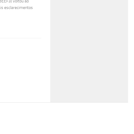
BEEF3) voltou ao
ais esclarecimentos