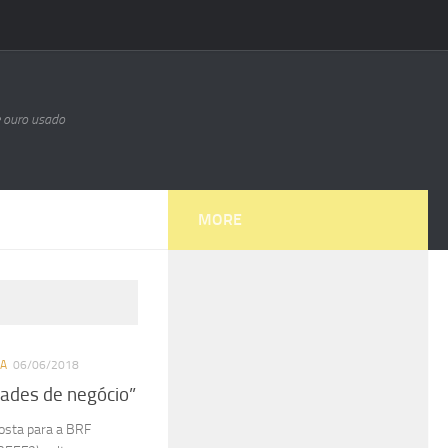
e ouro usado
MORE
A
06/06/2018
dades de negócio”
osta para a BRF