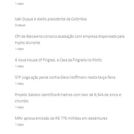
1 view
Iván Duque é eleito presidente da Colômbia
3 views
CPI de Barcarena convoca acareação com empresa dispensada pela
Hydro Alunorte
1 view
A nova House of Filigree, a Casa da Filigrana no Porto
1 view
STF julga ação penal contra Gleisi Hoffmann nesta terça-feira
1 view
Projeto Salobro identifica 8 metros com teor de 6,54% de zinco e
chumbo
1 view
MRV aprova emissão de R$ 770 milhões em debêntures
1 view