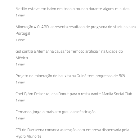
Netflix esteve em baixo em todo o mundo durante alguns minutos
1 view
Mineração 4.0: ABDI apresenta resultado de programa de startups para
Portugal
1 view
Gol contra a Alemanha causa “terremoto artificial” na Cidade do
México
1 view
Projeto de mineração de bauxita na Guiné tem progresso de 50%
1 view
Chef Björn Delacruz , cria Donut para o restaurante Manila Social Club
1 view
Fernando Jorge o mais alto grau da sofisticação
1 view
CPI de Barcarena convoca acareação com empresa dispensada pela
Hydro Alunorte