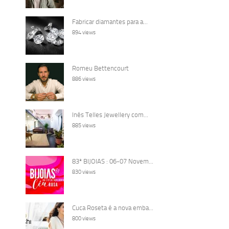
Fabricar diamantes para a...
894 views
Romeu Bettencourt
886 views
Inês Telles Jewellery com...
885 views
83ª BIJOIAS : 06-07 Novem...
830 views
Cuca Roseta é a nova emba...
800 views