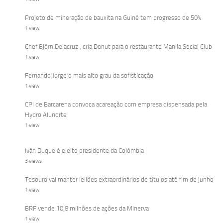
Projeto de mineração de bauxita na Guiné tem progresso de 50%
1 view
Chef Björn Delacruz , cria Donut para o restaurante Manila Social Club
1 view
Fernando Jorge o mais alto grau da sofisticação
1 view
CPI de Barcarena convoca acareação com empresa dispensada pela
Hydro Alunorte
1 view
Iván Duque é eleito presidente da Colômbia
3 views
Tesouro vai manter leilões extraordinários de títulos até fim de junho
1 view
BRF vende 10,8 milhões de ações da Minerva
1 view