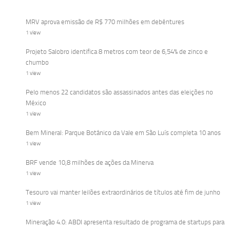
MRV aprova emissão de R$ 770 milhões em debêntures
1 view
Projeto Salobro identifica 8 metros com teor de 6,54% de zinco e
chumbo
1 view
Pelo menos 22 candidatos são assassinados antes das eleições no
México
1 view
Bem Mineral: Parque Botânico da Vale em São Luís completa 10 anos
1 view
BRF vende 10,8 milhões de ações da Minerva
1 view
Tesouro vai manter leilões extraordinários de títulos até fim de junho
1 view
Mineração 4.0: ABDI apresenta resultado de programa de startups para