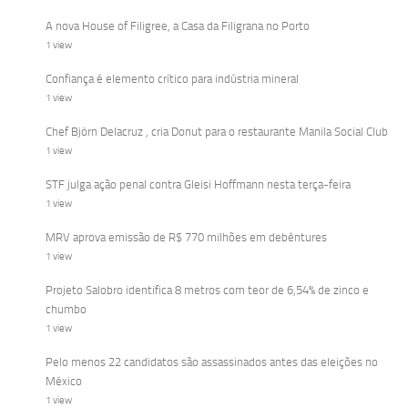
A nova House of Filigree, a Casa da Filigrana no Porto
1 view
Confiança é elemento crítico para indústria mineral
1 view
Chef Björn Delacruz , cria Donut para o restaurante Manila Social Club
1 view
STF julga ação penal contra Gleisi Hoffmann nesta terça-feira
1 view
MRV aprova emissão de R$ 770 milhões em debêntures
1 view
Projeto Salobro identifica 8 metros com teor de 6,54% de zinco e
chumbo
1 view
Pelo menos 22 candidatos são assassinados antes das eleições no
México
1 view