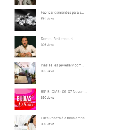
Fabricar diamantes para a...
894 views
Romeu Bettencourt
886 views
Inês Telles Jewellery com...
885 views
83ª BIJOIAS : 06-07 Novem...
830 views
Cuca Roseta é a nova emba...
800 views