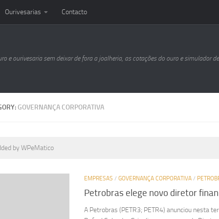
Ourivesarias
Contacto
uro e ourivesaria sem deixar de fora a joalheria, as cotações do ouro e simulador d
GORY:
GOVERNANÇA CORPORATIVA
dded by WPeMatico
EMPRESAS
/
GOVERNANÇA CORPORATIVA
/
PETROB
Petrobras elege novo diretor finan
A Petrobras (PETR3; PETR4) anunciou nesta ter