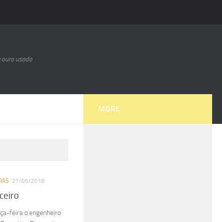
e ouro usado
MORE
RAS
27/06/2018
ceiro
ça-feira o engenheiro