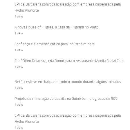
CPI de Barcarena convoca acareação com empresa dispensada pela
Hydro Alunorte
1 view
A nova House of Filigree, a Casa da Filigrana no Porto
1 view
Confiança é elemento crítico para indústria mineral
1 view
Chef Björn Delacruz , cria Donut para o restaurante Manila Social Club
1 view
Netflix esteve em baixo em todo o mundo durante alguns minutos
1 view
Projeto de mineração de bauxita na Guiné tem progresso de 50%
1 view
CPI de Barcarena convoca acareação com empresa dispensada pela
Hydro Alunorte
1 view