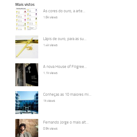
Mais vistos
As cores do ouro, a arte...
1.6k views
Lápis de ouro, para as su...
1.4k views
A nova House of Filigree...
1.1k views
Conheças as 10 maiores mi...
1k views
Fernando Jorge o mais alt...
0.9k views