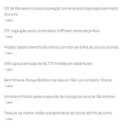
CPI de Barcarena convoca acareação com empresa dispensada pela Hydro
Alunorte
1 view
STF julga ação penal contra Gleisi Hoffmann nesta terça-feira
1 view
Projeto Salobro identifica 8 metros com teor de 6,54% de zinco e chumbo
1 view
MRV aprova emissão de R$ 770 milhões em debêntures
1 view
Bem Mineral: Parque Botânico da Vale em São Luís completa 10 anos
1 view
Ministério Público pede suspensão de outorga da usina de São Antônio
1 view
Tesouro vai manter leilões extraordinários de títulos até fim de junho
1 view