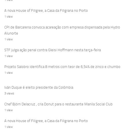
A nova House of Filigree, a Casa da Filigrana no Porto
1 view
CPI de Barcarena convoca acareação com empresa dispensada pela Hydro
Alunorte
1 view
STF julga ação penal contra Gleisi Hoffmann nesta terça-feira
1 view
Projeto Salobro identifica 8 metros com teor de 6,54% de zinco e chumbo
1 view
Iván Duque é eleito presidente da Colômbia
3 views
Chef Björn Delacruz , cria Donut para o restaurante Manila Social Club
1 view
A nova House of Filigree, a Casa da Filigrana no Porto
1 view