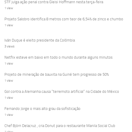
STF julga ação penal contra Gleisi Hoffmann nesta terça-feira
1 view
Projeto Salobro identifica 8 metros com teor de 6,54% de zinco e chumbo
1 view
Iván Duque é eleito presidente da Colômbia
3 views
Netflix esteve em baixo em todo o mundo durante alguns minutos
1 view
Projeto de mineração de bauxita na Guiné tem progresso de 50%
1 view
Gol contra a Alemanha causa “terremoto artificial” na Cidade do México
1 view
Fernando Jorge o mais alto grau da sofisticação
1 view
Chef Björn Delacruz , cria Donut para o restaurante Manila Social Club
1 view