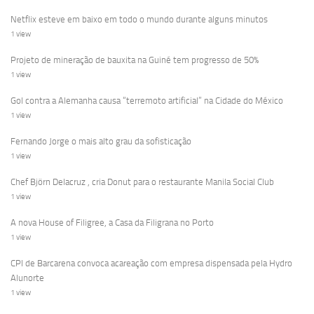
Netflix esteve em baixo em todo o mundo durante alguns minutos
1 view
Projeto de mineração de bauxita na Guiné tem progresso de 50%
1 view
Gol contra a Alemanha causa “terremoto artificial” na Cidade do México
1 view
Fernando Jorge o mais alto grau da sofisticação
1 view
Chef Björn Delacruz , cria Donut para o restaurante Manila Social Club
1 view
A nova House of Filigree, a Casa da Filigrana no Porto
1 view
CPI de Barcarena convoca acareação com empresa dispensada pela Hydro
Alunorte
1 view