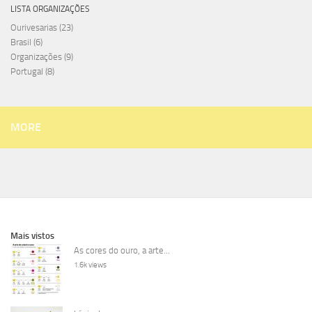
LISTA ORGANIZAÇÕES
Ourivesarias
(23)
Brasil
(6)
Organizações
(9)
Portugal
(8)
MORE
Mais vistos
As cores do ouro, a arte...
1.6k views