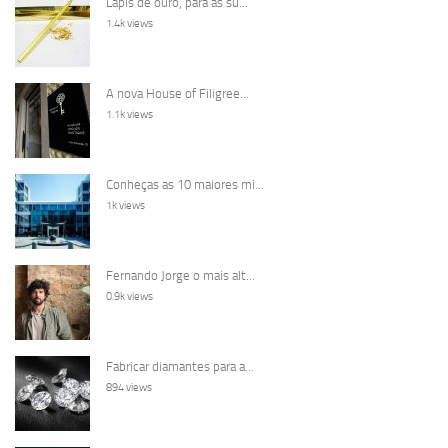
Lápis de ouro, para as su...
1.4k views
A nova House of Filigree...
1.1k views
Conheças as 10 maiores mi...
1k views
Fernando Jorge o mais alt...
0.9k views
Fabricar diamantes para a...
894 views