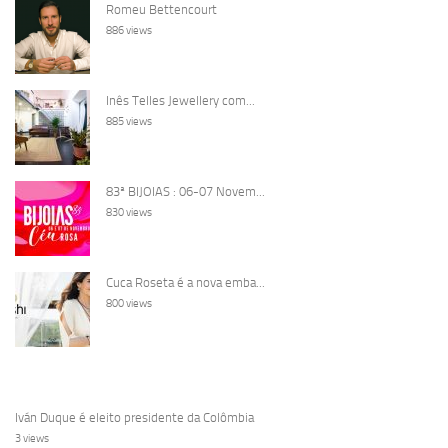
Romeu Bettencourt
886 views
Inês Telles Jewellery com...
885 views
83ª BIJOIAS : 06-07 Novem...
830 views
Cuca Roseta é a nova emba...
800 views
Iván Duque é eleito presidente da Colômbia
3 views