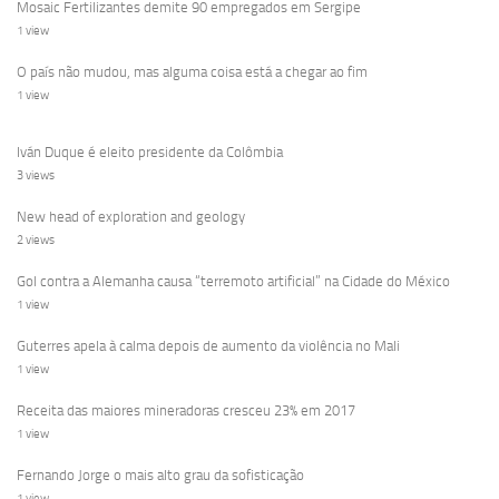
Mosaic Fertilizantes demite 90 empregados em Sergipe
1 view
O país não mudou, mas alguma coisa está a chegar ao fim
1 view
Iván Duque é eleito presidente da Colômbia
3 views
New head of exploration and geology
2 views
Gol contra a Alemanha causa “terremoto artificial” na Cidade do México
1 view
Guterres apela à calma depois de aumento da violência no Mali
1 view
Receita das maiores mineradoras cresceu 23% em 2017
1 view
Fernando Jorge o mais alto grau da sofisticação
1 view