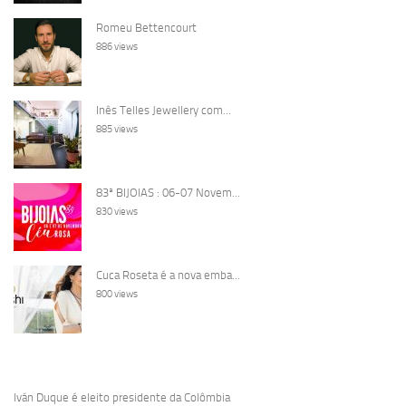
Romeu Bettencourt
886 views
Inês Telles Jewellery com...
885 views
83ª BIJOIAS : 06-07 Novem...
830 views
Cuca Roseta é a nova emba...
800 views
Iván Duque é eleito presidente da Colômbia