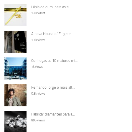
Lápis de ouro, para as su...
1.4k views
A nova House of Filigree...
1.1k views
Conheças as 10 maiores mi...
1k views
Fernando Jorge o mais alt...
0.9k views
Fabricar diamantes para a...
895 views