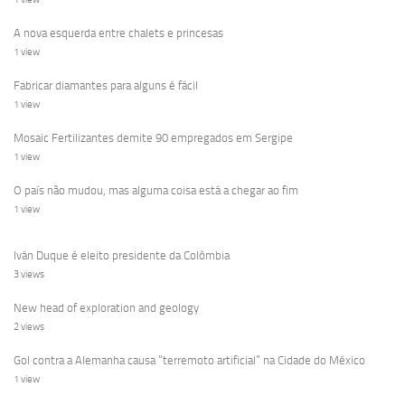
A nova esquerda entre chalets e princesas
1 view
Fabricar diamantes para alguns é fácil
1 view
Mosaic Fertilizantes demite 90 empregados em Sergipe
1 view
O país não mudou, mas alguma coisa está a chegar ao fim
1 view
Iván Duque é eleito presidente da Colômbia
3 views
New head of exploration and geology
2 views
Gol contra a Alemanha causa “terremoto artificial” na Cidade do México
1 view