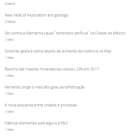
3 views
New head of exploration and geology
2 views
Gol contra a Alemanha causa “terremoto artificial” na Cidade do México
1 view
Guterres apela à calma depois de aumento da violência no Mali
1 view
Receita das maiores mineradoras cresceu 23% em 2017
1 view
Fernando Jorge o mais alto grau da sofisticação
1 view
A nova esquerda entre chalets e princesas
1 view
Fabricar diamantes para alguns é fácil
1 view