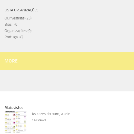
LISTA ORGANIZAÇÕES
Ourivesarias
(23)
Brasil
(6)
Organizações
(9)
Portugal
(8)
MORE
Mais vistos
As cores do ouro, a arte...
1.6k views