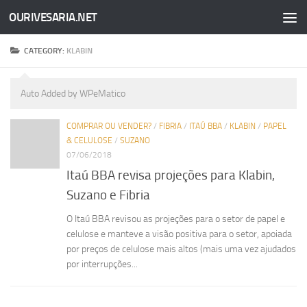
OURIVESARIA.NET
Skip to content
CATEGORY:
KLABIN
Auto Added by WPeMatico
COMPRAR OU VENDER?
/
FIBRIA
/
ITAÚ BBA
/
KLABIN
/
PAPEL
& CELULOSE
/
SUZANO
07/06/2018
Itaú BBA revisa projeções para Klabin,
Suzano e Fibria
O Itaú BBA revisou as projeções para o setor de papel e
celulose e manteve a visão positiva para o setor, apoiada
por preços de celulose mais altos (mais uma vez ajudados
por interrupções...