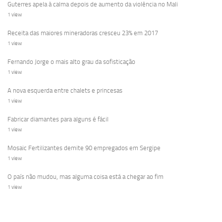
Guterres apela à calma depois de aumento da violência no Mali
1 view
Receita das maiores mineradoras cresceu 23% em 2017
1 view
Fernando Jorge o mais alto grau da sofisticação
1 view
A nova esquerda entre chalets e princesas
1 view
Fabricar diamantes para alguns é fácil
1 view
Mosaic Fertilizantes demite 90 empregados em Sergipe
1 view
O país não mudou, mas alguma coisa está a chegar ao fim
1 view