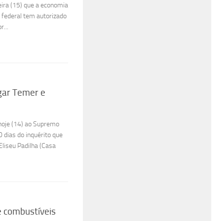
ira (15) que a economia
o federal tem autorizado
r...
gar Temer e
hoje (14) ao Supremo
0 dias do inquérito que
liseu Padilha (Casa
e combustíveis