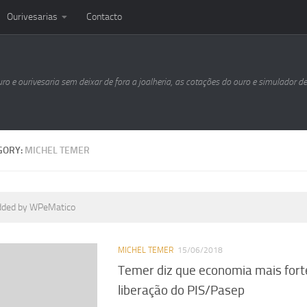
Ourivesarias
Contacto
uro e ourivesaria sem deixar de fora a joalheria, as cotações do ouro e simulador d
GORY:
MICHEL TEMER
dded by WPeMatico
MICHEL TEMER
15/06/2018
Temer diz que economia mais fort
liberação do PIS/Pasep