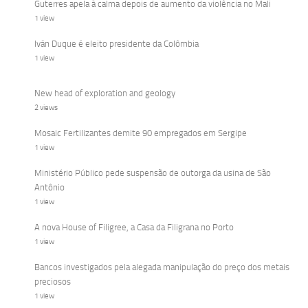
Guterres apela à calma depois de aumento da violência no Mali
1 view
Iván Duque é eleito presidente da Colômbia
1 view
New head of exploration and geology
2 views
Mosaic Fertilizantes demite 90 empregados em Sergipe
1 view
Ministério Público pede suspensão de outorga da usina de São
Antônio
1 view
A nova House of Filigree, a Casa da Filigrana no Porto
1 view
Bancos investigados pela alegada manipulação do preço dos metais
preciosos
1 view