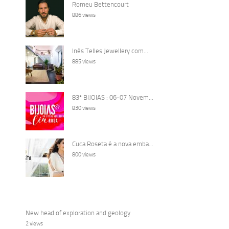
Romeu Bettencourt
886 views
Inês Telles Jewellery com...
885 views
83ª BIJOIAS : 06-07 Novem...
830 views
Cuca Roseta é a nova emba...
800 views
New head of exploration and geology
2 views