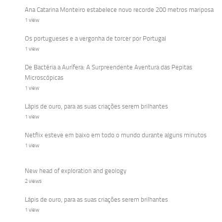
Ana Catarina Monteiro estabelece novo recorde 200 metros mariposa
1 view
Os portugueses e a vergonha de torcer por Portugal
1 view
De Bactéria a Aurífera: A Surpreendente Aventura das Pepitas
Microscópicas
1 view
Lápis de ouro, para as suas criações serem brilhantes
1 view
Netflix esteve em baixo em todo o mundo durante alguns minutos
1 view
New head of exploration and geology
2 views
Lápis de ouro, para as suas criações serem brilhantes
1 view