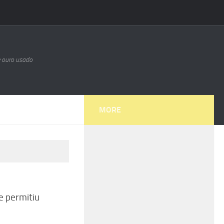
e ouro usado
MORE
e permitiu