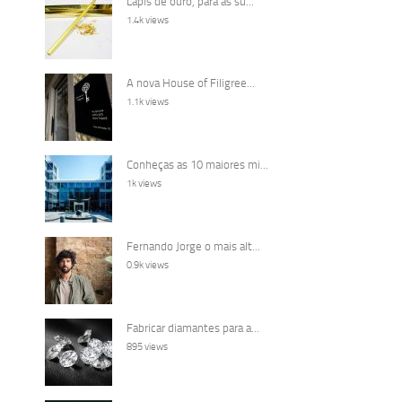
Lápis de ouro, para as su...
1.4k views
A nova House of Filigree...
1.1k views
Conheças as 10 maiores mi...
1k views
Fernando Jorge o mais alt...
0.9k views
Fabricar diamantes para a...
895 views