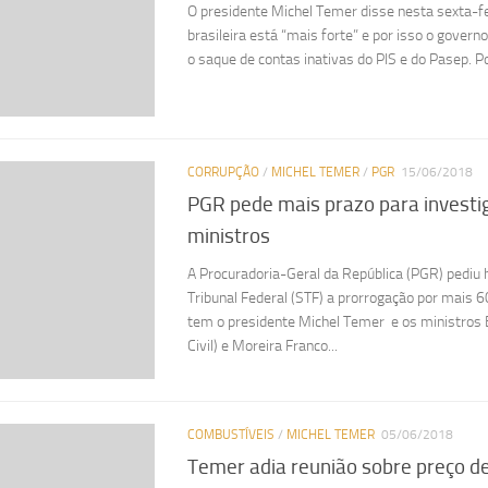
O presidente Michel Temer disse nesta sexta-fe
brasileira está “mais forte” e por isso o govern
o saque de contas inativas do PIS e do Pasep. Po
CORRUPÇÃO
/
MICHEL TEMER
/
PGR
15/06/2018
PGR pede mais prazo para investi
ministros
A Procuradoria-Geral da República (PGR) pediu 
Tribunal Federal (STF) a prorrogação por mais 6
tem o presidente Michel Temer e os ministros E
Civil) e Moreira Franco...
COMBUSTÍVEIS
/
MICHEL TEMER
05/06/2018
Temer adia reunião sobre preço d