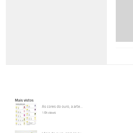
Mais vistos
As cores do ouro, a arte...
1.6k views