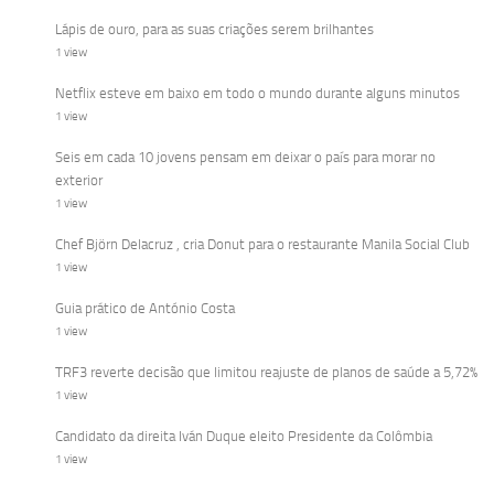
Lápis de ouro, para as suas criações serem brilhantes
1 view
Netflix esteve em baixo em todo o mundo durante alguns minutos
1 view
Seis em cada 10 jovens pensam em deixar o país para morar no
exterior
1 view
Chef Björn Delacruz , cria Donut para o restaurante Manila Social Club
1 view
Guia prático de António Costa
1 view
TRF3 reverte decisão que limitou reajuste de planos de saúde a 5,72%
1 view
Candidato da direita Iván Duque eleito Presidente da Colômbia
1 view