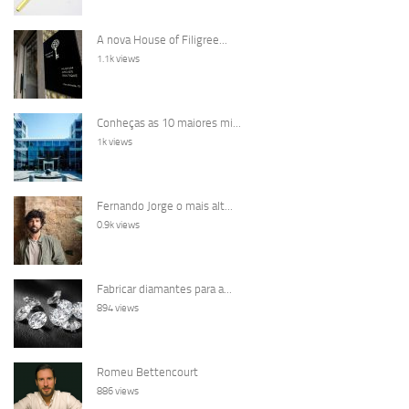
A nova House of Filigree...
1.1k views
Conheças as 10 maiores mi...
1k views
Fernando Jorge o mais alt...
0.9k views
Fabricar diamantes para a...
894 views
Romeu Bettencourt
886 views