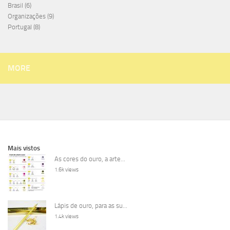
Brasil
(6)
Organizações
(9)
Portugal
(8)
MORE
Mais vistos
As cores do ouro, a arte...
1.6k views
Lápis de ouro, para as su...
1.4k views