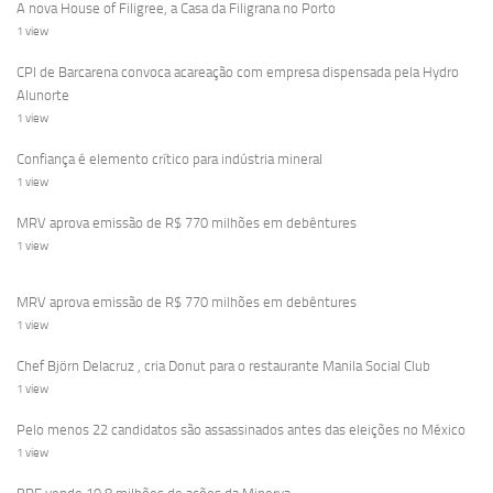
A nova House of Filigree, a Casa da Filigrana no Porto
1 view
CPI de Barcarena convoca acareação com empresa dispensada pela Hydro
Alunorte
1 view
Confiança é elemento crítico para indústria mineral
1 view
MRV aprova emissão de R$ 770 milhões em debêntures
1 view
MRV aprova emissão de R$ 770 milhões em debêntures
1 view
Chef Björn Delacruz , cria Donut para o restaurante Manila Social Club
1 view
Pelo menos 22 candidatos são assassinados antes das eleições no México
1 view