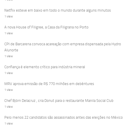
Netflix esteve em baixo em todo o mundo durante alguns minutos
1 view
A nova House of Filigree, a Casa da Filigrana no Porto
1 view
CPI de Barcarena convoca acareação com empresa dispensada pela Hydro
Alunorte
1 view
Confiança é elemento crítico para indústria mineral
1 view
MRV aprova emissão de R$ 770 milhões em debêntures
1 view
Chef Björn Delacruz , cria Donut para o restaurante Manila Social Club
1 view
Pelo menos 22 candidatos são assassinados antes das eleições no México
1 view