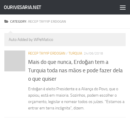
OURIVESARIA.NET
Skip to content
CATEGORY:
RECEP TAYYIP ERDOGAN
Auto Added by WPeMatico
RECEP TAYYIP ERDOGAN
/
TURQUIA
24/06/2018
Mais do que nunca, Erdoğan tem a
Turquia toda nas mãos e pode fazer dela
o que quiser
Erdoğan é eleito Presidente e a Aliança do Povo, que o
apoiou, está em maioria. Sozinhos, podem escolher o
orçamento, legislar e nomear todos os juízes. “Estamos a
entrar em terra incógnita”, dizem.