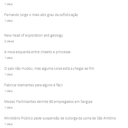
1 view
Fernando Jorge o mais alto grau da sofisticação
1 view
New head of exploration and geology
2 views
A nova esquerda entre chalets e princesas
1 view
O país não mudou, mas alguma coisa está a chegar ao fim
1 view
Fabricar diamantes para alguns é fácil
1 view
Mosaic Fertilizantes demite 90 empregados em Sergipe
1 view
Ministério Público pede suspensão de outorga da usina de São Antônio
1 view