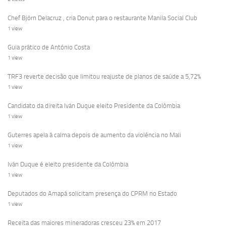
Chef Björn Delacruz , cria Donut para o restaurante Manila Social Club
1 view
Guia prático de António Costa
1 view
TRF3 reverte decisão que limitou reajuste de planos de saúde a 5,72%
1 view
Candidato da direita Iván Duque eleito Presidente da Colômbia
1 view
Guterres apela à calma depois de aumento da violência no Mali
1 view
Iván Duque é eleito presidente da Colômbia
1 view
Deputados do Amapá solicitam presença do CPRM no Estado
1 view
Receita das maiores mineradoras cresceu 23% em 2017