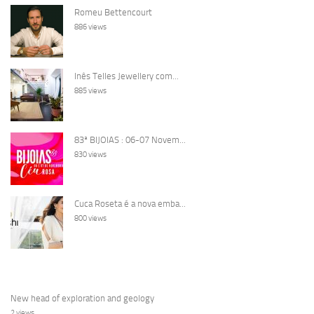
Romeu Bettencourt
886 views
Inês Telles Jewellery com...
885 views
83ª BIJOIAS : 06-07 Novem...
830 views
Cuca Roseta é a nova emba...
800 views
New head of exploration and geology
2 views