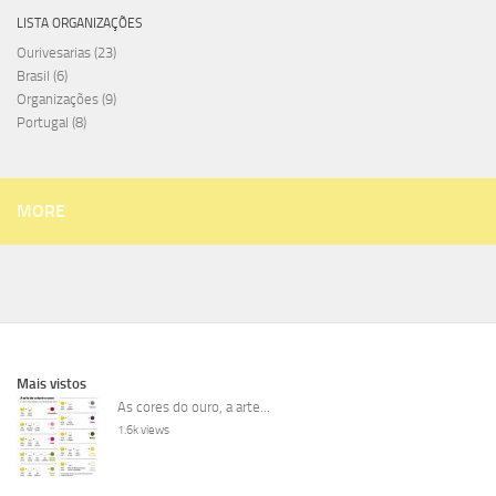
LISTA ORGANIZAÇÕES
Ourivesarias
(23)
Brasil
(6)
Organizações
(9)
Portugal
(8)
MORE
Mais vistos
As cores do ouro, a arte...
1.6k views