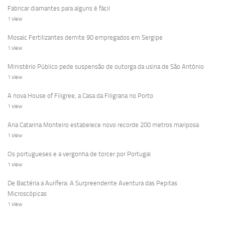
Fabricar diamantes para alguns é fácil
1 view
Mosaic Fertilizantes demite 90 empregados em Sergipe
1 view
Ministério Público pede suspensão de outorga da usina de São Antônio
1 view
A nova House of Filigree, a Casa da Filigrana no Porto
1 view
Ana Catarina Monteiro estabelece novo recorde 200 metros mariposa
1 view
Os portugueses e a vergonha de torcer por Portugal
1 view
De Bactéria a Aurífera: A Surpreendente Aventura das Pepitas
Microscópicas
1 view