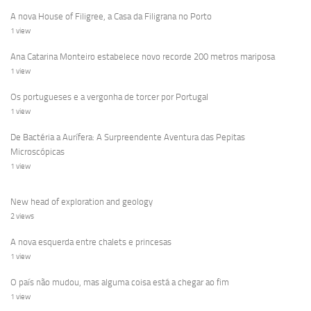
A nova House of Filigree, a Casa da Filigrana no Porto
1 view
Ana Catarina Monteiro estabelece novo recorde 200 metros mariposa
1 view
Os portugueses e a vergonha de torcer por Portugal
1 view
De Bactéria a Aurífera: A Surpreendente Aventura das Pepitas
Microscópicas
1 view
New head of exploration and geology
2 views
A nova esquerda entre chalets e princesas
1 view
O país não mudou, mas alguma coisa está a chegar ao fim
1 view