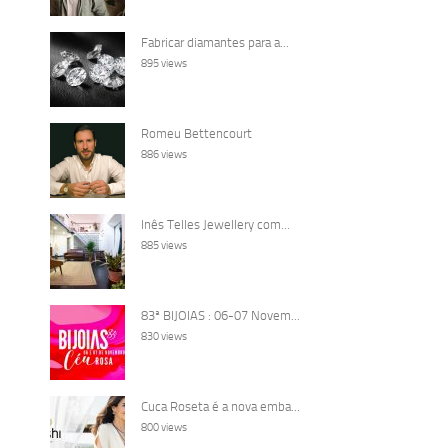
Fabricar diamantes para a...
895 views
Romeu Bettencourt
886 views
Inês Telles Jewellery com...
885 views
83ª BIJOIAS : 06-07 Novem...
830 views
Cuca Roseta é a nova emba...
800 views