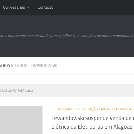
Ourivesarias
Contacto
uro e ourivesaria sem deixar de fora a joalheria, as cotações do ouro e simulador d
GORY:
RICARDO LEWANDOWSKI
dded by WPeMatico
ELETROBRAS
/
PRIVATIZAÇÃO
/
RICARDO LEWANDO
Lewandowski suspende venda de
elétrica da Eletrobras em Alagoas