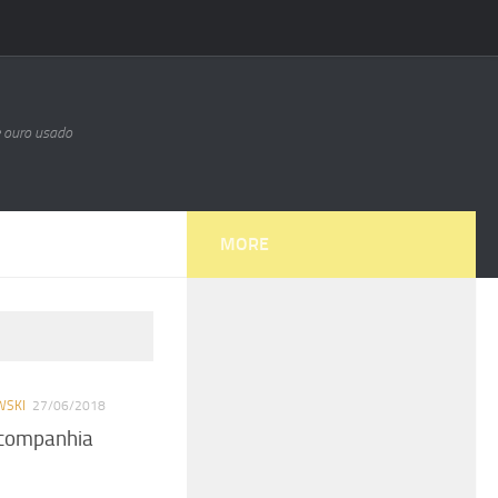
e ouro usado
MORE
WSKI
27/06/2018
 companhia