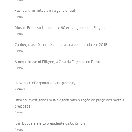
Fabricar diamantes para alguns é fácil
1 view
Mosaic Fertilizantes demite 90 empregados em Sergipe
1 view
Conheças as 10 maiores mineradoras do mundo em 2018
1 view
A nova House of Filigree, a Casa da Filigrana no Porto
1 view
New head of exploration and geology
2 views
Bancos investigados pela alegada manipulação do preço dos metais
preciosos
1 view
Iván Duque é eleito presidente da Colômbia
1 view