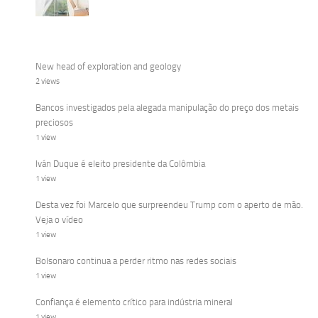
New head of exploration and geology
2 views
Bancos investigados pela alegada manipulação do preço dos metais
preciosos
1 view
Iván Duque é eleito presidente da Colômbia
1 view
Desta vez foi Marcelo que surpreendeu Trump com o aperto de mão.
Veja o vídeo
1 view
Bolsonaro continua a perder ritmo nas redes sociais
1 view
Confiança é elemento crítico para indústria mineral
1 view