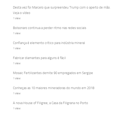
Desta vez foi Marcelo que surpreendeu Trump com o aperto de mão.
Veja o vídeo
1 view
Bolsonaro continua a perder ritmo nas redes sociais
1 view
Confiança é elemento crítico para indústria mineral
1 view
Fabricar diamantes para alguns é fácil
1 view
Mosaic Fertilizantes demite 90 empregados em Sergipe
1 view
Conheças as 10 maiores mineradoras do mundo em 2018
1 view
A nova House of Filigree, a Casa da Filigrana no Porto
1 view