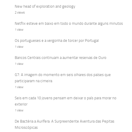
New head of exploration and geology
2 views
Netflix esteve em baixo em todo o mundo durante alguns minutos
1 view
Os portugueses e a vergonha de torcer por Portugal
1 view
Bancos Centrais continuam a aumentar reservas de Ouro
1 view
G7: A imagem do momento em seis olhares dos países que
participaram na cimeira
1 view
Seis em cada 10 jovens pensam em deixar o país para morar no
exterior
1 view
De Bactéria a Aurífera: A Surpreendente Aventura das Pepitas
Microscópicas