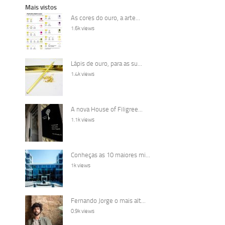
Mais vistos
As cores do ouro, a arte...
1.6k views
Lápis de ouro, para as su...
1.4k views
A nova House of Filigree...
1.1k views
Conheças as 10 maiores mi...
1k views
Fernando Jorge o mais alt...
0.9k views