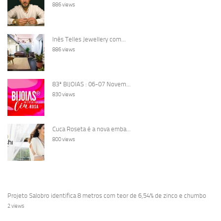
886 views
Inês Telles Jewellery com...
886 views
83ª BIJOIAS : 06-07 Novem...
830 views
Cuca Roseta é a nova emba...
800 views
Projeto Salobro identifica 8 metros com teor de 6,54% de zinco e chumbo
2 views