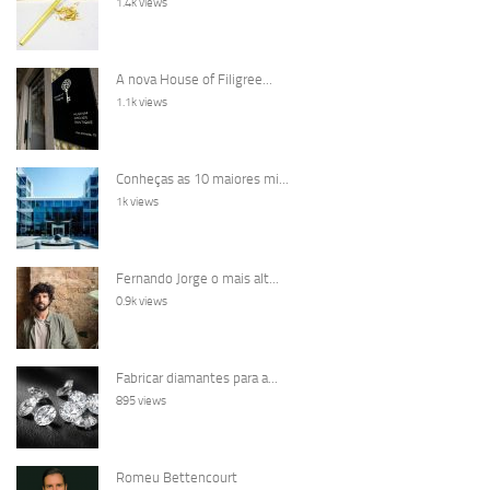
1.4k views
A nova House of Filigree...
1.1k views
Conheças as 10 maiores mi...
1k views
Fernando Jorge o mais alt...
0.9k views
Fabricar diamantes para a...
895 views
Romeu Bettencourt