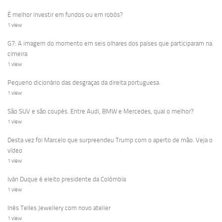
É melhor investir em fundos ou em robôs?
1 view
G7: A imagem do momento em seis olhares dos países que participaram na
cimeira
1 view
Pequeno dicionário das desgraças da direita portuguesa
1 view
São SUV e são coupés. Entre Audi, BMW e Mercedes, qual o melhor?
1 view
Desta vez foi Marcelo que surpreendeu Trump com o aperto de mão. Veja o
vídeo
1 view
Iván Duque é eleito presidente da Colômbia
1 view
Inês Telles Jewellery com novo atelier
1 view