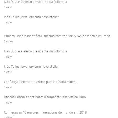
Iván Duque é eleito presidente da Colômbia
1 view
Inês Telles Jewellery com novo atelier
1 view
Projeto Salobro identifica 8 metros com teor de 6,54% de zinco e chumbo
2 views
Iván Duque é eleito presidente da Colômbia
1 view
Inês Telles Jewellery com novo atelier
1 view
Confiança é elemento crítico para indústria mineral
1 view
Bancos Centrais continuam a aumentar reservas de Ouro
1 view
Conheças as 10 maiores mineradoras do mundo em 2018
1 view