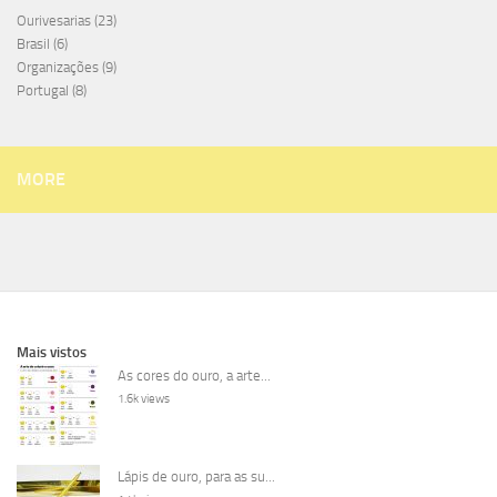
Ourivesarias
(23)
Brasil
(6)
Organizações
(9)
Portugal
(8)
MORE
Mais vistos
As cores do ouro, a arte...
1.6k views
Lápis de ouro, para as su...