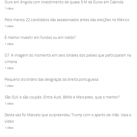
Ouro em Angola com investimento de quase 5 M de Euros em Cabinda
1 view
Pelo menos 22 candidatos são assassinados antes das eleições no México
1 view
É melhor investir em fundos ou em robôs?
1 view
G7: A imagem do momento em seis olhares dos países que participaram na
cimeira
1 view
Pequeno dicionário das desgraças da direita portuguesa
1 view
São SUV e são coupés. Entre Audi, BMW e Mercedes, qual o melhor?
1 view
Desta vez foi Marcelo que surpreendeu Trump com o aperto de mão. Veja o
vídeo
1 view