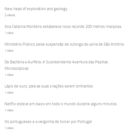
New head of exploration and geology
2 views
Ana Catarina Monteiro estabelece novo recorde 200 metros mariposa
1 view
Ministério Público pede suspensão de outorga da usina de São Antônio
1 view
De Bactéria a Aurífera: A Surpreendente Aventura das Pepitas
Microscópicas
1 view
Lápis de ouro, para as suas criações serem brilhantes
1 view
Netflix esteve em baixo em todo o mundo durante alguns minutos
1 view
Os portugueses e a vergonha de torcer por Portugal
1 view