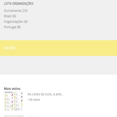
LISTA ORGANIZAÇÕES
Ourivesarias
(23)
Brasil
(6)
Organizações
(9)
Portugal
(8)
MORE
Mais vistos
As cores do ouro, a arte...
1.6k views