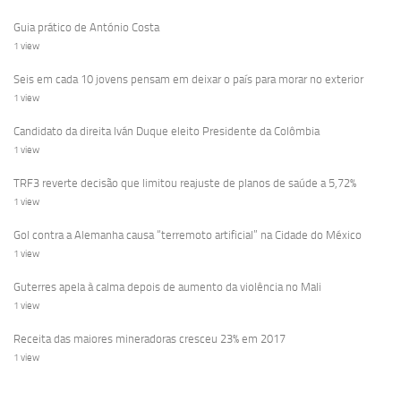
Guia prático de António Costa
1 view
Seis em cada 10 jovens pensam em deixar o país para morar no exterior
1 view
Candidato da direita Iván Duque eleito Presidente da Colômbia
1 view
TRF3 reverte decisão que limitou reajuste de planos de saúde a 5,72%
1 view
Gol contra a Alemanha causa “terremoto artificial” na Cidade do México
1 view
Guterres apela à calma depois de aumento da violência no Mali
1 view
Receita das maiores mineradoras cresceu 23% em 2017
1 view