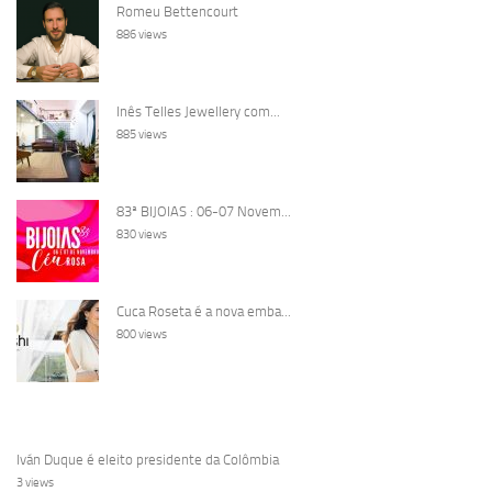
Romeu Bettencourt
886 views
Inês Telles Jewellery com...
885 views
83ª BIJOIAS : 06-07 Novem...
830 views
Cuca Roseta é a nova emba...
800 views
Iván Duque é eleito presidente da Colômbia
3 views