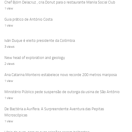
Chef Björn Delacruz , cria Donut para o restaurante Manila Social Club
1 view
Guia prático de António Costa
1 view
Iván Duque é eleito presidente da Colômbia
3 views
New head of exploration and geology
2 views
Ana Catarina Monteiro estabelece novo recorde 200 metros mariposa
1 view
Ministério Público pede suspensão de outorga da usina de São Antônio
1 view
De Bactéria a Aurífera: A Surpreendente Aventura das Pepitas
Microscópicas
1 view