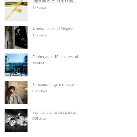
Lápis de ouro, para as su...
1.4k views
A nova House of Filigree...
1.1k views
Conheças as 10 maiores mi...
1k views
Fernando Jorge o mais alt...
0.9k views
Fabricar diamantes para a...
895 views