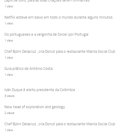
Lápis de ouro, para as suas criações serem brilhantes
1 view
Netflix esteve em baixo em todo o mundo durante alguns minutos
1 view
Os portugueses e a vergonha de torcer por Portugal
1 view
Chef Björn Delacruz , cria Donut para o restaurante Manila Social Club
1 view
Guia prático de António Costa
1 view
Iván Duque é eleito presidente da Colômbia
3 views
New head of exploration and geology
2 views
Chef Björn Delacruz , cria Donut para o restaurante Manila Social Club
1 view