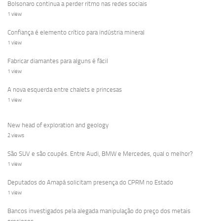
Bolsonaro continua a perder ritmo nas redes sociais
1 view
Confiança é elemento crítico para indústria mineral
1 view
Fabricar diamantes para alguns é fácil
1 view
A nova esquerda entre chalets e princesas
1 view
New head of exploration and geology
2 views
São SUV e são coupés. Entre Audi, BMW e Mercedes, qual o melhor?
1 view
Deputados do Amapá solicitam presença do CPRM no Estado
1 view
Bancos investigados pela alegada manipulação do preço dos metais