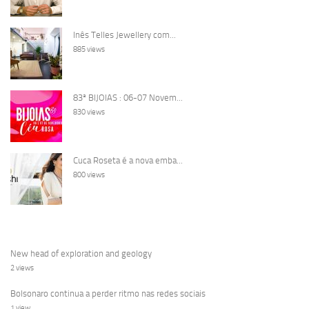
Inês Telles Jewellery com...
885 views
83ª BIJOIAS : 06-07 Novem...
830 views
Cuca Roseta é a nova emba...
800 views
New head of exploration and geology
2 views
Bolsonaro continua a perder ritmo nas redes sociais
1 view