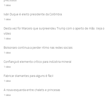
preciosos
1 view
Iván Duque é eleito presidente da Colômbia
1 view
Desta vez foi Marcelo que surpreendeu Trump com o aperto de mão. Veja o
vídeo
1 view
Bolsonaro continua a perder ritmo nas redes sociais
1 view
Confiança é elemento crítico para indústria mineral
1 view
Fabricar diamantes para alguns é fácil
1 view
A nova esquerda entre chalets e princesas
1 view