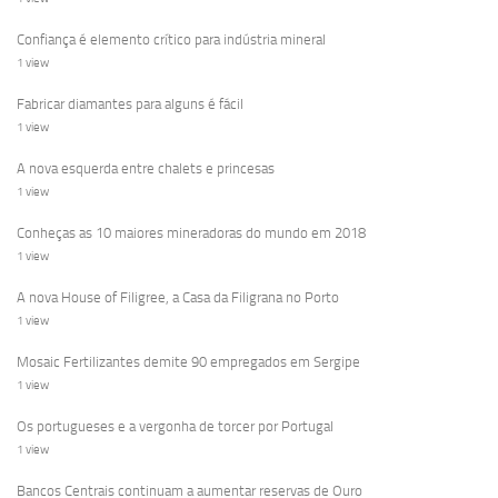
Confiança é elemento crítico para indústria mineral
1 view
Fabricar diamantes para alguns é fácil
1 view
A nova esquerda entre chalets e princesas
1 view
Conheças as 10 maiores mineradoras do mundo em 2018
1 view
A nova House of Filigree, a Casa da Filigrana no Porto
1 view
Mosaic Fertilizantes demite 90 empregados em Sergipe
1 view
Os portugueses e a vergonha de torcer por Portugal
1 view
Bancos Centrais continuam a aumentar reservas de Ouro