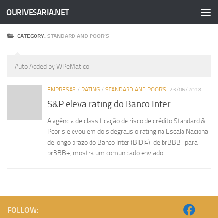
OURIVESARIA.NET
Skip to content
CATEGORY:
STANDARD AND POOR’S
Auto Added by WPeMatico
EMPRESAS
/
RATING
/
STANDARD AND POOR'S
23/06/2018
S&P eleva rating do Banco Inter
A agência de classificação de risco de crédito Standard &
Poor’s elevou em dois degraus o rating na Escala Nacional
de longo prazo do Banco Inter (BIDI4), de brBBB- para
brBBB+, mostra um comunicado enviado...
FOLLOW: