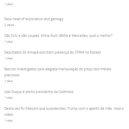
1 view
New head of exploration and geology
2 views
São SUV e são coupés. Entre Audi, BMW e Mercedes, qual o melhor?
1 view
Deputados do Amapá solicitam presença do CPRM no Estado
1 view
Bancos investigados pela alegada manipulação do preço dos metais
preciosos
1 view
Iván Duque é eleito presidente da Colômbia
1 view
Desta vez foi Marcelo que surpreendeu Trump com o aperto de mão. Veja o
vídeo
1 view