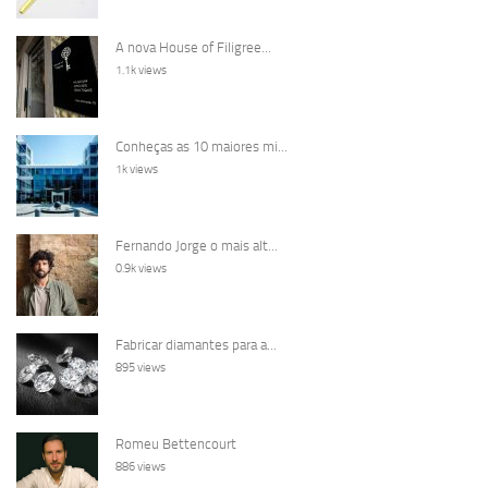
A nova House of Filigree...
1.1k views
Conheças as 10 maiores mi...
1k views
Fernando Jorge o mais alt...
0.9k views
Fabricar diamantes para a...
895 views
Romeu Bettencourt
886 views