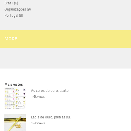
Brasil
(6)
Organizações
(9)
Portugal
(8)
MORE
Mais vistos
As cores do ouro, a arte...
1.6k views
Lápis de ouro, para as su...
1.4k views