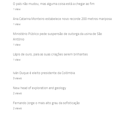
O país não mudou, mas alguma coisa está a chegar ao fim
1 view
Ana Catarina Monteiro estabelece novo recorde 200 metros mariposa
1 view
Ministério Público pede suspensão de outorga da usina de São
Antônio
1 view
Lápis de ouro, para as suas criações serem brilhantes
1 view
Iván Duque é eleito presidente da Colômbia
3 views
New head of exploration and geology
2 views
Fernando Jorge o mais alto grau da sofisticação
2 views