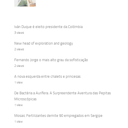
Iván Duque é eleito presidente da Colômbia
3 views
New head of exploration and geology
2 views
Fernando Jorge o mais alto grau da sofisticação
2 views
A nova esquerda entre chalets e princesas
1 view
De Bactéria a Aurífera: A Surpreendente Aventura das Pepitas
Microscópicas
1 view
Mosaic Fertilizantes demite 90 empregados em Sergipe
1 view