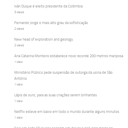
Iván Duque é eleito presidente da Colômbia
3 views
Fernando Jorge o mais alto grau da sofisticação
2 views
New head of exploration and geology
2 views
Ana Catarina Monteiro estabelece novo recorde 200 metros mariposa
1 view
Ministério Público pede suspensão de outorga da usina de São
Antônio
1 view
Lápis de ouro, para as suas criações serem brilhantes
1 view
Netflix esteve em baixo em todo o mundo durante alguns minutos
1 view