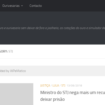
Ourivesarias
Contacto
uro e ourivesaria sem deixar de fora a joalheria, as cotações do ouro e simulador d
GORY:
STJ
dded by WPeMatico
JUSTIÇA
/
LULA
/
STJ
13/06/2018
Ministro do STJ nega mais um recu
deixar prisão