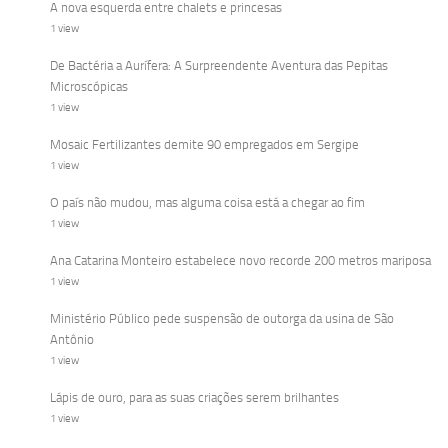
A nova esquerda entre chalets e princesas
1 view
De Bactéria a Aurífera: A Surpreendente Aventura das Pepitas
Microscópicas
1 view
Mosaic Fertilizantes demite 90 empregados em Sergipe
1 view
O país não mudou, mas alguma coisa está a chegar ao fim
1 view
Ana Catarina Monteiro estabelece novo recorde 200 metros mariposa
1 view
Ministério Público pede suspensão de outorga da usina de São
Antônio
1 view
Lápis de ouro, para as suas criações serem brilhantes
1 view