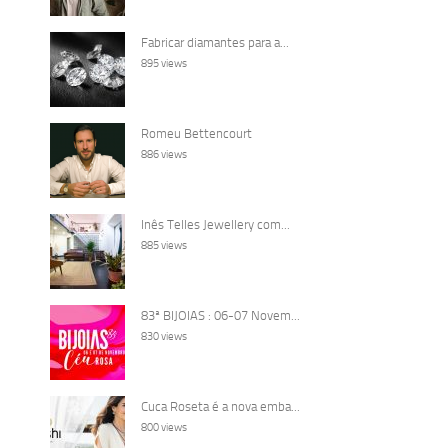
Fabricar diamantes para a...
895 views
Romeu Bettencourt
886 views
Inês Telles Jewellery com...
885 views
83ª BIJOIAS : 06-07 Novem...
830 views
Cuca Roseta é a nova emba...
800 views