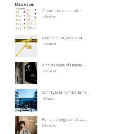
Mais vistos
As cores do ouro, a arte...
1.6k views
Lápis de ouro, para as su...
1.4k views
A nova House of Filigree...
1.1k views
Conheças as 10 maiores mi...
1k views
Fernando Jorge o mais alt...
0.9k views