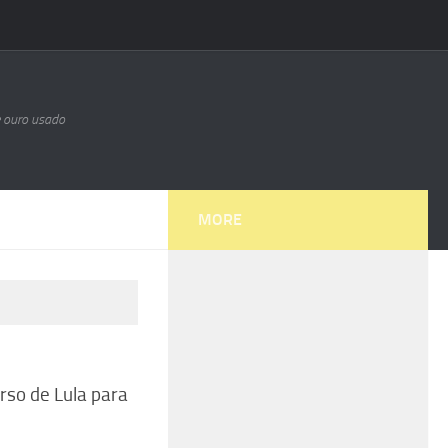
e ouro usado
MORE
rso de Lula para