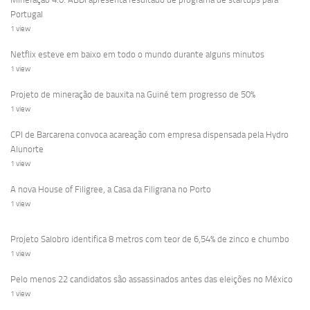
Portugal
1 view
Netflix esteve em baixo em todo o mundo durante alguns minutos
1 view
Projeto de mineração de bauxita na Guiné tem progresso de 50%
1 view
CPI de Barcarena convoca acareação com empresa dispensada pela Hydro
Alunorte
1 view
A nova House of Filigree, a Casa da Filigrana no Porto
1 view
Projeto Salobro identifica 8 metros com teor de 6,54% de zinco e chumbo
1 view
Pelo menos 22 candidatos são assassinados antes das eleições no México
1 view