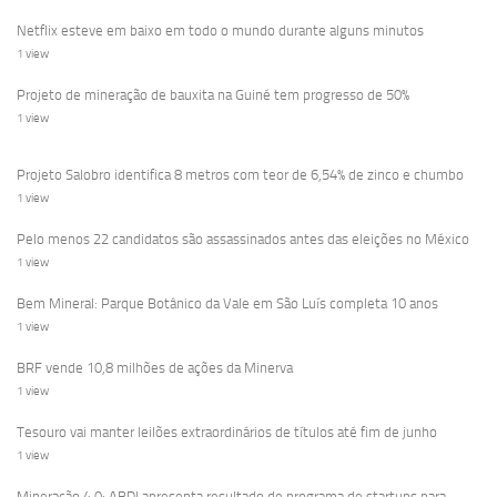
Netflix esteve em baixo em todo o mundo durante alguns minutos
1 view
Projeto de mineração de bauxita na Guiné tem progresso de 50%
1 view
Projeto Salobro identifica 8 metros com teor de 6,54% de zinco e chumbo
1 view
Pelo menos 22 candidatos são assassinados antes das eleições no México
1 view
Bem Mineral: Parque Botânico da Vale em São Luís completa 10 anos
1 view
BRF vende 10,8 milhões de ações da Minerva
1 view
Tesouro vai manter leilões extraordinários de títulos até fim de junho
1 view
Mineração 4.0: ABDI apresenta resultado de programa de startups para