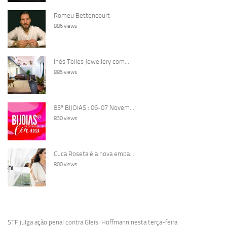
Romeu Bettencourt
886 views
Inês Telles Jewellery com...
885 views
83ª BIJOIAS : 06-07 Novem...
830 views
Cuca Roseta é a nova emba...
800 views
STF julga ação penal contra Gleisi Hoffmann nesta terça-feira