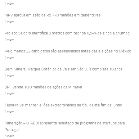
1 view
MRV aprova emissão de R$ 770 milhões em debêntures
1 view
Projeto Salobro identifica 8 metros com teor de 6,54% de zinco e chumbo
1 view
Pelo menos 22 candidatos são assassinados antes das eleições no México
1 view
Bem Mineral: Parque Botânico da Vale em São Luís completa 10 anos
1 view
BRF vende 10,8 milhões de ações da Minerva
1 view
Tesouro vai manter leilões extraordinários de títulos até fim de junho
1 view
Mineração 4.0: ABDI apresenta resultado de programa de startups para
Portugal
1 view