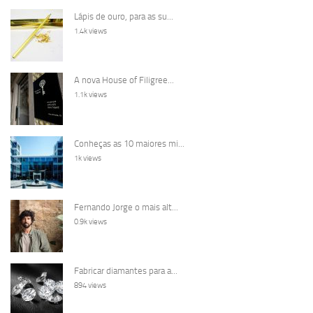
Lápis de ouro, para as su...
1.4k views
A nova House of Filigree...
1.1k views
Conheças as 10 maiores mi...
1k views
Fernando Jorge o mais alt...
0.9k views
Fabricar diamantes para a...
894 views