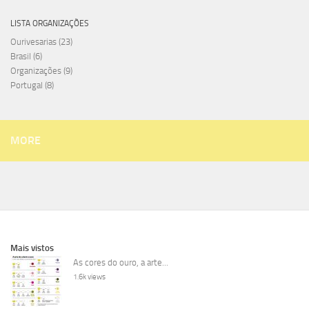
LISTA ORGANIZAÇÕES
Ourivesarias
(23)
Brasil
(6)
Organizações
(9)
Portugal
(8)
MORE
Mais vistos
As cores do ouro, a arte...
1.6k views