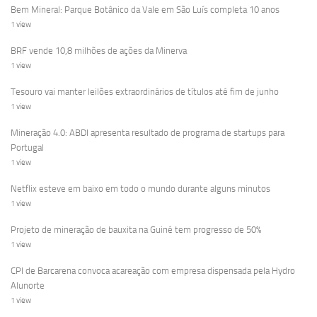
Bem Mineral: Parque Botânico da Vale em São Luís completa 10 anos
1 view
BRF vende 10,8 milhões de ações da Minerva
1 view
Tesouro vai manter leilões extraordinários de títulos até fim de junho
1 view
Mineração 4.0: ABDI apresenta resultado de programa de startups para
Portugal
1 view
Netflix esteve em baixo em todo o mundo durante alguns minutos
1 view
Projeto de mineração de bauxita na Guiné tem progresso de 50%
1 view
CPI de Barcarena convoca acareação com empresa dispensada pela Hydro
Alunorte
1 view