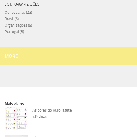
LISTA ORGANIZAÇÕES
Ourivesarias
(23)
Brasil
(6)
Organizações
(9)
Portugal
(8)
MORE
Mais vistos
As cores do ouro, a arte...
1.6k views