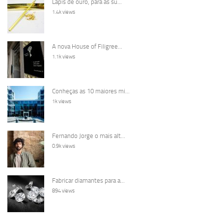
Lápis de ouro, para as su...
1.4k views
A nova House of Filigree...
1.1k views
Conheças as 10 maiores mi...
1k views
Fernando Jorge o mais alt...
0.9k views
Fabricar diamantes para a...
894 views