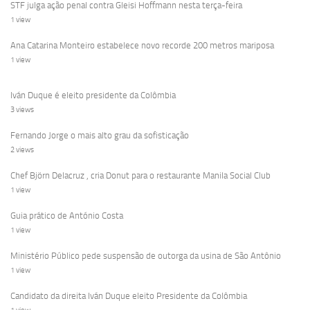
STF julga ação penal contra Gleisi Hoffmann nesta terça-feira
1 view
Ana Catarina Monteiro estabelece novo recorde 200 metros mariposa
1 view
Iván Duque é eleito presidente da Colômbia
3 views
Fernando Jorge o mais alto grau da sofisticação
2 views
Chef Björn Delacruz , cria Donut para o restaurante Manila Social Club
1 view
Guia prático de António Costa
1 view
Ministério Público pede suspensão de outorga da usina de São Antônio
1 view
Candidato da direita Iván Duque eleito Presidente da Colômbia