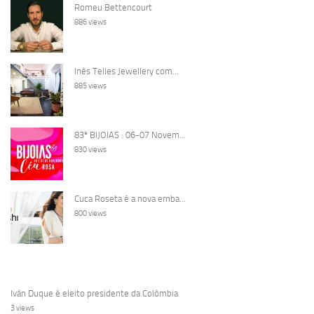
Romeu Bettencourt
886 views
Inês Telles Jewellery com...
885 views
83ª BIJOIAS : 06-07 Novem...
830 views
Cuca Roseta é a nova emba...
800 views
Iván Duque é eleito presidente da Colômbia
3 views