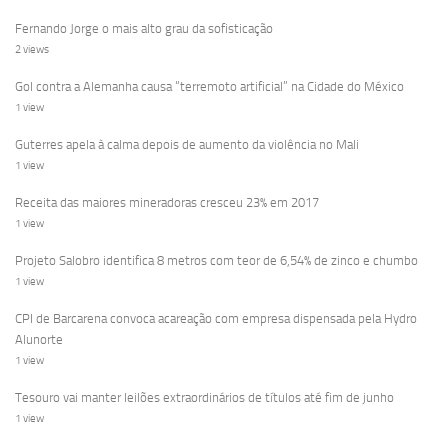
Fernando Jorge o mais alto grau da sofisticação
2 views
Gol contra a Alemanha causa “terremoto artificial” na Cidade do México
1 view
Guterres apela à calma depois de aumento da violência no Mali
1 view
Receita das maiores mineradoras cresceu 23% em 2017
1 view
Projeto Salobro identifica 8 metros com teor de 6,54% de zinco e chumbo
1 view
CPI de Barcarena convoca acareação com empresa dispensada pela Hydro
Alunorte
1 view
Tesouro vai manter leilões extraordinários de títulos até fim de junho
1 view