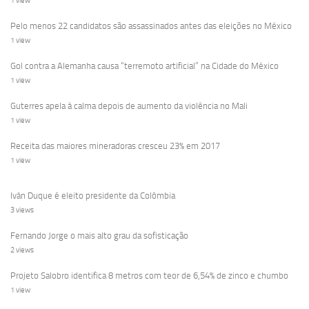
1 view
Pelo menos 22 candidatos são assassinados antes das eleições no México
1 view
Gol contra a Alemanha causa “terremoto artificial” na Cidade do México
1 view
Guterres apela à calma depois de aumento da violência no Mali
1 view
Receita das maiores mineradoras cresceu 23% em 2017
1 view
Iván Duque é eleito presidente da Colômbia
3 views
Fernando Jorge o mais alto grau da sofisticação
2 views
Projeto Salobro identifica 8 metros com teor de 6,54% de zinco e chumbo
1 view