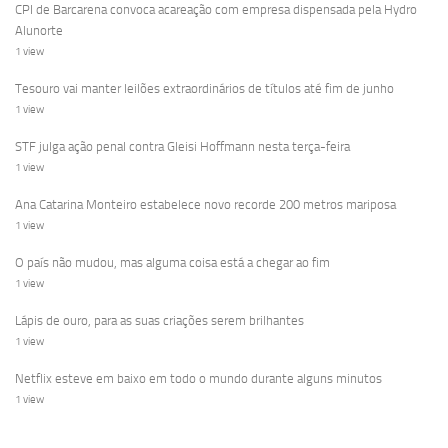
CPI de Barcarena convoca acareação com empresa dispensada pela Hydro
Alunorte
1 view
Tesouro vai manter leilões extraordinários de títulos até fim de junho
1 view
STF julga ação penal contra Gleisi Hoffmann nesta terça-feira
1 view
Ana Catarina Monteiro estabelece novo recorde 200 metros mariposa
1 view
O país não mudou, mas alguma coisa está a chegar ao fim
1 view
Lápis de ouro, para as suas criações serem brilhantes
1 view
Netflix esteve em baixo em todo o mundo durante alguns minutos
1 view