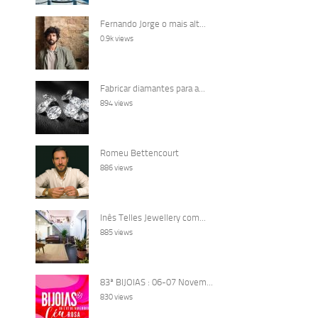
Fernando Jorge o mais alt...
0.9k views
Fabricar diamantes para a...
894 views
Romeu Bettencourt
886 views
Inês Telles Jewellery com...
885 views
83ª BIJOIAS : 06-07 Novem...
830 views