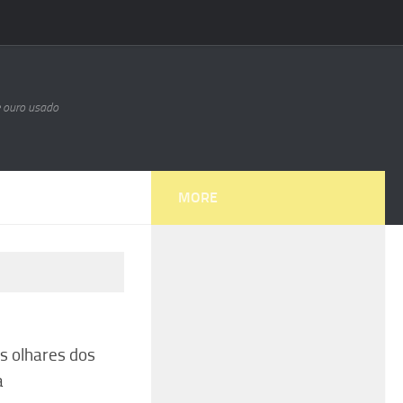
e ouro usado
MORE
 olhares dos
a