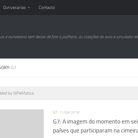
Ourivesarias
Contacto
uro e ourivesaria sem deixar de fora a joalheria, as cotações do ouro e simulador d
GORY:
G7
dded by WPeMatico
G7
11/06/2018
G7: A imagem do momento em seis
países que participaram na cimeir