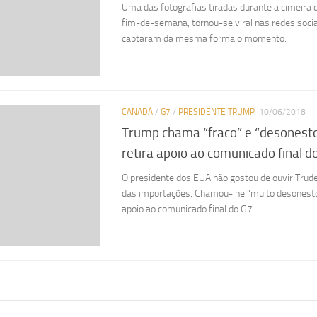
Uma das fotografias tiradas durante a cimeira d
fim-de-semana, tornou-se viral nas redes soci
captaram da mesma forma o momento.
CANADÁ
/
G7
/
PRESIDENTE TRUMP
10/06/2018
Trump chama “fraco” e “desonesto
retira apoio ao comunicado final d
O presidente dos EUA não gostou de ouvir Trude
das importações. Chamou-lhe “muito desonesto e
apoio ao comunicado final do G7.