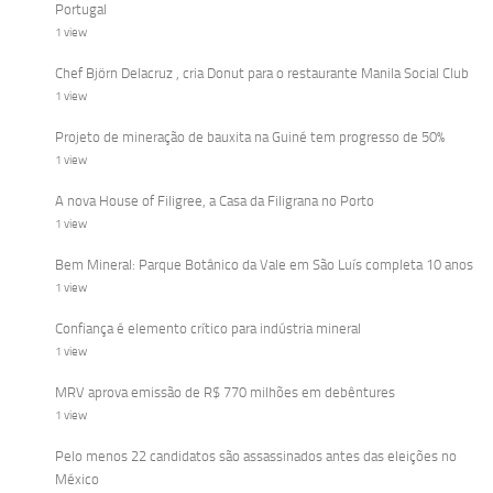
Portugal
1 view
Chef Björn Delacruz , cria Donut para o restaurante Manila Social Club
1 view
Projeto de mineração de bauxita na Guiné tem progresso de 50%
1 view
A nova House of Filigree, a Casa da Filigrana no Porto
1 view
Bem Mineral: Parque Botânico da Vale em São Luís completa 10 anos
1 view
Confiança é elemento crítico para indústria mineral
1 view
MRV aprova emissão de R$ 770 milhões em debêntures
1 view
Pelo menos 22 candidatos são assassinados antes das eleições no
México