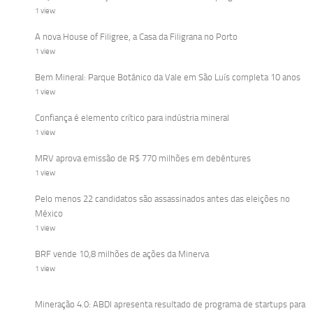
1 view
A nova House of Filigree, a Casa da Filigrana no Porto
1 view
Bem Mineral: Parque Botânico da Vale em São Luís completa 10 anos
1 view
Confiança é elemento crítico para indústria mineral
1 view
MRV aprova emissão de R$ 770 milhões em debêntures
1 view
Pelo menos 22 candidatos são assassinados antes das eleições no
México
1 view
BRF vende 10,8 milhões de ações da Minerva
1 view
Mineração 4.0: ABDI apresenta resultado de programa de startups para