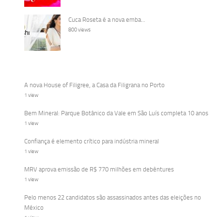
Cuca Roseta é a nova emba...
800 views
A nova House of Filigree, a Casa da Filigrana no Porto
1 view
Bem Mineral: Parque Botânico da Vale em São Luís completa 10 anos
1 view
Confiança é elemento crítico para indústria mineral
1 view
MRV aprova emissão de R$ 770 milhões em debêntures
1 view
Pelo menos 22 candidatos são assassinados antes das eleições no
México