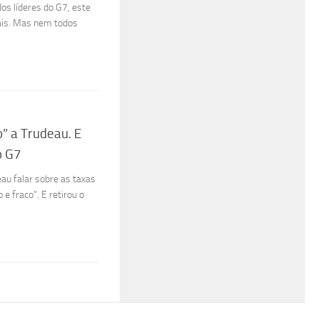
os líderes do G7, este
ais. Mas nem todos
” a Trudeau. E
o G7
au falar sobre as taxas
 fraco”. E retirou o