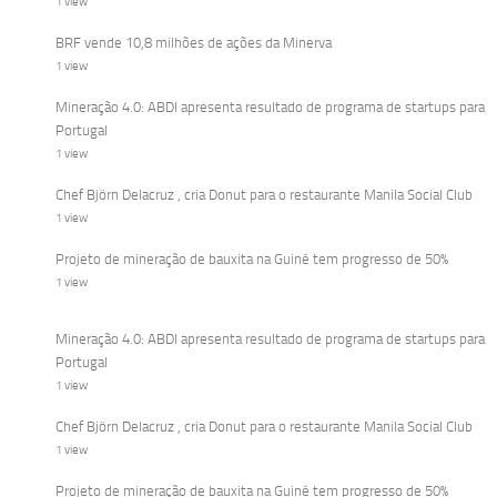
1 view
BRF vende 10,8 milhões de ações da Minerva
1 view
Mineração 4.0: ABDI apresenta resultado de programa de startups para
Portugal
1 view
Chef Björn Delacruz , cria Donut para o restaurante Manila Social Club
1 view
Projeto de mineração de bauxita na Guiné tem progresso de 50%
1 view
Mineração 4.0: ABDI apresenta resultado de programa de startups para
Portugal
1 view
Chef Björn Delacruz , cria Donut para o restaurante Manila Social Club
1 view
Projeto de mineração de bauxita na Guiné tem progresso de 50%