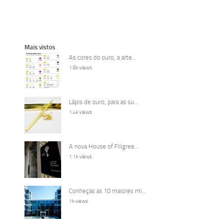
Mais vistos
As cores do ouro, a arte...
1.6k views
Lápis de ouro, para as su...
1.4k views
A nova House of Filigree...
1.1k views
Conheças as 10 maiores mi...
1k views