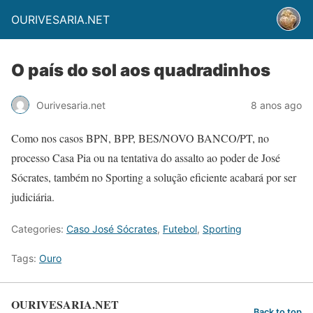
OURIVESARIA.NET
O país do sol aos quadradinhos
Ourivesaria.net
8 anos ago
Como nos casos BPN, BPP, BES/NOVO BANCO/PT, no
processo Casa Pia ou na tentativa do assalto ao poder de José
Sócrates, também no Sporting a solução eficiente acabará por ser
judiciária.
Categories:
Caso José Sócrates
,
Futebol
,
Sporting
Tags:
Ouro
OURIVESARIA.NET
Back to top